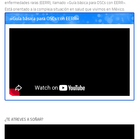
enfermedades raras (EERR), llamado «Guía básica para OSCs con EERR».
Está orientado a la compleja situación en salud que vivimos en México.
«Guía básica para OSCs con EERR»
¿TE ATREVES A SOÑAR?
Reproductor
de