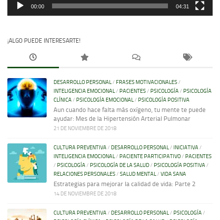
00:00
04:31
¡ALGO PUEDE INTERESARTE!
DESARROLLO PERSONAL
/
FRASES MOTIVACIONALES
/
INTELIGENCIA EMOCIONAL
/
PACIENTES
/
PSICOLOGÍA
/
PSICOLOGÍA
CLÍNICA
/
PSICOLOGÍA EMOCIONAL
/
PSICOLOGÍA POSITIVA
Aun cuando hace falta más oxígeno, tu mente te puede
ayudar: Mes de la Hipertensión Arterial Pulmonar
21 DE NOVIEMBRE DE 2018
CULTURA PREVENTIVA
/
DESARROLLO PERSONAL
/
INICIATIVA
/
INTELIGENCIA EMOCIONAL
/
PACIENTE PARTICIPATIVO
/
PACIENTES
/
PSICOLOGÍA
/
PSICOLOGÍA DE LA SALUD
/
PSICOLOGÍA POSITIVA
/
RELACIONES PERSONALES
/
SALUD MENTAL
/
VIDA SANA
Estrategias para mejorar la calidad de vida: Parte 2
14 DE NOVIEMBRE DE 2018
CULTURA PREVENTIVA
/
DESARROLLO PERSONAL
/
PSICOLOGÍA
/