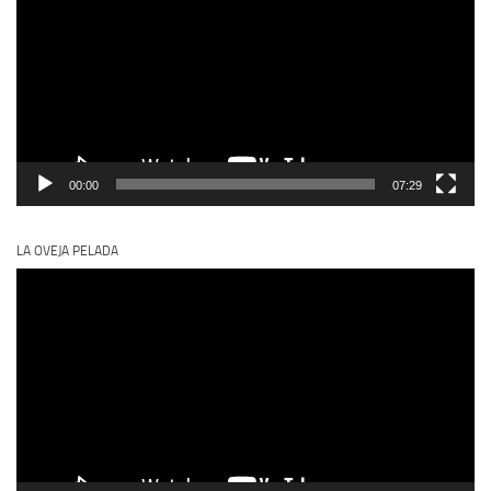
vídeo
00:00
07:29
LA OVEJA PELADA
Reproductor
de
vídeo