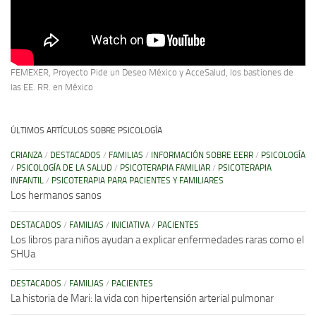
FEMEXER, Proyecto Pide un Deseo México y AcceSalud, los bastiones de
las EE. RR. en México
ÚLTIMOS ARTÍCULOS SOBRE PSICOLOGÍA
CRIANZA
/
DESTACADOS
/
FAMILIAS
/
INFORMACIÓN SOBRE EERR
/
PSICOLOGÍA
/
PSICOLOGÍA DE LA SALUD
/
PSICOTERAPIA FAMILIAR
/
PSICOTERAPIA
INFANTIL
/
PSICOTERAPIA PARA PACIENTES Y FAMILIARES
Los hermanos sanos
DESTACADOS
/
FAMILIAS
/
INICIATIVA
/
PACIENTES
Los libros para niños ayudan a explicar enfermedades raras como el
SHUa
DESTACADOS
/
FAMILIAS
/
PACIENTES
La historia de Mari: la vida con hipertensión arterial pulmonar