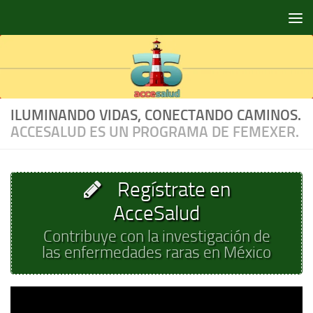
Saltar al contenido
ILUMINANDO VIDAS, CONECTANDO CAMINOS.
ACCESALUD ES UN PROGRAMA DE FEMEXER.
Regístrate en
AcceSalud
Contribuye con la investigación de
las enfermedades raras en México