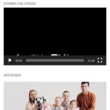
ESTAMOS CON USTEDES
Reproductor
de
vídeo
00:00
01:28
DESTACADAS