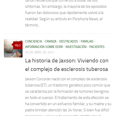
tanta frecuencia que comenzó a dudar de sus
síntomas. Sin embargo, la mayoría de los episodios
fueron tan dolorosos que rápidamente volvió a la
realidad. Según su artículo en Porphyria News, el
término...
CONCIENCIA
/
CRIANZA
/
DESTACADOS
/
FAMILIAS
/
0
INFORMACIÓN SOBRE EERR
/
INVESTIGACIÓN
/
PACIENTES
30 DE ABRIL DE 2021
La historia de Jaxson: Viviendo con
el complejo de esclerosis tuberosa
Jaxson Corcoran nació con el complejo de esclerosis
tuberosa (ET), un trastorno genético poco común que
se caracteriza por la formación de tumores benignos
en todo el cuerpo. El tratamiento de esta afección se
ha convertido en un esfuerzo familiar, y su madre y su
padre brindan atención las 24 horas. Si bien fue difícil