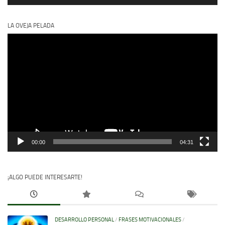
LA OVEJA PELADA
Reproductor
de
vídeo
00:00
04:31
¡ALGO PUEDE INTERESARTE!
DESARROLLO PERSONAL
/
FRASES MOTIVACIONALES
/