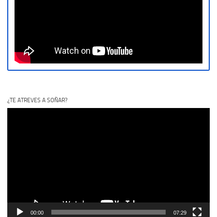
¿TE ATREVES A SOÑAR?
Reproductor
de
vídeo
00:00
07:29