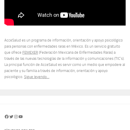
AcceSalud es un programa de información, orientación y apoyo psicológico
para personas con enfermedades raras en México. Es un servicio gratuito
que ofrece
FEMEXER
(Federación Mexicana de Enfermedades Raras) a
través de las nuevas tecnologías de la información y comunicaciones (TIC’s).
La principal función de AcceSalud es servir como un medio que empodere al
paciente y su familia a través de información, orientación y apoyo
psicológico.
Sigue leyendo…
Facebook
Twitter
Instagram
YouTube