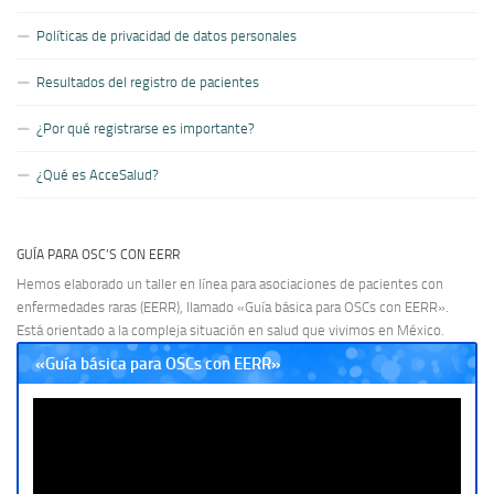
Políticas de privacidad de datos personales
Resultados del registro de pacientes
¿Por qué registrarse es importante?
¿Qué es AcceSalud?
GUÍA PARA OSC’S CON EERR
Hemos elaborado un taller en línea para asociaciones de pacientes con
enfermedades raras (EERR), llamado «Guía básica para OSCs con EERR».
Está orientado a la compleja situación en salud que vivimos en México.
«Guía básica para OSCs con EERR»