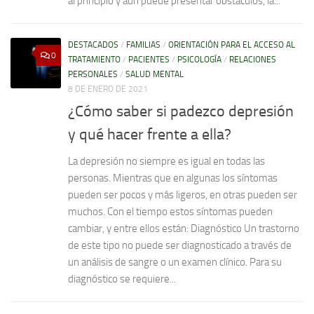
al principio y aún puede presentar obstáculos, la...
DESTACADOS
/
FAMILIAS
/
ORIENTACIÓN PARA EL ACCESO AL
0
TRATAMIENTO
/
PACIENTES
/
PSICOLOGÍA
/
RELACIONES
PERSONALES
/
SALUD MENTAL
8 DE ENERO DE 2021
¿Cómo saber si padezco depresión
y qué hacer frente a ella?
La depresión no siempre es igual en todas las
personas. Mientras que en algunas los síntomas
pueden ser pocos y más ligeros, en otras pueden ser
muchos. Con el tiempo estos síntomas pueden
cambiar, y entre ellos están: Diagnóstico Un trastorno
de este tipo no puede ser diagnosticado a través de
un análisis de sangre o un examen clínico. Para su
diagnóstico se requiere...