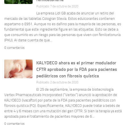
Publicado: 7 de octubre de 2020
La empresa Lidl GB acaba de anunciar un retiro del
mercado de las tabletas Cologran Stevia. Estos edulcorantes contienen
aspartamo o E951. Aunque no es dañino para la mayoría de las personas, es
fundamental que este ingrediente figure en las etiquetas. Esto se debe a
que consumirlo es un riesgo para las personas que viven con fenilcetonuria
(PKU). Al darse cuenta de que...
0 comentarios
KALYDECO ahora es el primer modulador
CFTR aprobado por la FDA para pacientes
pediátricos con fibrosis quística
Publicado: 2 de octubre de 2020
El 25 de septiembre, la empresa de biotecnología
Vertex Pharmaceuticals Incorporated (“Vertex”) anunció la aprobación de
KALYDECO (ivacaftor) por parte de la FDA para pacientes pediátricos con
fibrosis quística (FQ). Específicamente, KALYDECO puede tratar a bebés de
entre 4 y 6 meses con una mutación del gen CFTR. Si bien la terapia ya está
aprobada para el tratamiento de pacientes mayores de 6...
0 comentarios