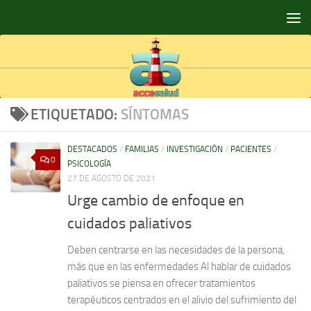
Saltar al contenido
ETIQUETADO:
SÍNTOMAS
DESTACADOS
/
FAMILIAS
/
INVESTIGACIÓN
/
PACIENTES
/
0
PSICOLOGÍA
27 DE AGOSTO DE 2021
Urge cambio de enfoque en
cuidados paliativos
Deben centrarse en las necesidades de la persona,
más que en las enfermedades Al hablar de cuidados
paliativos se piensa en ofrecer tratamientos
terapéuticos centrados en el alivio del sufrimiento del