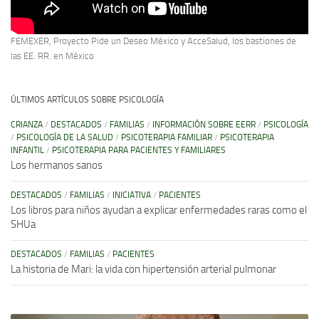
FEMEXER, Proyecto Pide un Deseo México y AcceSalud, los bastiones de
las EE. RR. en México
ÚLTIMOS ARTÍCULOS SOBRE PSICOLOGÍA
CRIANZA
/
DESTACADOS
/
FAMILIAS
/
INFORMACIÓN SOBRE EERR
/
PSICOLOGÍA
/
PSICOLOGÍA DE LA SALUD
/
PSICOTERAPIA FAMILIAR
/
PSICOTERAPIA
INFANTIL
/
PSICOTERAPIA PARA PACIENTES Y FAMILIARES
Los hermanos sanos
DESTACADOS
/
FAMILIAS
/
INICIATIVA
/
PACIENTES
Los libros para niños ayudan a explicar enfermedades raras como el
SHUa
DESTACADOS
/
FAMILIAS
/
PACIENTES
La historia de Mari: la vida con hipertensión arterial pulmonar