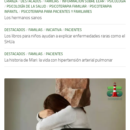
CRIANZA
/
DESTACADOS
/
FAMILIAS
/
INFORMACIÓN SOBRE EERR
/
PSICOLOGÍA
/
PSICOLOGÍA DE LA SALUD
/
PSICOTERAPIA FAMILIAR
/
PSICOTERAPIA
INFANTIL
/
PSICOTERAPIA PARA PACIENTES Y FAMILIARES
Los hermanos sanos
DESTACADOS
/
FAMILIAS
/
INICIATIVA
/
PACIENTES
Los libros para niños ayudan a explicar enfermedades raras como el
SHUa
DESTACADOS
/
FAMILIAS
/
PACIENTES
La historia de Mari: la vida con hipertensión arterial pulmonar