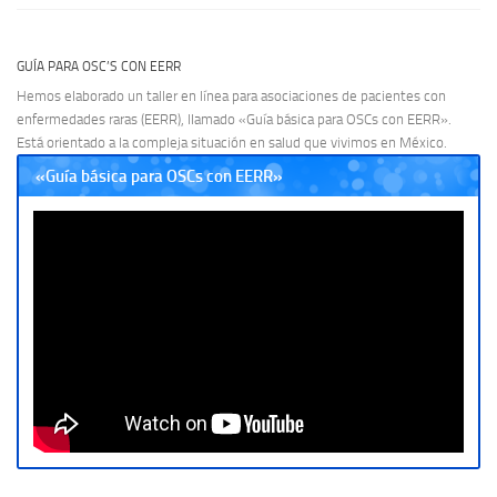
GUÍA PARA OSC’S CON EERR
Hemos elaborado un taller en línea para asociaciones de pacientes con
enfermedades raras (EERR), llamado «Guía básica para OSCs con EERR».
Está orientado a la compleja situación en salud que vivimos en México.
«Guía básica para OSCs con EERR»