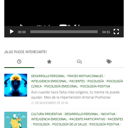
00:00
04:31
¡ALGO PUEDE INTERESARTE!
DESARROLLO PERSONAL
/
FRASES MOTIVACIONALES
/
INTELIGENCIA EMOCIONAL
/
PACIENTES
/
PSICOLOGÍA
/
PSICOLOGÍA
CLÍNICA
/
PSICOLOGÍA EMOCIONAL
/
PSICOLOGÍA POSITIVA
Aun cuando hace falta más oxígeno, tu mente te puede
ayudar: Mes de la Hipertensión Arterial Pulmonar
21 DE NOVIEMBRE DE 2018
CULTURA PREVENTIVA
/
DESARROLLO PERSONAL
/
INICIATIVA
/
INTELIGENCIA EMOCIONAL
/
PACIENTE PARTICIPATIVO
/
PACIENTES
/
PSICOLOGÍA
/
PSICOLOGÍA DE LA SALUD
/
PSICOLOGÍA POSITIVA
/