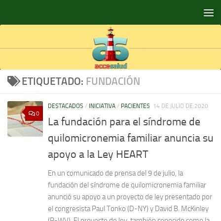
Saltar al contenido
ETIQUETADO:
FUNDACIÓN
DESTACADOS
/
INICIATIVA
/
PACIENTES
14 DE JULIO DE 2020
0
La fundación para el síndrome de
quilomicronemia familiar anuncia su
apoyo a la Ley HEART
En un comunicado de prensa del 9 de julio, la
fundación del síndrome de quilomicronemia familiar
anunció su apoyo a un proyecto de ley presentado por
el congresista Paul Tonko (D-NY) y David B. McKinley
(R-WV). El proyecto de ley, también conocido como la