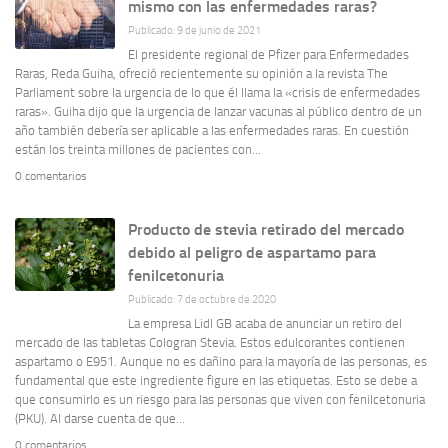
mismo con las enfermedades raras?
Publicado: 9 de junio de 2021
El presidente regional de Pfizer para Enfermedades
Raras, Reda Guiha, ofreció recientemente su opinión a la revista The
Parliament sobre la urgencia de lo que él llama la «crisis de enfermedades
raras». Guiha dijo que la urgencia de lanzar vacunas al público dentro de un
año también debería ser aplicable a las enfermedades raras. En cuestión
están los treinta millones de pacientes con...
0 comentarios
Producto de stevia retirado del mercado
debido al peligro de aspartamo para
fenilcetonuria
Publicado: 7 de octubre de 2020
La empresa Lidl GB acaba de anunciar un retiro del
mercado de las tabletas Cologran Stevia. Estos edulcorantes contienen
aspartamo o E951. Aunque no es dañino para la mayoría de las personas, es
fundamental que este ingrediente figure en las etiquetas. Esto se debe a
que consumirlo es un riesgo para las personas que viven con fenilcetonuria
(PKU). Al darse cuenta de que...
0 comentarios