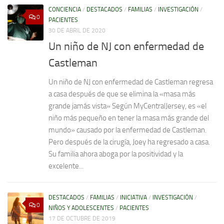
CONCIENCIA
/
DESTACADOS
/
FAMILIAS
/
INVESTIGACIÓN
/
0
PACIENTES
30 DE ABRIL DE 2020
Un niño de NJ con enfermedad de
Castleman
Un niño de NJ con enfermedad de Castleman regresa
a casa después de que se elimina la «masa más
grande jamás vista» Según MyCentralJersey, es «el
niño más pequeño en tener la masa más grande del
mundo» causado por la enfermedad de Castleman.
Pero después de la cirugía, Joey ha regresado a casa.
Su familia ahora aboga por la positividad y la
excelente...
DESTACADOS
/
FAMILIAS
/
INICIATIVA
/
INVESTIGACIÓN
/
0
NIÑOS Y ADOLESCENTES
/
PACIENTES
17 DE OCTUBRE DE 2019