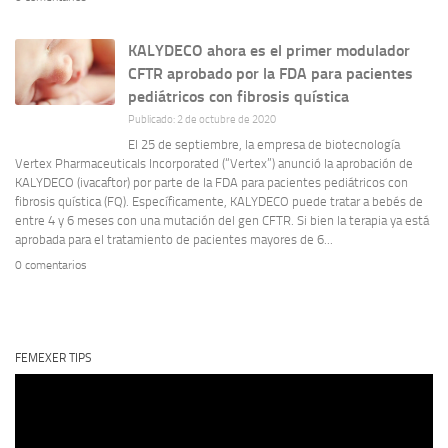
KALYDECO ahora es el primer modulador
CFTR aprobado por la FDA para pacientes
pediátricos con fibrosis quística
Publicado: 2 de octubre de 2020
El 25 de septiembre, la empresa de biotecnología
Vertex Pharmaceuticals Incorporated (“Vertex”) anunció la aprobación de
KALYDECO (ivacaftor) por parte de la FDA para pacientes pediátricos con
fibrosis quística (FQ). Específicamente, KALYDECO puede tratar a bebés de
entre 4 y 6 meses con una mutación del gen CFTR. Si bien la terapia ya está
aprobada para el tratamiento de pacientes mayores de 6...
0 comentarios
FEMEXER TIPS