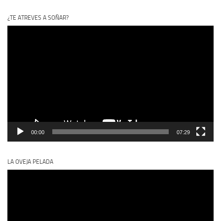
¿TE ATREVES A SOÑAR?
Reproductor
de
vídeo
00:00
07:29
LA OVEJA PELADA
Reproductor
de
vídeo