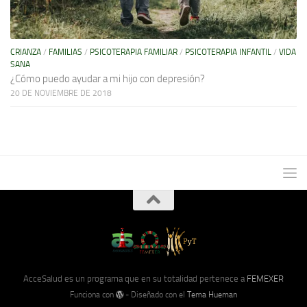
CRIANZA
/
FAMILIAS
/
PSICOTERAPIA FAMILIAR
/
PSICOTERAPIA INFANTIL
/
VIDA
SANA
¿Cómo puedo ayudar a mi hijo con depresión?
20 DE NOVIEMBRE DE 2018
AcceSalud es un programa que en su totalidad pertenece a
FEMEXER
Funciona con
- Diseñado con el
Tema Hueman