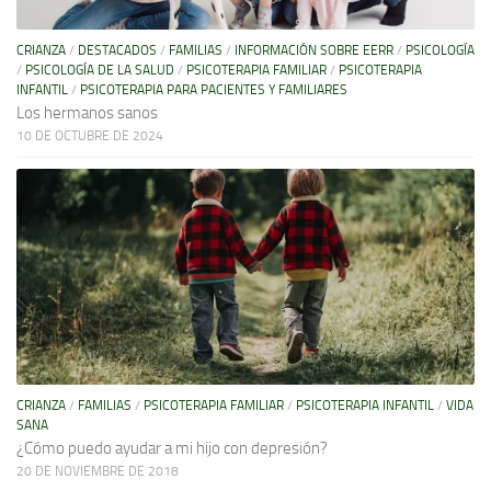
CRIANZA
/
DESTACADOS
/
FAMILIAS
/
INFORMACIÓN SOBRE EERR
/
PSICOLOGÍA
/
PSICOLOGÍA DE LA SALUD
/
PSICOTERAPIA FAMILIAR
/
PSICOTERAPIA
INFANTIL
/
PSICOTERAPIA PARA PACIENTES Y FAMILIARES
Los hermanos sanos
10 DE OCTUBRE DE 2024
CRIANZA
/
FAMILIAS
/
PSICOTERAPIA FAMILIAR
/
PSICOTERAPIA INFANTIL
/
VIDA
SANA
¿Cómo puedo ayudar a mi hijo con depresión?
20 DE NOVIEMBRE DE 2018