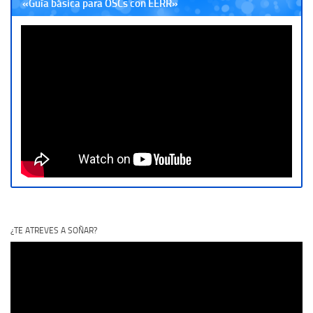
«Guía básica para OSCs con EERR»
¿TE ATREVES A SOÑAR?
Reproductor
de
vídeo