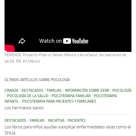
FEMEXER, Proyecto Pide un Deseo México y AcceSalud, los bastiones de
las EE. RR. en México
ÚLTIMOS ARTÍCULOS SOBRE PSICOLOGÍA
CRIANZA
/
DESTACADOS
/
FAMILIAS
/
INFORMACIÓN SOBRE EERR
/
PSICOLOGÍA
/
PSICOLOGÍA DE LA SALUD
/
PSICOTERAPIA FAMILIAR
/
PSICOTERAPIA
INFANTIL
/
PSICOTERAPIA PARA PACIENTES Y FAMILIARES
Los hermanos sanos
DESTACADOS
/
FAMILIAS
/
INICIATIVA
/
PACIENTES
Los libros para niños ayudan a explicar enfermedades raras como el
SHUa