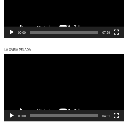
00:00
07:29
LA OVEJA PELADA
Reproductor
de
vídeo
00:00
04:31