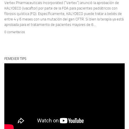
Vertex Pharmaceuticals Incorporated (“Vertex”) anunció la aprobación de
KALYDECO (ivacaftor) por parte de la FDA para pacientes pediátricos con
fibrosis quística (FQ). Específicamente, KALYDECO puede tratar a bebés de
entre 4 y 6 meses con una mutación del gen CFTR. Si bien la terapia ya está
aprobada para el tratamiento de pacientes mayores de 6...
0 comentarios
FEMEXER TIPS