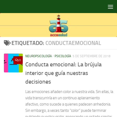
Saltar al contenido
ETIQUETADO:
CONDUCTAEMOCIONAL
NEUROPSICOLOGÍA
/
PSICOLOGÍA
5 DE SEPTIEMBRE DE 2018
0
Conducta emocional: La brújula
interior que guía nuestras
decisiones
Las emociones añaden color a nuestra vida. Sin ellas, la
vida transcurriría en un continuo aplanamiento
afectivo, como sucede a quienes padecen anhedonia.
Sin embargo, a veces tanto “color” puede terminar
nublando nuestra visión, generando un estado similar