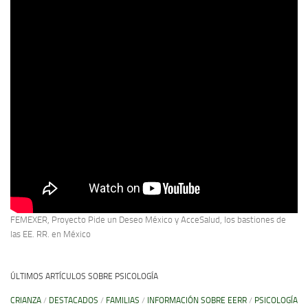
FEMEXER, Proyecto Pide un Deseo México y AcceSalud, los bastiones de
las EE. RR. en México
ÚLTIMOS ARTÍCULOS SOBRE PSICOLOGÍA
CRIANZA
/
DESTACADOS
/
FAMILIAS
/
INFORMACIÓN SOBRE EERR
/
PSICOLOGÍA