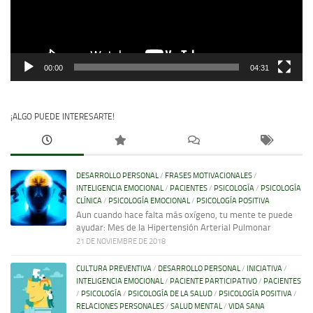
00:00
04:31
¡ALGO PUEDE INTERESARTE!
DESARROLLO PERSONAL
/
FRASES MOTIVACIONALES
/
INTELIGENCIA EMOCIONAL
/
PACIENTES
/
PSICOLOGÍA
/
PSICOLOGÍA
CLÍNICA
/
PSICOLOGÍA EMOCIONAL
/
PSICOLOGÍA POSITIVA
Aun cuando hace falta más oxígeno, tu mente te puede
ayudar: Mes de la Hipertensión Arterial Pulmonar
21 DE NOVIEMBRE DE 2018
CULTURA PREVENTIVA
/
DESARROLLO PERSONAL
/
INICIATIVA
/
INTELIGENCIA EMOCIONAL
/
PACIENTE PARTICIPATIVO
/
PACIENTES
/
PSICOLOGÍA
/
PSICOLOGÍA DE LA SALUD
/
PSICOLOGÍA POSITIVA
/
RELACIONES PERSONALES
/
SALUD MENTAL
/
VIDA SANA