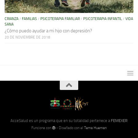
CRIANZA
/
FAMILIAS
/
PSICOTERAPIA FAMILIAR
/
PSICOTERAPIA INFANTIL
/
VIDA
SANA
¿Cómo puedo ayudar a mi hijo con depresión?
20 DE NOVIEMBRE DE 2018
AcceSalud es un programa que en su totalidad pertenece a
FEMEXER
Funciona con
- Diseñado con el
Tema Hueman