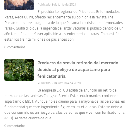
Publicado: 9 de junio de 2021
El presidente regional de Pfizer para Enfermedades
Raras, Reda Guiha, ofreció recientemente su opinión a la revista The
Parliament sobre la urgencia de lo que él llama la «crisis de enfermedades
raras». Guiha dijo que la urgencia de lanzar vacunas al público dentro de un
año también debería ser aplicable a las enfermedades raras. En cuestión
están los treinta millones de pacientes con...
0 comentarios
Producto de stevia retirado del mercado
debido al peligro de aspartamo para
fenilcetonuria
Publicado: 7 de octubre de 2020
La empresa Lidl GB acaba de anunciar un retiro del
mercado de las tabletas Cologran Stevia. Estos edulcorantes contienen
aspartamo o E951. Aunque no es dañino para la mayoría de las personas, es
fundamental que este ingrediente figure en las etiquetas. Esto se debe a
que consumirlo es un riesgo para las personas que viven con fenilcetonuria
(PKU). Al darse cuenta de que...
0 comentarios