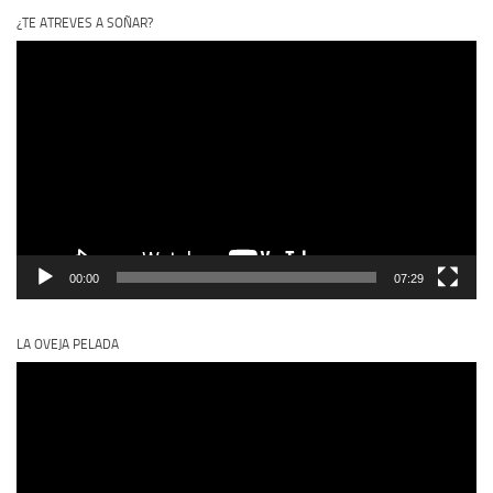
¿TE ATREVES A SOÑAR?
Reproductor
de
vídeo
00:00
07:29
LA OVEJA PELADA
Reproductor
de
vídeo