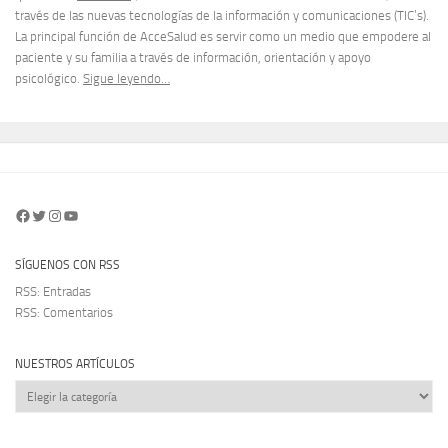
través de las nuevas tecnologías de la información y comunicaciones (TIC’s).
La principal función de AcceSalud es servir como un medio que empodere al
paciente y su familia a través de información, orientación y apoyo
psicológico.
Sigue leyendo…
Facebook
Twitter
Instagram
YouTube
SÍGUENOS CON RSS
RSS: Entradas
RSS: Comentarios
NUESTROS ARTÍCULOS
Nuestros
artículos