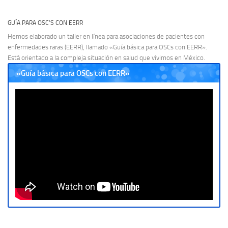
GUÍA PARA OSC’S CON EERR
Hemos elaborado un taller en línea para asociaciones de pacientes con
enfermedades raras (EERR), llamado «Guía básica para OSCs con EERR».
Está orientado a la compleja situación en salud que vivimos en México.
«Guía básica para OSCs con EERR»