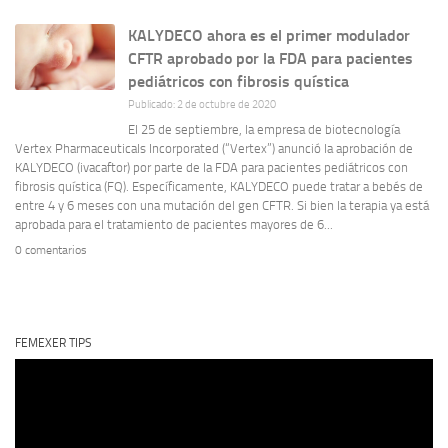
KALYDECO ahora es el primer modulador
CFTR aprobado por la FDA para pacientes
pediátricos con fibrosis quística
Publicado: 2 de octubre de 2020
El 25 de septiembre, la empresa de biotecnología
Vertex Pharmaceuticals Incorporated (“Vertex”) anunció la aprobación de
KALYDECO (ivacaftor) por parte de la FDA para pacientes pediátricos con
fibrosis quística (FQ). Específicamente, KALYDECO puede tratar a bebés de
entre 4 y 6 meses con una mutación del gen CFTR. Si bien la terapia ya está
aprobada para el tratamiento de pacientes mayores de 6...
0 comentarios
FEMEXER TIPS