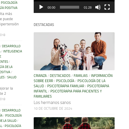
/
PSICOLOGÍA
00:00
01:28
GÍA POSITIVA
lta más
te puede
Hipertensión
DESTACADAS
2018
/
DESARROLLO
A
/
INTELIGENCIA
E
ENTES
/
GÍA DE LA
OSITIVA
/
CRIANZA
/
DESTACADOS
/
FAMILIAS
/
INFORMACIÓN
LES
/
SALUD
SOBRE EERR
/
PSICOLOGÍA
/
PSICOLOGÍA DE LA
SALUD
/
PSICOTERAPIA FAMILIAR
/
PSICOTERAPIA
jorar la
INFANTIL
/
PSICOTERAPIA PARA PACIENTES Y
te 2
FAMILIARES
2018
Los hermanos sanos
10 DE OCTUBRE DE 2024
/
DESARROLLO
ÍA
/
PSICOLOGÍA
DE LA SALUD
/
AL
/
PSICOLOGÍA