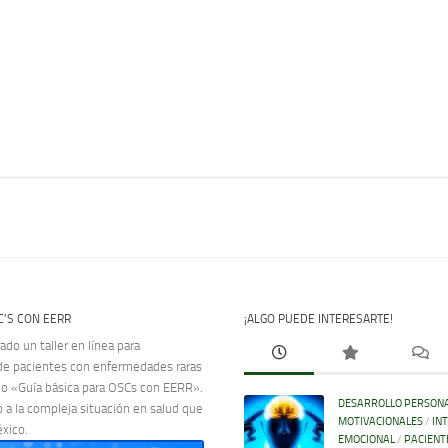
C’S CON EERR
¡ALGO PUEDE INTERESARTE!
do un taller en línea para
de pacientes con enfermedades raras
do «Guía básica para OSCs con EERR».
DESARROLLO PERSON
 a la compleja situación en salud que
MOTIVACIONALES
/
IN
xico.
EMOCIONAL
/
PACIENT