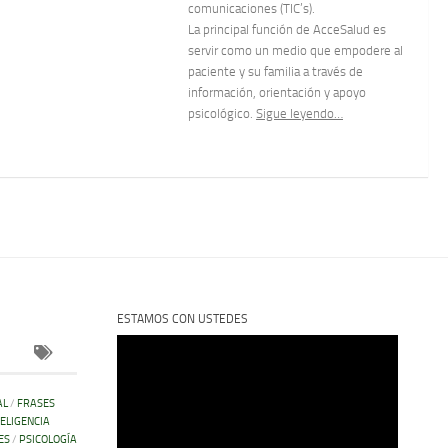
comunicaciones (TIC’s).
La principal función de AcceSalud es
servir como un medio que empodere al
paciente y su familia a través de
información, orientación y apoyo
psicológico.
Sigue leyendo…
ESTAMOS CON USTEDES
Reproductor
de
vídeo
AL
/
FRASES
TELIGENCIA
ES
/
PSICOLOGÍA