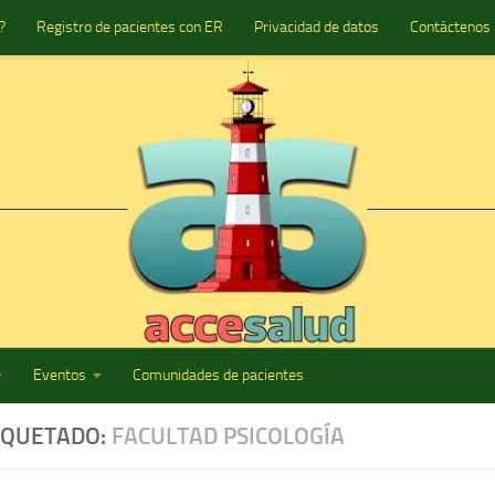
?
Registro de pacientes con ER
Privacidad de datos
Contáctenos
Eventos
Comunidades de pacientes
IQUETADO:
FACULTAD PSICOLOGÍA