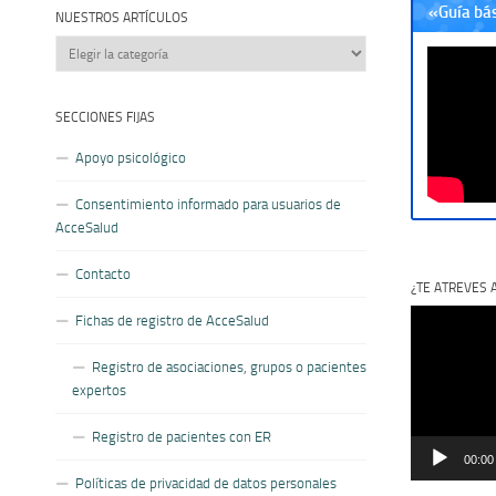
«Guía bá
NUESTROS ARTÍCULOS
Nuestros
artículos
SECCIONES FIJAS
Apoyo psicológico
Consentimiento informado para usuarios de
AcceSalud
Contacto
¿TE ATREVES 
Reproductor
Fichas de registro de AcceSalud
de
vídeo
Registro de asociaciones, grupos o pacientes
expertos
Registro de pacientes con ER
00:00
Políticas de privacidad de datos personales