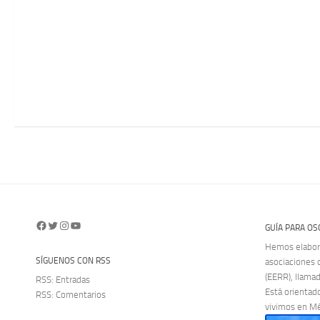
Facebook
Twitter
Instagram
YouTube
GUÍA PARA OS
Hemos elabora
SÍGUENOS CON RSS
asociaciones 
(EERR), llama
RSS: Entradas
Está orientado
RSS: Comentarios
vivimos en Mé