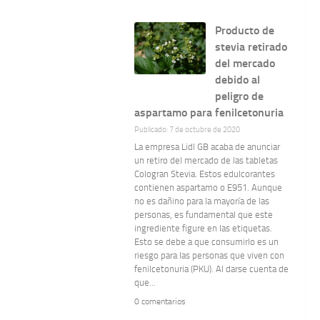
Producto de
stevia retirado
del mercado
debido al
peligro de
aspartamo para fenilcetonuria
Publicado: 7 de octubre de 2020
La empresa Lidl GB acaba de anunciar
un retiro del mercado de las tabletas
Cologran Stevia. Estos edulcorantes
contienen aspartamo o E951. Aunque
no es dañino para la mayoría de las
personas, es fundamental que este
ingrediente figure en las etiquetas.
Esto se debe a que consumirlo es un
riesgo para las personas que viven con
fenilcetonuria (PKU). Al darse cuenta de
que...
0 comentarios