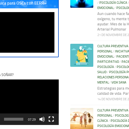
sica para OSCs con EERR»
/
PSICOLOGÍA CLÍNICA
EMOCIONAL
/
PSICOLO
Aun cuando hace fa
oxígeno, tu mente 
ayudar: Mes de la 
Arterial Pulmonar
21 DE NOVIEMBRE DE 
CULTURA PREVENTIVA
PERSONAL
/
INICIATIV
EMOCIONAL
/
PACIENT
PARTICIPATIVO
/
PACI
PSICOLOGÍA
/
PSICOLO
SALUD
/
PSICOLOGÍA P
A SOÑAR?
RELACIONES PERSONA
MENTAL
/
VIDA SANA
Estrategias para me
calidad de vida: Par
14 DE NOVIEMBRE DE 
CULTURA PREVENTIVA
PERSONAL
/
PSICOLOG
07:29
CLÍNICA
/
PSICOLOGÍA 
PSICOLOGÍA EMOCION