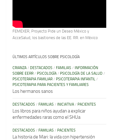
FEMEXER, Proyecto Pide un Deseo México y
AcceSalud, los bastiones de las EE. RR. en México
ÚLTIMOS ARTÍCULOS SOBRE PSICOLOGÍA
CRIANZA
/
DESTACADOS
/
FAMILIAS
/
INFORMACIÓN
SOBRE EERR
/
PSICOLOGÍA
/
PSICOLOGÍA DE LA SALUD
/
PSICOTERAPIA FAMILIAR
/
PSICOTERAPIA INFANTIL
/
PSICOTERAPIA PARA PACIENTES Y FAMILIARES
Los hermanos sanos
DESTACADOS
/
FAMILIAS
/
INICIATIVA
/
PACIENTES
Los libros para niños ayudan a explicar
enfermedades raras como el SHUa
DESTACADOS
/
FAMILIAS
/
PACIENTES
La historia de Mari: la vida con hipertensión