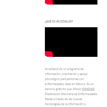
¿QUÉ ES ACCESALUD?
AcceSalud es un programa de
información, orientación y apoyo
psicológico para personas con
enfermedades raras en México. Es un
servicio gratuito que ofrece
FEMEXER
(Federación Mexicana de Enfermedades
Raras) a través de las nuevas
tecnologías de la información y