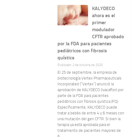
KALYDECO
ahora es el
primer
modulador
CFTR aprobado
por la FDA para pacientes
pediátricos con fibrosis
quística
Publicado: 2 de octubre de 2020
El 25 de septiembre, la empresa de
biotecnología Vertex Pharmaceuticals
Incorporated (“Vertex”) anunció la
aprobación de KALYDECO (ivacaftor) por
parte de la FDA para pacientes
pediátricos con fibrosis quística (FQ).
Específicamente, KALYDECO puede
tratar a bebés de entre 4 y 6 meses con
una mutación del gen CFTR. Si bien la
terapia ya está aprobada para el
tratamiento de pacientes mayores de
6...