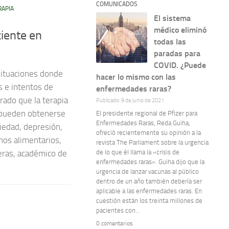
COMUNICADOS
RAPIA
El sistema
médico eliminó
ciente en
todas las
paradas para
COVID. ¿Puede
 situaciones donde
hacer lo mismo con las
s e intentos de
enfermedades raras?
rado que la terapia
Publicado: 9 de junio de 2021
la pueden obtenerse
El presidente regional de Pfizer para
Enfermedades Raras, Reda Guiha,
iedad, depresión,
ofreció recientemente su opinión a la
nos alimentarios,
revista The Parliament sobre la urgencia
de lo que él llama la «crisis de
reras, académico de
enfermedades raras». Guiha dijo que la
urgencia de lanzar vacunas al público
dentro de un año también debería ser
aplicable a las enfermedades raras. En
cuestión están los treinta millones de
pacientes con...
0 comentarios