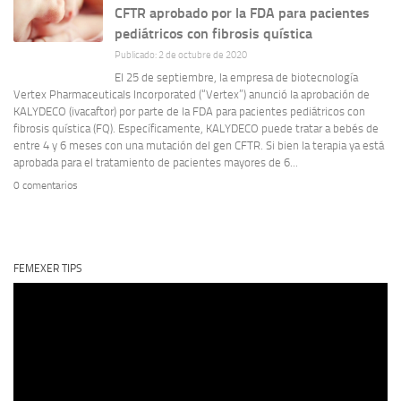
CFTR aprobado por la FDA para pacientes
pediátricos con fibrosis quística
Publicado: 2 de octubre de 2020
El 25 de septiembre, la empresa de biotecnología
Vertex Pharmaceuticals Incorporated (“Vertex”) anunció la aprobación de
KALYDECO (ivacaftor) por parte de la FDA para pacientes pediátricos con
fibrosis quística (FQ). Específicamente, KALYDECO puede tratar a bebés de
entre 4 y 6 meses con una mutación del gen CFTR. Si bien la terapia ya está
aprobada para el tratamiento de pacientes mayores de 6...
0 comentarios
FEMEXER TIPS