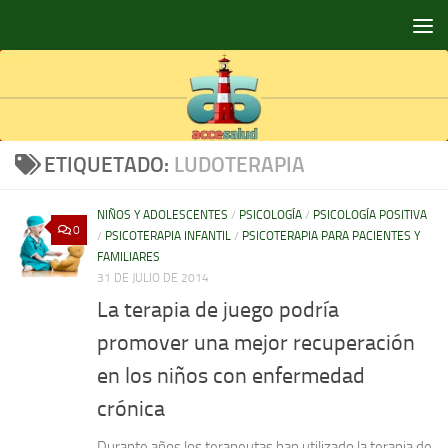
Saltar al contenido
ETIQUETADO:
LUDOTERAPIA
NIÑOS Y ADOLESCENTES
/
PSICOLOGÍA
/
PSICOLOGÍA POSITIVA
0
/
PSICOTERAPIA INFANTIL
/
PSICOTERAPIA PARA PACIENTES Y
FAMILIARES
31 DE JULIO DE 2014
La terapia de juego podría
promover una mejor recuperación
en los niños con enfermedad
crónica
Durante años los terapeutas han utilizado la terapia de