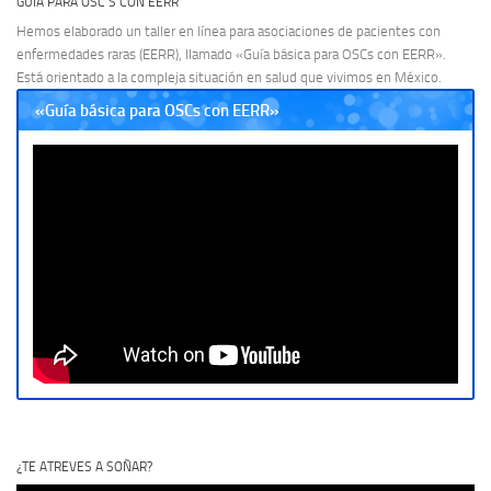
GUÍA PARA OSC’S CON EERR
Hemos elaborado un taller en línea para asociaciones de pacientes con
enfermedades raras (EERR), llamado «Guía básica para OSCs con EERR».
Está orientado a la compleja situación en salud que vivimos en México.
«Guía básica para OSCs con EERR»
¿TE ATREVES A SOÑAR?