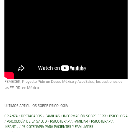
FEMEXER, Proyecto Pide un Deseo México y AcceSalud, los bastiones de
las EE. RR. en México
ÚLTIMOS ARTÍCULOS SOBRE PSICOLOGÍA
CRIANZA
/
DESTACADOS
/
FAMILIAS
/
INFORMACIÓN SOBRE EERR
/
PSICOLOGÍA
/
PSICOLOGÍA DE LA SALUD
/
PSICOTERAPIA FAMILIAR
/
PSICOTERAPIA
INFANTIL
/
PSICOTERAPIA PARA PACIENTES Y FAMILIARES