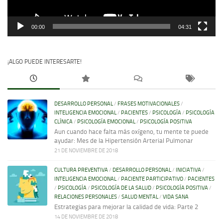
00:00
04:31
¡ALGO PUEDE INTERESARTE!
DESARROLLO PERSONAL
/
FRASES MOTIVACIONALES
/
INTELIGENCIA EMOCIONAL
/
PACIENTES
/
PSICOLOGÍA
/
PSICOLOGÍA
CLÍNICA
/
PSICOLOGÍA EMOCIONAL
/
PSICOLOGÍA POSITIVA
Aun cuando hace falta más oxígeno, tu mente te puede
ayudar: Mes de la Hipertensión Arterial Pulmonar
21 DE NOVIEMBRE DE 2018
CULTURA PREVENTIVA
/
DESARROLLO PERSONAL
/
INICIATIVA
/
INTELIGENCIA EMOCIONAL
/
PACIENTE PARTICIPATIVO
/
PACIENTES
/
PSICOLOGÍA
/
PSICOLOGÍA DE LA SALUD
/
PSICOLOGÍA POSITIVA
/
RELACIONES PERSONALES
/
SALUD MENTAL
/
VIDA SANA
Estrategias para mejorar la calidad de vida: Parte 2
14 DE NOVIEMBRE DE 2018