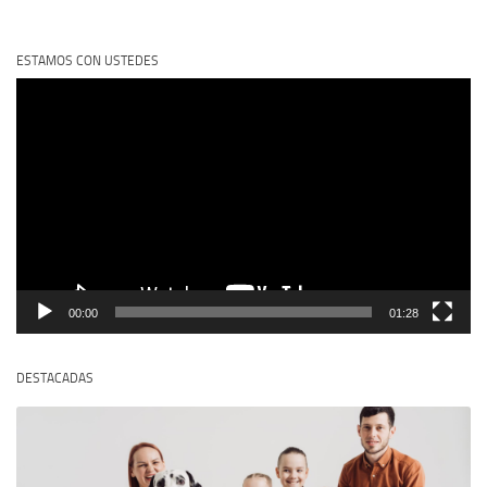
ESTAMOS CON USTEDES
Reproductor
de
vídeo
00:00
01:28
DESTACADAS