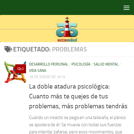
Saltar al contenido
ETIQUETADO:
PROBLEMAS
DESARROLLO PERSONAL
/
PSICOLOGÍA
/
SALUD MENTAL
/
0
VIDA SANA
18 DE ENERO DE 2019
La doble atadura psicológica:
Cuanto más te quejes de tus
problemas, más problemas tendrás
Cuando un insecto se pega en una telaraña, el pánico
se apodera de él. Se mueve con todas sus fuerzas
para intentar zafarse, pero esos movimientos, que