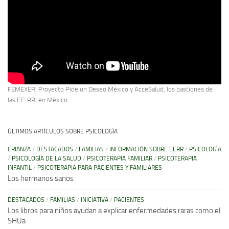
FEMEXER, Proyecto Pide un Deseo México y AcceSalud, los bastiones de
las EE. RR. en México
ÚLTIMOS ARTÍCULOS SOBRE PSICOLOGÍA
CRIANZA
/
DESTACADOS
/
FAMILIAS
/
INFORMACIÓN SOBRE EERR
/
PSICOLOGÍA
/
PSICOLOGÍA DE LA SALUD
/
PSICOTERAPIA FAMILIAR
/
PSICOTERAPIA
INFANTIL
/
PSICOTERAPIA PARA PACIENTES Y FAMILIARES
Los hermanos sanos
DESTACADOS
/
FAMILIAS
/
INICIATIVA
/
PACIENTES
Los libros para niños ayudan a explicar enfermedades raras como el
SHUa