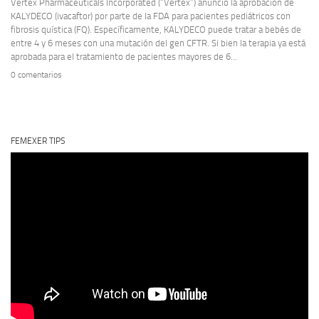
Vertex Pharmaceuticals Incorporated (“Vertex”) anunció la aprobación de
KALYDECO (ivacaftor) por parte de la FDA para pacientes pediátricos con
fibrosis quística (FQ). Específicamente, KALYDECO puede tratar a bebés de
entre 4 y 6 meses con una mutación del gen CFTR. Si bien la terapia ya está
aprobada para el tratamiento de pacientes mayores de 6...
0 comentarios
FEMEXER TIPS