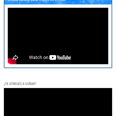
¿TE ATREVES A SOÑAR?
Reproductor
de
vídeo