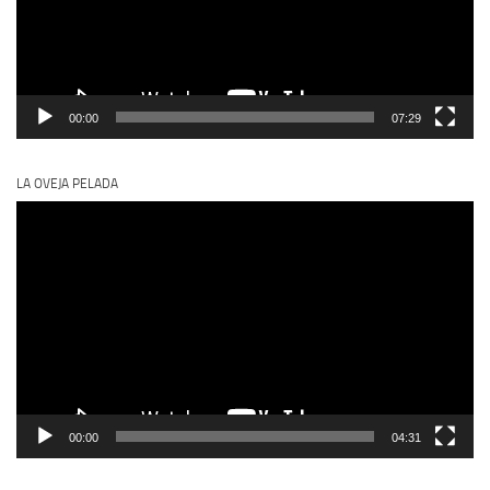
00:00
07:29
LA OVEJA PELADA
Reproductor
de
vídeo
00:00
04:31