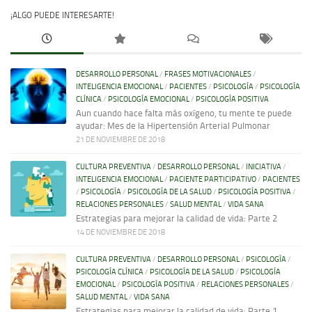
¡ALGO PUEDE INTERESARTE!
DESARROLLO PERSONAL
/
FRASES MOTIVACIONALES
/
INTELIGENCIA EMOCIONAL
/
PACIENTES
/
PSICOLOGÍA
/
PSICOLOGÍA
CLÍNICA
/
PSICOLOGÍA EMOCIONAL
/
PSICOLOGÍA POSITIVA
Aun cuando hace falta más oxígeno, tu mente te puede
ayudar: Mes de la Hipertensión Arterial Pulmonar
21 DE NOVIEMBRE DE 2018
CULTURA PREVENTIVA
/
DESARROLLO PERSONAL
/
INICIATIVA
/
INTELIGENCIA EMOCIONAL
/
PACIENTE PARTICIPATIVO
/
PACIENTES
/
PSICOLOGÍA
/
PSICOLOGÍA DE LA SALUD
/
PSICOLOGÍA POSITIVA
/
RELACIONES PERSONALES
/
SALUD MENTAL
/
VIDA SANA
Estrategias para mejorar la calidad de vida: Parte 2
14 DE NOVIEMBRE DE 2018
CULTURA PREVENTIVA
/
DESARROLLO PERSONAL
/
PSICOLOGÍA
/
PSICOLOGÍA CLÍNICA
/
PSICOLOGÍA DE LA SALUD
/
PSICOLOGÍA
EMOCIONAL
/
PSICOLOGÍA POSITIVA
/
RELACIONES PERSONALES
/
SALUD MENTAL
/
VIDA SANA
Estrategias para mejorar la calidad de vida: Parte 1