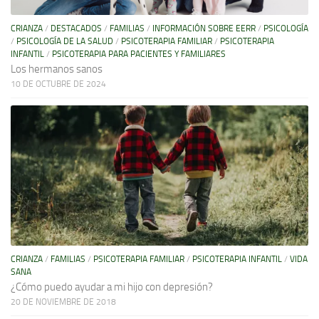
CRIANZA
/
DESTACADOS
/
FAMILIAS
/
INFORMACIÓN SOBRE EERR
/
PSICOLOGÍA
/
PSICOLOGÍA DE LA SALUD
/
PSICOTERAPIA FAMILIAR
/
PSICOTERAPIA
INFANTIL
/
PSICOTERAPIA PARA PACIENTES Y FAMILIARES
Los hermanos sanos
10 DE OCTUBRE DE 2024
CRIANZA
/
FAMILIAS
/
PSICOTERAPIA FAMILIAR
/
PSICOTERAPIA INFANTIL
/
VIDA
SANA
¿Cómo puedo ayudar a mi hijo con depresión?
20 DE NOVIEMBRE DE 2018