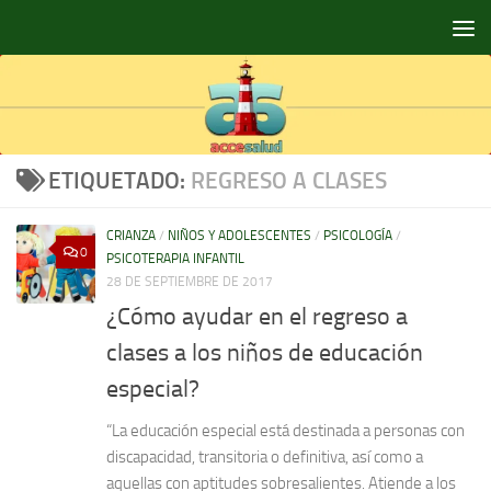
Saltar al contenido
ETIQUETADO:
REGRESO A CLASES
CRIANZA
/
NIÑOS Y ADOLESCENTES
/
PSICOLOGÍA
/
0
PSICOTERAPIA INFANTIL
28 DE SEPTIEMBRE DE 2017
¿Cómo ayudar en el regreso a
clases a los niños de educación
especial?
“La educación especial está destinada a personas con
discapacidad, transitoria o definitiva, así como a
aquellas con aptitudes sobresalientes. Atiende a los