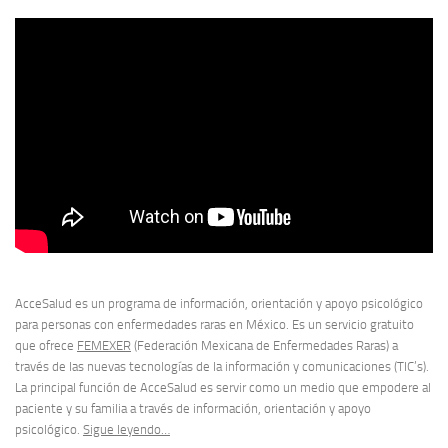
AcceSalud es un programa de información, orientación y apoyo psicológico
para personas con enfermedades raras en México. Es un servicio gratuito
que ofrece
FEMEXER
(Federación Mexicana de Enfermedades Raras) a
través de las nuevas tecnologías de la información y comunicaciones (TIC’s).
La principal función de AcceSalud es servir como un medio que empodere al
paciente y su familia a través de información, orientación y apoyo
psicológico.
Sigue leyendo…