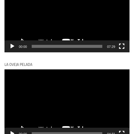
00:00
07:29
LA OVEJA PELADA
Reproductor
de
vídeo