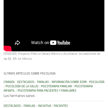
FEMEXER, Proyecto Pide un Deseo México y AcceSalud, los bastiones de
las EE. RR. en México
ÚLTIMOS ARTÍCULOS SOBRE PSICOLOGÍA
CRIANZA
/
DESTACADOS
/
FAMILIAS
/
INFORMACIÓN SOBRE EERR
/
PSICOLOGÍA
/
PSICOLOGÍA DE LA SALUD
/
PSICOTERAPIA FAMILIAR
/
PSICOTERAPIA
INFANTIL
/
PSICOTERAPIA PARA PACIENTES Y FAMILIARES
Los hermanos sanos
DESTACADOS
/
FAMILIAS
/
INICIATIVA
/
PACIENTES