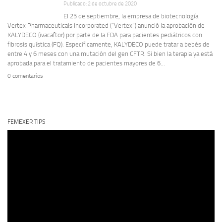
Publicado: 2 de octubre de 2020
El 25 de septiembre, la empresa de biotecnología
Vertex Pharmaceuticals Incorporated (“Vertex”) anunció la aprobación de
KALYDECO (ivacaftor) por parte de la FDA para pacientes pediátricos con
fibrosis quística (FQ). Específicamente, KALYDECO puede tratar a bebés de
entre 4 y 6 meses con una mutación del gen CFTR. Si bien la terapia ya está
aprobada para el tratamiento de pacientes mayores de 6...
0 comentarios
FEMEXER TIPS