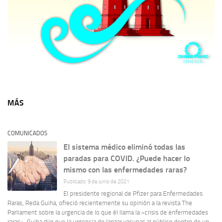
MÁS
COMUNICADOS
El sistema médico eliminó todas las
paradas para COVID. ¿Puede hacer lo
mismo con las enfermedades raras?
Publicado: 9 de junio de 2021
El presidente regional de Pfizer para Enfermedades
Raras, Reda Guiha, ofreció recientemente su opinión a la revista The
Parliament sobre la urgencia de lo que él llama la «crisis de enfermedades
raras». Guiha dijo que la urgencia de lanzar vacunas al público dentro de un