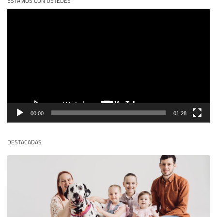
ESTAMOS CON USTEDES
Reproductor
de
vídeo
00:00
01:28
DESTACADAS