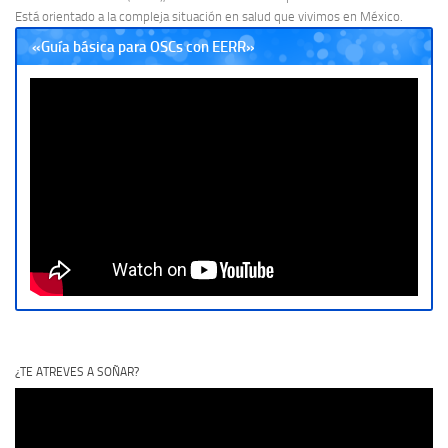
Está orientado a la compleja situación en salud que vivimos en México.
«Guía básica para OSCs con EERR»
¿TE ATREVES A SOÑAR?
Reproductor
de
vídeo