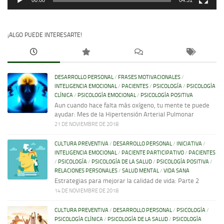
00:00
04:31
¡ALGO PUEDE INTERESARTE!
DESARROLLO PERSONAL
/
FRASES MOTIVACIONALES
/
INTELIGENCIA EMOCIONAL
/
PACIENTES
/
PSICOLOGÍA
/
PSICOLOGÍA
CLÍNICA
/
PSICOLOGÍA EMOCIONAL
/
PSICOLOGÍA POSITIVA
Aun cuando hace falta más oxígeno, tu mente te puede
ayudar: Mes de la Hipertensión Arterial Pulmonar
21 DE NOVIEMBRE DE 2018
CULTURA PREVENTIVA
/
DESARROLLO PERSONAL
/
INICIATIVA
/
INTELIGENCIA EMOCIONAL
/
PACIENTE PARTICIPATIVO
/
PACIENTES
/
PSICOLOGÍA
/
PSICOLOGÍA DE LA SALUD
/
PSICOLOGÍA POSITIVA
/
RELACIONES PERSONALES
/
SALUD MENTAL
/
VIDA SANA
Estrategias para mejorar la calidad de vida: Parte 2
14 DE NOVIEMBRE DE 2018
CULTURA PREVENTIVA
/
DESARROLLO PERSONAL
/
PSICOLOGÍA
/
PSICOLOGÍA CLÍNICA
/
PSICOLOGÍA DE LA SALUD
/
PSICOLOGÍA