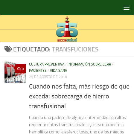
Saltar al contenido
ETIQUETADO:
TRANSFUCIONES
CULTURA PREVENTIVA
/
INFORMACIÓN SOBRE EERR
/
0
PACIENTES
/
VIDA SANA
29 DE AGOSTO DE 2018
Cuando nos falta, más riesgo de que
exceda: sobrecarga de hierro
transfusional
Cuando uno padece de alguna enfermedad con altos
requerimientos transfusionales, ya sea una anemia
hemolítica como la esferocitosis, uno de los miedos