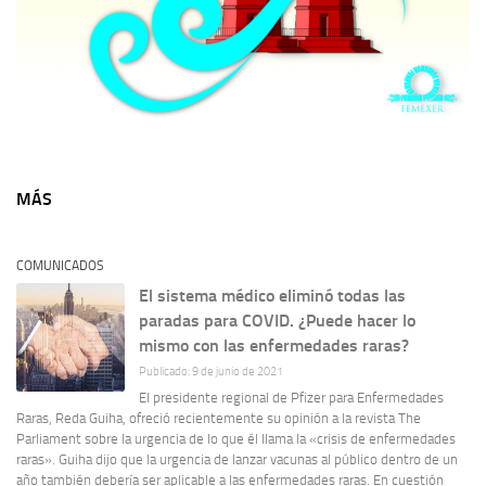
MÁS
COMUNICADOS
El sistema médico eliminó todas las
paradas para COVID. ¿Puede hacer lo
mismo con las enfermedades raras?
Publicado: 9 de junio de 2021
El presidente regional de Pfizer para Enfermedades
Raras, Reda Guiha, ofreció recientemente su opinión a la revista The
Parliament sobre la urgencia de lo que él llama la «crisis de enfermedades
raras». Guiha dijo que la urgencia de lanzar vacunas al público dentro de un
año también debería ser aplicable a las enfermedades raras. En cuestión