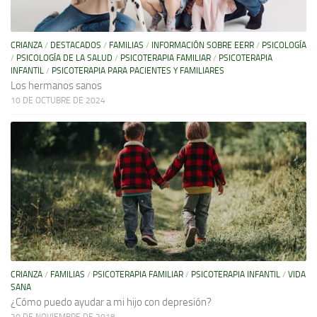
CRIANZA
/
DESTACADOS
/
FAMILIAS
/
INFORMACIÓN SOBRE EERR
/
PSICOLOGÍA
/
PSICOLOGÍA DE LA SALUD
/
PSICOTERAPIA FAMILIAR
/
PSICOTERAPIA
INFANTIL
/
PSICOTERAPIA PARA PACIENTES Y FAMILIARES
Los hermanos sanos
10 DE OCTUBRE DE 2024
CRIANZA
/
FAMILIAS
/
PSICOTERAPIA FAMILIAR
/
PSICOTERAPIA INFANTIL
/
VIDA
SANA
¿Cómo puedo ayudar a mi hijo con depresión?
20 DE NOVIEMBRE DE 2018