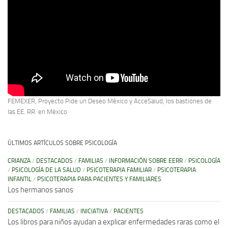
FEMEXER, Proyecto Pide un Deseo México y AcceSalud, los bastiones de
las EE. RR. en México
ÚLTIMOS ARTÍCULOS SOBRE PSICOLOGÍA
CRIANZA
/
DESTACADOS
/
FAMILIAS
/
INFORMACIÓN SOBRE EERR
/
PSICOLOGÍA
/
PSICOLOGÍA DE LA SALUD
/
PSICOTERAPIA FAMILIAR
/
PSICOTERAPIA
INFANTIL
/
PSICOTERAPIA PARA PACIENTES Y FAMILIARES
Los hermanos sanos
DESTACADOS
/
FAMILIAS
/
INICIATIVA
/
PACIENTES
Los libros para niños ayudan a explicar enfermedades raras como el