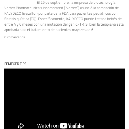
El 25 de septiembre, la empresa de biotecnología
Vertex Pharmaceuticals Incorporated (“Vertex”) anunció la aprobación de
KALYDECO (ivacaftor) por parte de la FDA para pacientes pediátricos con
fibrosis quística (FQ). Específicamente, KALYDECO puede tratar a bebés de
entre 4 y 6 meses con una mutación del gen CFTR. Si bien la terapia ya está
aprobada para el tratamiento de pacientes mayores de 6...
0 comentarios
FEMEXER TIPS