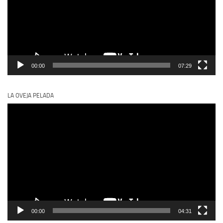
00:00
07:29
LA OVEJA PELADA
Reproductor
de
vídeo
00:00
04:31