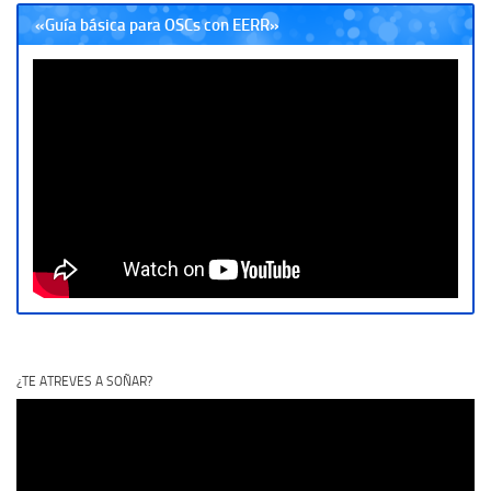
«Guía básica para OSCs con EERR»
¿TE ATREVES A SOÑAR?
Reproductor
de
vídeo