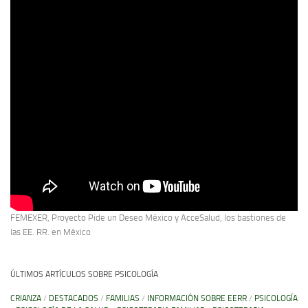
FEMEXER, Proyecto Pide un Deseo México y AcceSalud, los bastiones de
las EE. RR. en México
ÚLTIMOS ARTÍCULOS SOBRE PSICOLOGÍA
CRIANZA
/
DESTACADOS
/
FAMILIAS
/
INFORMACIÓN SOBRE EERR
/
PSICOLOGÍA