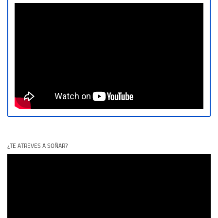
¿TE ATREVES A SOÑAR?
Reproductor
de
vídeo