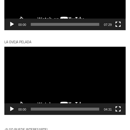
00:00
07:29
LA OVEJA PELADA
Reproductor
de
vídeo
00:00
04:31
¡ALGO PUEDE INTERESARTE!