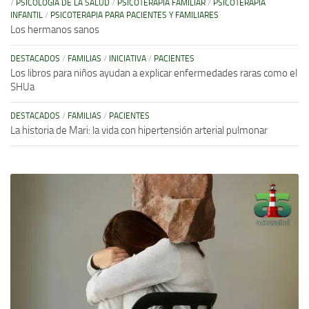
/
PSICOLOGÍA DE LA SALUD
/
PSICOTERAPIA FAMILIAR
/
PSICOTERAPIA
INFANTIL
/
PSICOTERAPIA PARA PACIENTES Y FAMILIARES
Los hermanos sanos
DESTACADOS
/
FAMILIAS
/
INICIATIVA
/
PACIENTES
Los libros para niños ayudan a explicar enfermedades raras como el
SHUa
DESTACADOS
/
FAMILIAS
/
PACIENTES
La historia de Mari: la vida con hipertensión arterial pulmonar