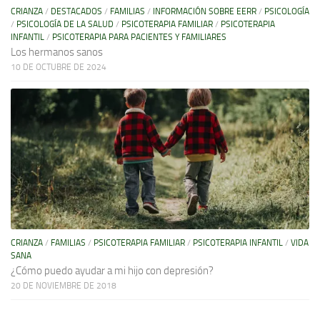
CRIANZA
/
DESTACADOS
/
FAMILIAS
/
INFORMACIÓN SOBRE EERR
/
PSICOLOGÍA
/
PSICOLOGÍA DE LA SALUD
/
PSICOTERAPIA FAMILIAR
/
PSICOTERAPIA
INFANTIL
/
PSICOTERAPIA PARA PACIENTES Y FAMILIARES
Los hermanos sanos
10 DE OCTUBRE DE 2024
CRIANZA
/
FAMILIAS
/
PSICOTERAPIA FAMILIAR
/
PSICOTERAPIA INFANTIL
/
VIDA
SANA
¿Cómo puedo ayudar a mi hijo con depresión?
20 DE NOVIEMBRE DE 2018