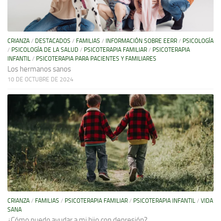
CRIANZA
/
DESTACADOS
/
FAMILIAS
/
INFORMACIÓN SOBRE EERR
/
PSICOLOGÍA
/
PSICOLOGÍA DE LA SALUD
/
PSICOTERAPIA FAMILIAR
/
PSICOTERAPIA
INFANTIL
/
PSICOTERAPIA PARA PACIENTES Y FAMILIARES
Los hermanos sanos
10 DE OCTUBRE DE 2024
CRIANZA
/
FAMILIAS
/
PSICOTERAPIA FAMILIAR
/
PSICOTERAPIA INFANTIL
/
VIDA
SANA
¿Cómo puedo ayudar a mi hijo con depresión?