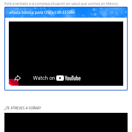
Está orientado a la compleja situación en salud que vivimos en México.
«Guía básica para OSCs con EERR»
¿TE ATREVES A SOÑAR?
Reproductor
de
vídeo