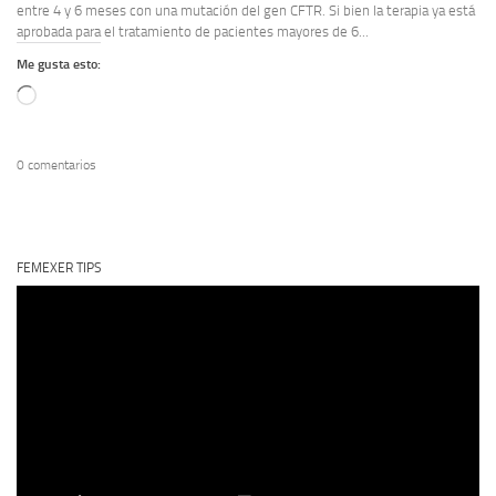
entre 4 y 6 meses con una mutación del gen CFTR. Si bien la terapia ya está
aprobada para el tratamiento de pacientes mayores de 6...
Me gusta esto:
Cargando...
0 comentarios
FEMEXER TIPS