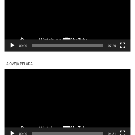
00:00
07:29
LA OVEJA PELADA
Reproductor
de
vídeo
00:00
04:31