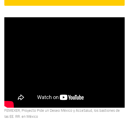
FEMEXER, Proyecto Pide un Deseo México y AcceSalud, los bastiones de
las EE. RR. en México