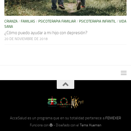
CRIANZA
/
FAMILIAS
/
PSICOTERAPIA FAMILIAR
/
PSICOTERAPIA INFANTIL
/
VIDA
SANA
¿Cómo puedo ayudar a mi hijo con depresión?
20 DE NOVIEMBRE DE 2018
AcceSalud es un programa que en su totalidad pertenece a
FEMEXER
Funciona con
- Diseñado con el
Tema Hueman