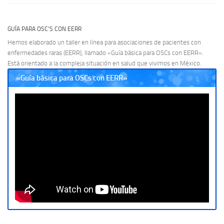
GUÍA PARA OSC’S CON EERR
Hemos elaborado un taller en línea para asociaciones de pacientes con
enfermedades raras (EERR), llamado «Guía básica para OSCs con EERR».
Está orientado a la compleja situación en salud que vivimos en México.
«Guía básica para OSCs con EERR»