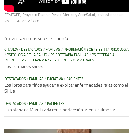
FEMEXER, Proyecto Pide un Deseo México y AcceSalud, los bastiones de
las EE. RR. en México
ÚLTIMOS ARTÍCULOS SOBRE PSICOLOGÍA
CRIANZA
/
DESTACADOS
/
FAMILIAS
/
INFORMACIÓN SOBRE EERR
/
PSICOLOGÍA
/
PSICOLOGÍA DE LA SALUD
/
PSICOTERAPIA FAMILIAR
/
PSICOTERAPIA
INFANTIL
/
PSICOTERAPIA PARA PACIENTES Y FAMILIARES
Los hermanos sanos
DESTACADOS
/
FAMILIAS
/
INICIATIVA
/
PACIENTES
Los libros para niños ayudan a explicar enfermedades raras como el
SHUa
DESTACADOS
/
FAMILIAS
/
PACIENTES
La historia de Mari: la vida con hipertensión arterial pulmonar