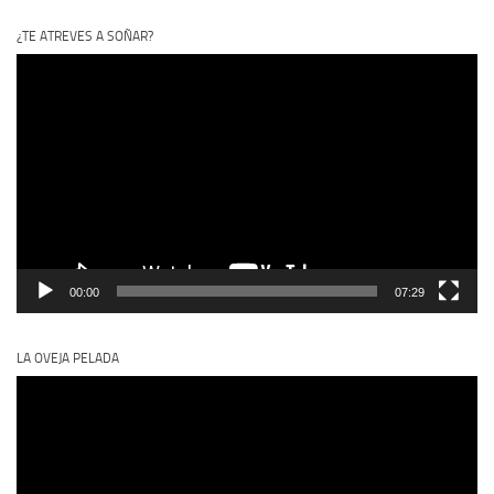
¿TE ATREVES A SOÑAR?
Reproductor
de
vídeo
00:00
07:29
LA OVEJA PELADA
Reproductor
de
vídeo