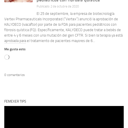
Publicado: 2 de octubre de 2020
El 25 de septiembre, la empresa de biotecnología
Vertex Pharmaceuticals Incorporated (“Vertex”) anunció la aprobación de
KALYDECO (ivacaftor) por parte de la FDA para pacientes pediátricos con
fibrosis quística (FQ). Específicamente, KALYDECO puede tratar a bebés de
entre 4 y 6 meses con una mutación del gen CFTR. Si bien la terapia ya está
aprobada para el tratamiento de pacientes mayores de 6...
Me gusta esto:
Cargando...
0 comentarios
FEMEXER TIPS