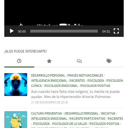
00:00
04:31
¡ALGO PUEDE INTERESARTE!
DESARROLLO PERSONAL
/
FRASES MOTIVACIONALES
/
INTELIGENCIA EMOCIONAL
/
PACIENTES
/
PSICOLOGÍA
/
PSICOLOGÍA
CLÍNICA
/
PSICOLOGÍA EMOCIONAL
/
PSICOLOGÍA POSITIVA
Aun cuando hace falta más oxígeno, tu mente te puede
ayudar: Mes de la Hipertensión Arterial Pulmonar
21 DE NOVIEMBRE DE 2018
CULTURA PREVENTIVA
/
DESARROLLO PERSONAL
/
INICIATIVA
/
INTELIGENCIA EMOCIONAL
/
PACIENTE PARTICIPATIVO
/
PACIENTES
/
PSICOLOGÍA
/
PSICOLOGÍA DE LA SALUD
/
PSICOLOGÍA POSITIVA
/