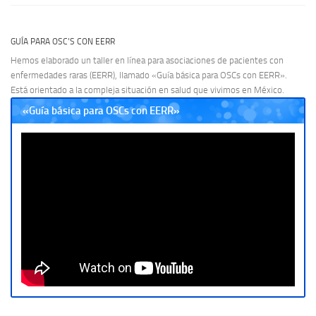
GUÍA PARA OSC’S CON EERR
Hemos elaborado un taller en línea para asociaciones de pacientes con
enfermedades raras (EERR), llamado «Guía básica para OSCs con EERR».
Está orientado a la compleja situación en salud que vivimos en México.
«Guía básica para OSCs con EERR»