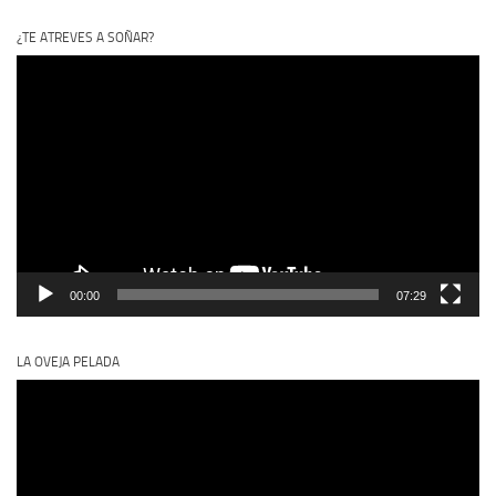
¿TE ATREVES A SOÑAR?
Reproductor
de
vídeo
00:00
07:29
LA OVEJA PELADA
Reproductor
de
vídeo