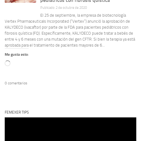
pediátricos con fibrosis quística
Publicado: 2 de octubre de 2020
El 25 de septiembre, la empresa de biotecnología
Vertex Pharmaceuticals Incorporated (“Vertex”) anunció la aprobación de
KALYDECO (ivacaftor) por parte de la FDA para pacientes pediátricos con
fibrosis quística (FQ). Específicamente, KALYDECO puede tratar a bebés de
entre 4 y 6 meses con una mutación del gen CFTR. Si bien la terapia ya está
aprobada para el tratamiento de pacientes mayores de 6...
Me gusta esto:
Cargando...
0 comentarios
FEMEXER TIPS