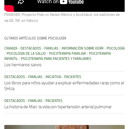
FEMEXER, Proyecto Pide un Deseo México y AcceSalud, los bastiones de
las EE. RR. en México
ÚLTIMOS ARTÍCULOS SOBRE PSICOLOGÍA
CRIANZA
/
DESTACADOS
/
FAMILIAS
/
INFORMACIÓN SOBRE EERR
/
PSICOLOGÍA
/
PSICOLOGÍA DE LA SALUD
/
PSICOTERAPIA FAMILIAR
/
PSICOTERAPIA
INFANTIL
/
PSICOTERAPIA PARA PACIENTES Y FAMILIARES
Los hermanos sanos
DESTACADOS
/
FAMILIAS
/
INICIATIVA
/
PACIENTES
Los libros para niños ayudan a explicar enfermedades raras como el
SHUa
DESTACADOS
/
FAMILIAS
/
PACIENTES
La historia de Mari: la vida con hipertensión arterial pulmonar