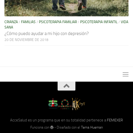
CRIANZA
/
FAMILIAS
/
PSICOTERAPIA FAMILIAR
/
PSICOTERAPIA INFANTIL
/
VIDA
SANA
¿Cómo puedo ayudar a mi hijo con depresión?
20 DE NOVIEMBRE DE 2018
AcceSalud es un programa que en su totalidad pertenece a
FEMEXER
Funciona con
- Diseñado con el
Tema Hueman