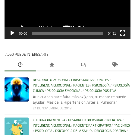
00:00
04:31
¡ALGO PUEDE INTERESARTE!
DESARROLLO PERSONAL
/
FRASES MOTIVACIONALES
/
INTELIGENCIA EMOCIONAL
/
PACIENTES
/
PSICOLOGÍA
/
PSICOLOGÍA
CLÍNICA
/
PSICOLOGÍA EMOCIONAL
/
PSICOLOGÍA POSITIVA
Aun cuando hace falta más oxígeno, tu mente te puede
ayudar: Mes de la Hipertensión Arterial Pulmonar
21 DE NOVIEMBRE DE 2018
CULTURA PREVENTIVA
/
DESARROLLO PERSONAL
/
INICIATIVA
/
INTELIGENCIA EMOCIONAL
/
PACIENTE PARTICIPATIVO
/
PACIENTES
/
PSICOLOGÍA
/
PSICOLOGÍA DE LA SALUD
/
PSICOLOGÍA POSITIVA
/