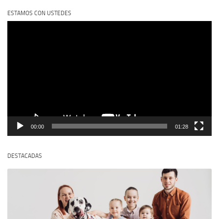
ESTAMOS CON USTEDES
Reproductor
de
vídeo
00:00
01:28
DESTACADAS