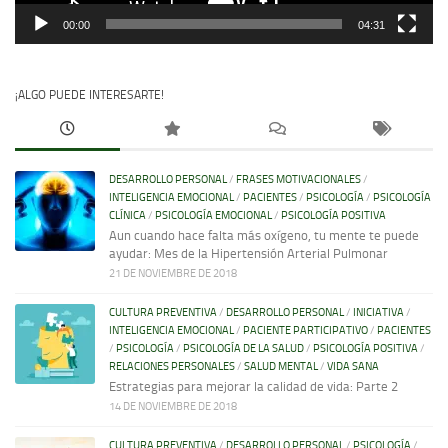
00:00
04:31
¡ALGO PUEDE INTERESARTE!
DESARROLLO PERSONAL
/
FRASES MOTIVACIONALES
/
INTELIGENCIA EMOCIONAL
/
PACIENTES
/
PSICOLOGÍA
/
PSICOLOGÍA
CLÍNICA
/
PSICOLOGÍA EMOCIONAL
/
PSICOLOGÍA POSITIVA
Aun cuando hace falta más oxígeno, tu mente te puede
ayudar: Mes de la Hipertensión Arterial Pulmonar
21 DE NOVIEMBRE DE 2018
CULTURA PREVENTIVA
/
DESARROLLO PERSONAL
/
INICIATIVA
/
INTELIGENCIA EMOCIONAL
/
PACIENTE PARTICIPATIVO
/
PACIENTES
/
PSICOLOGÍA
/
PSICOLOGÍA DE LA SALUD
/
PSICOLOGÍA POSITIVA
/
RELACIONES PERSONALES
/
SALUD MENTAL
/
VIDA SANA
Estrategias para mejorar la calidad de vida: Parte 2
14 DE NOVIEMBRE DE 2018
CULTURA PREVENTIVA
/
DESARROLLO PERSONAL
/
PSICOLOGÍA
/