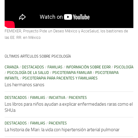
FEMEXER, Proyecto Pide un Deseo México y AcceSalud, los bastiones de
las EE. RR. en México
ÚLTIMOS ARTÍCULOS SOBRE PSICOLOGÍA
CRIANZA
/
DESTACADOS
/
FAMILIAS
/
INFORMACIÓN SOBRE EERR
/
PSICOLOGÍA
/
PSICOLOGÍA DE LA SALUD
/
PSICOTERAPIA FAMILIAR
/
PSICOTERAPIA
INFANTIL
/
PSICOTERAPIA PARA PACIENTES Y FAMILIARES
Los hermanos sanos
DESTACADOS
/
FAMILIAS
/
INICIATIVA
/
PACIENTES
Los libros para niños ayudan a explicar enfermedades raras como el
SHUa
DESTACADOS
/
FAMILIAS
/
PACIENTES
La historia de Mari: la vida con hipertensión arterial pulmonar