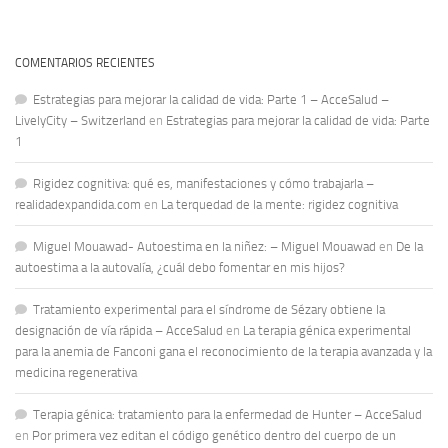
COMENTARIOS RECIENTES
Estrategias para mejorar la calidad de vida: Parte 1 – AcceSalud –
LivelyCity – Switzerland
en
Estrategias para mejorar la calidad de vida: Parte
1
Rigidez cognitiva: qué es, manifestaciones y cómo trabajarla –
realidadexpandida.com
en
La terquedad de la mente: rigidez cognitiva
Miguel Mouawad- Autoestima en la niñez: – Miguel Mouawad
en
De la
autoestima a la autovalía, ¿cuál debo fomentar en mis hijos?
Tratamiento experimental para el síndrome de Sézary obtiene la
designación de vía rápida – AcceSalud
en
La terapia génica experimental
para la anemia de Fanconi gana el reconocimiento de la terapia avanzada y la
medicina regenerativa
Terapia génica: tratamiento para la enfermedad de Hunter – AcceSalud
en
Por primera vez editan el código genético dentro del cuerpo de un