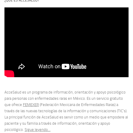
¿QUÉ ES ACCESALUD?
AcceSalud es un programa de información, orientación y apoyo psicológico
para personas con enfermedades raras en México. Es un servicio gratuito
que ofrece
FEMEXER
(Federación Mexicana de Enfermedades Raras) a
través de las nuevas tecnologías de la información y comunicaciones (TIC’s).
La principal función de AcceSalud es servir como un medio que empodere al
paciente y su familia a través de información, orientación y apoyo
psicológico.
Sigue leyendo…