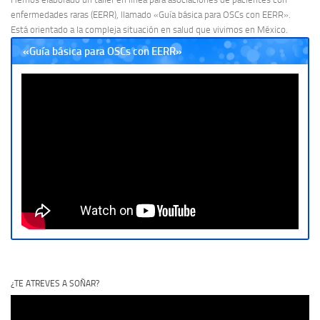
enfermedades raras (EERR), llamado «Guía básica para OSCs con EERR».
Está orientado a la compleja situación en salud que vivimos en México.
«Guía básica para OSCs con EERR»
¿TE ATREVES A SOÑAR?
Reproductor
de