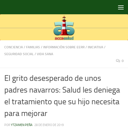
Saltar al contenido
CONCIENCIA
/
FAMILIAS
/
INFORMACIÓN SOBRE EERR
/
INICIATIVA
/
SEGURIDAD SOCIAL
/
VIDA SANA
0
El grito desesperado de unos
padres navarros: Salud les deniega
el tratamiento que su hijo necesita
para mejorar
POR
YTZAMEN PEÑA
·
28 DE ENERO DE 2019