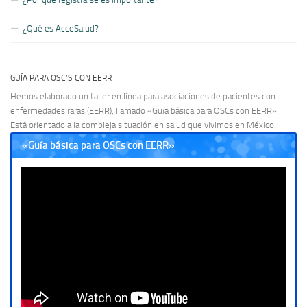
¿Qué es AcceSalud?
GUÍA PARA OSC’S CON EERR
Hemos elaborado un taller en línea para asociaciones de pacientes con
enfermedades raras (EERR), llamado «Guía básica para OSCs con EERR».
Está orientado a la compleja situación en salud que vivimos en México.
«Guía básica para OSCs con EERR»