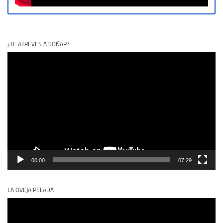
¿TE ATREVES A SOÑAR?
Reproductor
de
vídeo
00:00
07:29
LA OVEJA PELADA
Reproductor
de