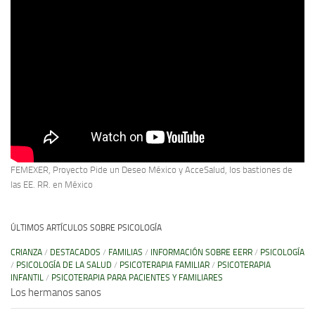
FEMEXER, Proyecto Pide un Deseo México y AcceSalud, los bastiones de
las EE. RR. en México
ÚLTIMOS ARTÍCULOS SOBRE PSICOLOGÍA
CRIANZA
/
DESTACADOS
/
FAMILIAS
/
INFORMACIÓN SOBRE EERR
/
PSICOLOGÍA
/
PSICOLOGÍA DE LA SALUD
/
PSICOTERAPIA FAMILIAR
/
PSICOTERAPIA
INFANTIL
/
PSICOTERAPIA PARA PACIENTES Y FAMILIARES
Los hermanos sanos