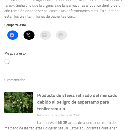
raras». Guiha dijo que la urgencia de lanzar vacunas al público dentro de un
año también debería ser aplicable a las enfermedades raras. En cuestión
están los treinta millones de pacientes con...
Comparte esto:
Me gusta esto:
Cargando...
0 comentarios
Producto de stevia retirado del mercado
debido al peligro de aspartamo para
fenilcetonuria
Publicado: 7 de octubre de 2020
La empresa Lidl GB acaba de anunciar un retiro del
mercado de las tabletas Cologran Stevia. Estos edulcorantes contienen