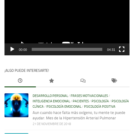
vídeo
00:00
04:31
¡ALGO PUEDE INTERESARTE!
DESARROLLO PERSONAL
/
FRASES MOTIVACIONALES
/
INTELIGENCIA EMOCIONAL
/
PACIENTES
/
PSICOLOGÍA
/
PSICOLOGÍA
CLÍNICA
/
PSICOLOGÍA EMOCIONAL
/
PSICOLOGÍA POSITIVA
Aun cuando hace falta más oxígeno, tu mente te puede
ayudar: Mes de la Hipertensión Arterial Pulmonar
21 DE NOVIEMBRE DE 2018