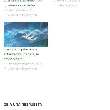
durante los exámenes … con
26 de julio de 2018
puntajes casi perfectos
En «Destacados»
14 de mayo de 2019
En «Desarrollo personal»
Cuando su hijo tiene una
enfermedad ultrarrara, ¿a
dónde recurre?
11 de septiembre de 2019
En «Desarrollo personal»
DEJA UNA RESPUESTA