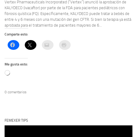
Vertex Pharmaceuticals Incorporated (“Vertex”) anunció la aprobación de
KALYDECO (ivacaftor) por parte de la FDA para pacientes pediátricos con
fibrosis quística (FQ). Específicamente, KALYDECO puede tratar a bebés de
entre 4 y 6 meses con una mutación del gen CFTR. Si bien la terapia ya está
aprobada para el tratamiento de pacientes mayores de 6...
Comparte esto:
Me gusta esto:
Cargando...
0 comentarios
FEMEXER TIPS