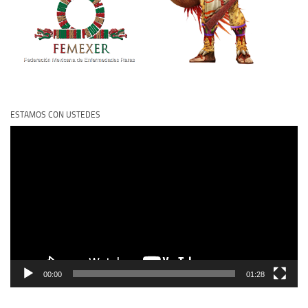
ESTAMOS CON USTEDES
Reproductor
de
vídeo
00:00
01:28