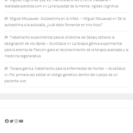
realidadexpandida.com
en
La terquedad de la mente: rigidez cognitiva
Miguel Mouawad- Autoestima en la niñez: – Miguel Mouawad
en
De la
autoestima a la autovalía, ¿cuál debo fomentar en mis hijos?
Tratamiento experimental para el síndrome de Sézary obtiene la
designación de vía rápida – AcceSalud
en
La terapia génica experimental
para la anemia de Fanconi gana el reconocimiento de la terapia avanzada y la
medicina regenerativa
Terapia génica: tratamiento para la enfermedad de Hunter – AcceSalud
en
Por primera vez editan el código genético dentro del cuerpo de un
paciente vivo
Facebook
Twitter
Instagram
YouTube