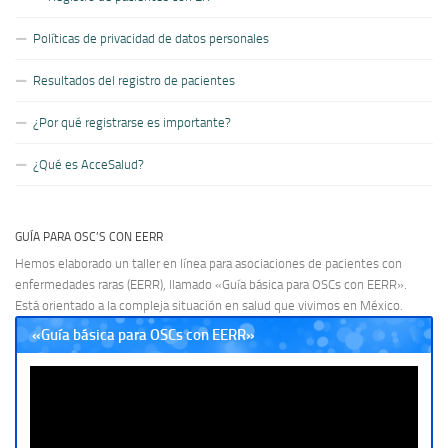
Políticas de privacidad de datos personales
Resultados del registro de pacientes
¿Por qué registrarse es importante?
¿Qué es AcceSalud?
GUÍA PARA OSC’S CON EERR
Hemos elaborado un taller en línea para asociaciones de pacientes con
enfermedades raras (EERR), llamado «Guía básica para OSCs con EERR».
Está orientado a la compleja situación en salud que vivimos en México.
«Guía básica para OSCs con EERR»