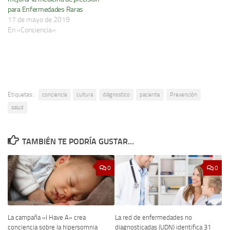
para Enfermedades Raras
17 de mayo de 2019
En «Conciencia»
Etiquetas:
conciencia
cultura
diágnostico
paciente
Prevención
salud
TAMBIÉN TE PODRÍA GUSTAR...
0
0
La red de enfermedades no
La campaña «I Have A» crea
diagnosticadas (UDN) identifica 31
conciencia sobre la hipersomnia