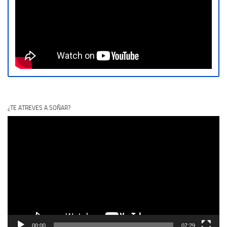
¿TE ATREVES A SOÑAR?
Reproductor
de
vídeo
00:00
07:29