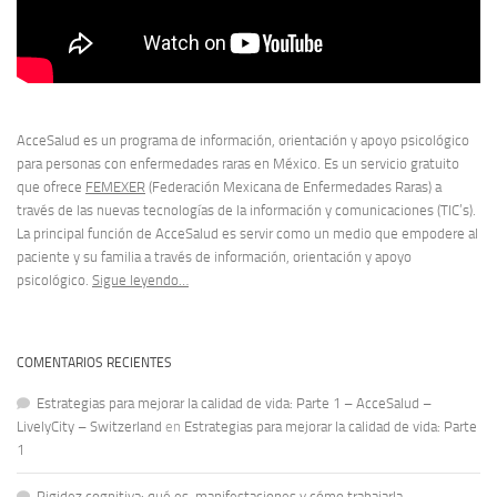
AcceSalud es un programa de información, orientación y apoyo psicológico
para personas con enfermedades raras en México. Es un servicio gratuito
que ofrece
FEMEXER
(Federación Mexicana de Enfermedades Raras) a
través de las nuevas tecnologías de la información y comunicaciones (TIC’s).
La principal función de AcceSalud es servir como un medio que empodere al
paciente y su familia a través de información, orientación y apoyo
psicológico.
Sigue leyendo…
COMENTARIOS RECIENTES
Estrategias para mejorar la calidad de vida: Parte 1 – AcceSalud –
LivelyCity – Switzerland
en
Estrategias para mejorar la calidad de vida: Parte
1
Rigidez cognitiva: qué es, manifestaciones y cómo trabajarla –