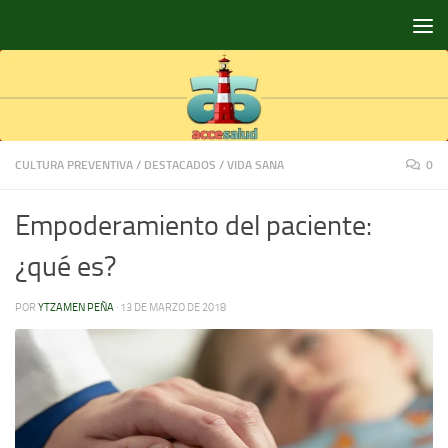
Saltar al contenido
CULTURA PREVENTIVA
/
DESTACADOS
/
VIDA SANA
0
Empoderamiento del paciente:
¿qué es?
POR
YTZAMEN PEÑA
·
13 DE MARZO DE 2018