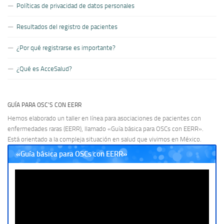
Políticas de privacidad de datos personales
Resultados del registro de pacientes
¿Por qué registrarse es importante?
¿Qué es AcceSalud?
GUÍA PARA OSC’S CON EERR
Hemos elaborado un taller en línea para asociaciones de pacientes con
enfermedades raras (EERR), llamado «Guía básica para OSCs con EERR».
Está orientado a la compleja situación en salud que vivimos en México.
«Guía básica para OSCs con EERR»