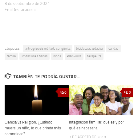
3 de septiembre de 2021
En «Destacados»
Etiquetas:
artrogriposis múltiple congénita
bicicleta adaptativa
caridad
familia
limitaciones físicas
niños
Playworks
terapeuta
TAMBIÉN TE PODRÍA GUSTAR...
0
0
Integración familiar: qué es y por
Ciencia vs Religión: ¿Cuándo
qué es necesaria
muere un niño, lo que brinda más
comodidad?
3 DE AGOSTO DE 2018