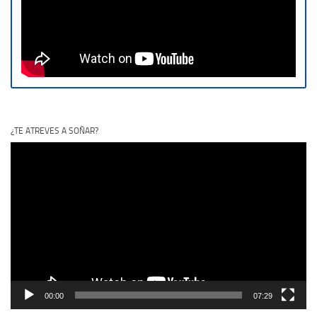
¿TE ATREVES A SOÑAR?
Reproductor
de
vídeo
00:00
07:29