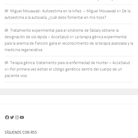
Miguel Mouawad- Autoestima en la niñez: – Miguel Mouawad
en
De la
autoestima a la autovalía, ¿cuál debo fomentar en mis hijos?
Tratamiento experimental para el síndrome de Sézary obtiene la
designación de vía rápida – AcceSalud
en
La terapia génica experimental
para la anemia de Fanconi gana el reconocimiento de la terapia avanzada y la
medicina regenerativa
Terapia génica: tratamiento para la enfermedad de Hunter – AcceSalud
en
Por primera vez editan el código genético dentro del cuerpo de un
paciente vivo
Facebook
Twitter
Instagram
YouTube
SÍGUENOS CON RSS