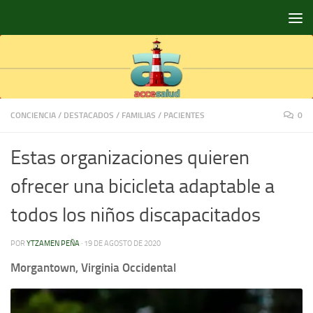
Saltar al contenido
CONCIENCIA
/
DESTACADOS
/
FAMILIAS
/
PACIENTES
0
Estas organizaciones quieren
ofrecer una bicicleta adaptable a
todos los niños discapacitados
POR
YTZAMEN PEÑA
·
19 DE AGOSTO DE 2020
Morgantown, Virginia Occidental