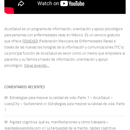
AcceSalud es un programa de información, orientación y apoyo psicológico
para personas con enfermedades raras en México. Es un servicio gratuito
que ofrece
FEMEXER
(Federación Mexicana de Enfermedades Raras) a
través de las nuevas tecnologías de la información y comunicaciones (TIC’s).
La principal función de AcceSalud es servir como un medio que empodere al
paciente y su familia a través de información, orientación y apoyo
psicológico.
Sigue leyendo…
COMENTARIOS RECIENTES
Estrategias para mejorar la calidad de vida: Parte 1 – AcceSalud –
LivelyCity – Switzerland
en
Estrategias para mejorar la calidad de vida: Parte
1
Rigidez cognitiva: qué es, manifestaciones y cómo trabajarla –
realidadexpandida.com
en
La terquedad de la mente: rigidez cognitiva