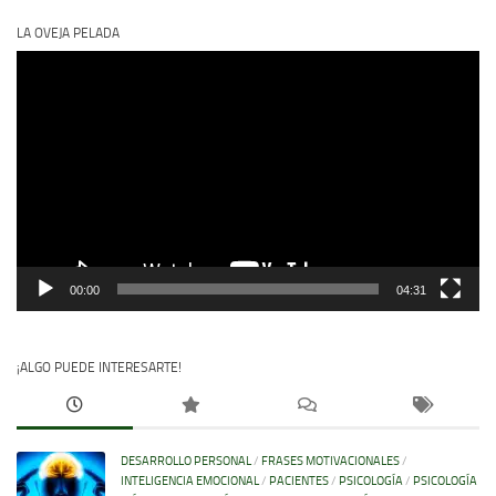
LA OVEJA PELADA
Reproductor
de
vídeo
00:00
04:31
¡ALGO PUEDE INTERESARTE!
DESARROLLO PERSONAL
/
FRASES MOTIVACIONALES
/
INTELIGENCIA EMOCIONAL
/
PACIENTES
/
PSICOLOGÍA
/
PSICOLOGÍA