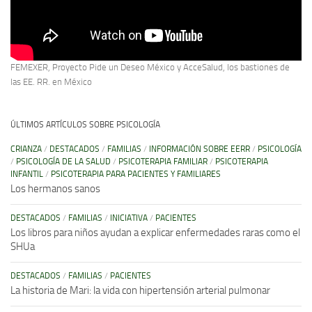
FEMEXER, Proyecto Pide un Deseo México y AcceSalud, los bastiones de
las EE. RR. en México
ÚLTIMOS ARTÍCULOS SOBRE PSICOLOGÍA
CRIANZA
/
DESTACADOS
/
FAMILIAS
/
INFORMACIÓN SOBRE EERR
/
PSICOLOGÍA
/
PSICOLOGÍA DE LA SALUD
/
PSICOTERAPIA FAMILIAR
/
PSICOTERAPIA
INFANTIL
/
PSICOTERAPIA PARA PACIENTES Y FAMILIARES
Los hermanos sanos
DESTACADOS
/
FAMILIAS
/
INICIATIVA
/
PACIENTES
Los libros para niños ayudan a explicar enfermedades raras como el
SHUa
DESTACADOS
/
FAMILIAS
/
PACIENTES
La historia de Mari: la vida con hipertensión arterial pulmonar