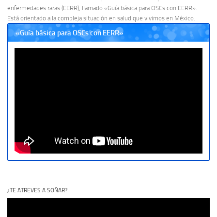
enfermedades raras (EERR), llamado «Guía básica para OSCs con EERR».
Está orientado a la compleja situación en salud que vivimos en México.
«Guía básica para OSCs con EERR»
¿TE ATREVES A SOÑAR?
Reproductor
de