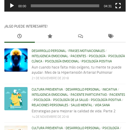
00:00
04:31
¡ALGO PUEDE INTERESARTE!
DESARROLLO PERSONAL
/
FRASES MOTIVACIONALES
/
INTELIGENCIA EMOCIONAL
/
PACIENTES
/
PSICOLOGÍA
/
PSICOLOGÍA
CLÍNICA
/
PSICOLOGÍA EMOCIONAL
/
PSICOLOGÍA POSITIVA
Aun cuando hace falta más oxígeno, tu mente te puede
ayudar: Mes de la Hipertensión Arterial Pulmonar
21 DE NOVIEMBRE DE 2018
CULTURA PREVENTIVA
/
DESARROLLO PERSONAL
/
INICIATIVA
/
INTELIGENCIA EMOCIONAL
/
PACIENTE PARTICIPATIVO
/
PACIENTES
/
PSICOLOGÍA
/
PSICOLOGÍA DE LA SALUD
/
PSICOLOGÍA POSITIVA
/
RELACIONES PERSONALES
/
SALUD MENTAL
/
VIDA SANA
Estrategias para mejorar la calidad de vida: Parte 2
14 DE NOVIEMBRE DE 2018
CULTURA PREVENTIVA
/
DESARROLLO PERSONAL
/
PSICOLOGÍA
/