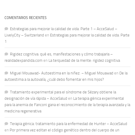
COMENTARIOS RECIENTES
Estrategias para mejorar la calidad de vida: Parte 1 – AcceSalud –
LivelyCity – Switzerland
en
Estrategias para mejorar la calidad de vida: Parte
1
Rigidez cognitiva: qué es, manifestaciones y cómo trabajarla –
realidadexpandida.com
en
La terquedad de la mente: rigidez cognitiva
Miguel Mouawad- Autoestima en la niñez: – Miguel Mouawad
en
De la
autoestima a la autovalía, ¿cuál debo fomentar en mis hijos?
Tratamiento experimental para el síndrome de Sézary obtiene la
designación de vía rápida – AcceSalud
en
La terapia génica experimental
para la anemia de Fanconi gana el reconocimiento de la terapia avanzada y la
medicina regenerativa
Terapia génica: tratamiento para la enfermedad de Hunter – AcceSalud
en
Por primera vez editan el código genético dentro del cuerpo de un