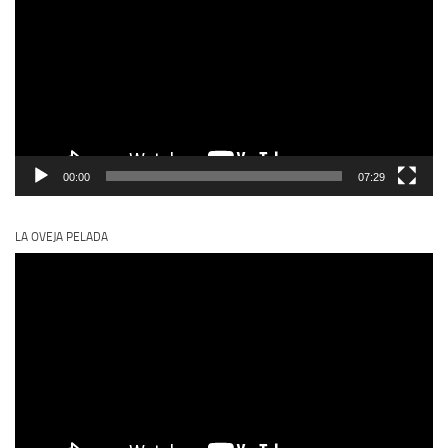
vídeo
00:00
07:29
LA OVEJA PELADA
Reproductor
de
vídeo