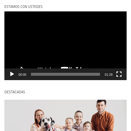
ESTAMOS CON USTEDES
Reproductor
de
vídeo
00:00
01:28
DESTACADAS