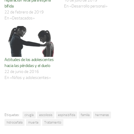
reparación fetal para espina
10 de julio de 2019
bífida
En «Desarrollo personal»
22 de febrero de 2019
En «Destacados»
Actitudes de los adolescentes
hacia las pérdidas y el duelo
22 de junio de 2016
En «Niños y adolescentes»
Etiquetas:
cirugía
escoliosis
espina bífida
familia
hermanas
hidrocefalia
muerte
Tratamiento