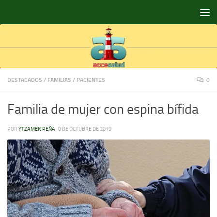
Saltar al contenido
DESTACADOS
/
FAMILIAS
/
PACIENTES
0
Familia de mujer con espina bífida
POR
YTZAMEN PEÑA
·
8 DE OCTUBRE DE 2019