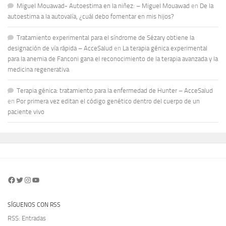
Miguel Mouawad- Autoestima en la niñez: – Miguel Mouawad
en
De la
autoestima a la autovalía, ¿cuál debo fomentar en mis hijos?
Tratamiento experimental para el síndrome de Sézary obtiene la
designación de vía rápida – AcceSalud
en
La terapia génica experimental
para la anemia de Fanconi gana el reconocimiento de la terapia avanzada y la
medicina regenerativa
Terapia génica: tratamiento para la enfermedad de Hunter – AcceSalud
en
Por primera vez editan el código genético dentro del cuerpo de un
paciente vivo
Facebook
Twitter
Instagram
YouTube
SÍGUENOS CON RSS
RSS: Entradas