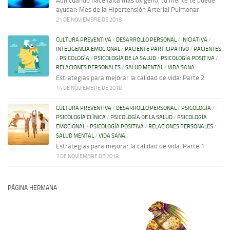
Aun cuando hace falta más oxígeno, tu mente te puede
ayudar: Mes de la Hipertensión Arterial Pulmonar
21 DE NOVIEMBRE DE 2018
CULTURA PREVENTIVA
/
DESARROLLO PERSONAL
/
INICIATIVA
/
INTELIGENCIA EMOCIONAL
/
PACIENTE PARTICIPATIVO
/
PACIENTES
/
PSICOLOGÍA
/
PSICOLOGÍA DE LA SALUD
/
PSICOLOGÍA POSITIVA
/
RELACIONES PERSONALES
/
SALUD MENTAL
/
VIDA SANA
Estrategias para mejorar la calidad de vida: Parte 2
14 DE NOVIEMBRE DE 2018
CULTURA PREVENTIVA
/
DESARROLLO PERSONAL
/
PSICOLOGÍA
/
PSICOLOGÍA CLÍNICA
/
PSICOLOGÍA DE LA SALUD
/
PSICOLOGÍA
EMOCIONAL
/
PSICOLOGÍA POSITIVA
/
RELACIONES PERSONALES
/
SALUD MENTAL
/
VIDA SANA
Estrategias para mejorar la calidad de vida: Parte 1
7 DE NOVIEMBRE DE 2018
PÁGINA HERMANA