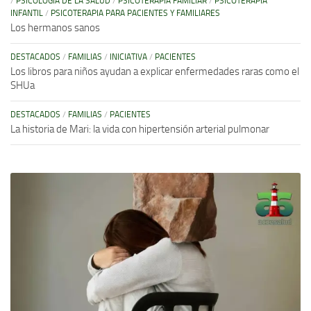
/
PSICOLOGÍA DE LA SALUD
/
PSICOTERAPIA FAMILIAR
/
PSICOTERAPIA
INFANTIL
/
PSICOTERAPIA PARA PACIENTES Y FAMILIARES
Los hermanos sanos
DESTACADOS
/
FAMILIAS
/
INICIATIVA
/
PACIENTES
Los libros para niños ayudan a explicar enfermedades raras como el
SHUa
DESTACADOS
/
FAMILIAS
/
PACIENTES
La historia de Mari: la vida con hipertensión arterial pulmonar