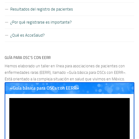
Resultados del registro de pacientes
¿Por qué registrarse es importante?
¿Qué es AcceSalud?
GUÍA PARA OSC’S CON EERR
Hemos elaborado un taller en línea para asociaciones de pacientes con
enfermedades raras (EERR), llamado «Guía básica para OSCs con EERR».
Está orientado a la compleja situación en salud que vivimos en México.
«Guía básica para OSCs con EERR»