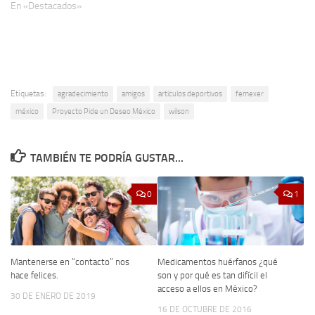
En «Destacados»
Etiquetas:
agradecimiento
amigos
artículos deportivos
femexer
méxico
Proyecto Pide un Deseo México
wilson
TAMBIÉN TE PODRÍA GUSTAR...
0
1
Mantenerse en “contacto” nos
Medicamentos huérfanos ¿qué
hace felices.
son y por qué es tan difícil el
acceso a ellos en México?
30 DE ENERO DE 2019
16 DE OCTUBRE DE 2016