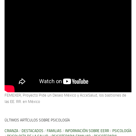
FEMEXER, Proyecto Pide un Deseo México y AcceSalud, los bastiones de
las EE. RR. en México
ÚLTIMOS ARTÍCULOS SOBRE PSICOLOGÍA
CRIANZA
/
DESTACADOS
/
FAMILIAS
/
INFORMACIÓN SOBRE EERR
/
PSICOLOGÍA