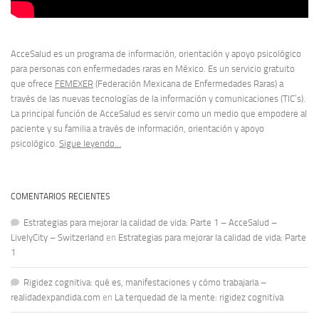
AcceSalud es un programa de información, orientación y apoyo psicológico
para personas con enfermedades raras en México. Es un servicio gratuito
que ofrece
FEMEXER
(Federación Mexicana de Enfermedades Raras) a
través de las nuevas tecnologías de la información y comunicaciones (TIC’s).
La principal función de AcceSalud es servir como un medio que empodere al
paciente y su familia a través de información, orientación y apoyo
psicológico.
Sigue leyendo…
COMENTARIOS RECIENTES
Estrategias para mejorar la calidad de vida: Parte 1 – AcceSalud –
LivelyCity – Switzerland
en
Estrategias para mejorar la calidad de vida: Parte
1
Rigidez cognitiva: qué es, manifestaciones y cómo trabajarla –
realidadexpandida.com
en
La terquedad de la mente: rigidez cognitiva