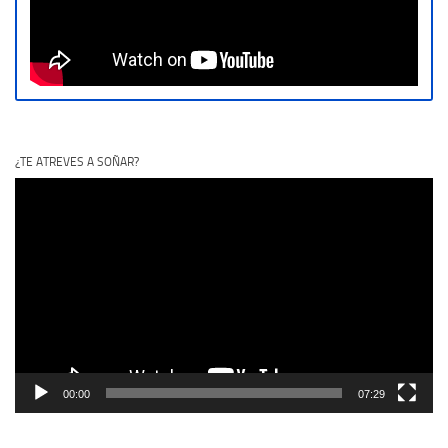
¿TE ATREVES A SOÑAR?
Reproductor
de
vídeo
00:00
07:29