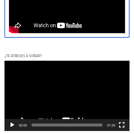
¿TE ATREVES A SOÑAR?
Reproductor
de
vídeo
00:00
07:29