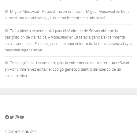
Miguel Mouawad- Autoestima en la niñez: – Miguel Mouawad
en
De la
autoestima a la autovalía, ¿cuál debo fomentar en mis hijos?
Tratamiento experimental para el síndrome de Sézary obtiene la
designación de vía rápida – AcceSalud
en
La terapia génica experimental
para la anemia de Fanconi gana el reconocimiento de la terapia avanzada y la
medicina regenerativa
Terapia génica: tratamiento para la enfermedad de Hunter – AcceSalud
en
Por primera vez editan el código genético dentro del cuerpo de un
paciente vivo
Facebook
Twitter
Instagram
YouTube
SÍGUENOS CON RSS