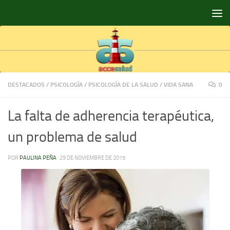
Saltar al contenido
DESTACADOS
/
PSICOLOGÍA
/
PSICOLOGÍA DE LA SALUD
/
VIDA SANA
0
La falta de adherencia terapéutica,
un problema de salud
POR
PAULINA PEÑA
·
29 DE NOVIEMBRE DE 2015