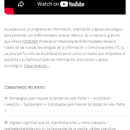
AcceSalud es un programa de información, orientación y apoyo psicológico
para personas con enfermedades raras en México. Es un servicio gratuito
que ofrece
FEMEXER
(Federación Mexicana de Enfermedades Raras) a
través de las nuevas tecnologías de la información y comunicaciones (TIC’s).
La principal función de AcceSalud es servir como un medio que empodere al
paciente y su familia a través de información, orientación y apoyo
psicológico.
Sigue leyendo…
COMENTARIOS RECIENTES
Estrategias para mejorar la calidad de vida: Parte 1 – AcceSalud –
LivelyCity – Switzerland
en
Estrategias para mejorar la calidad de vida: Parte
1
Rigidez cognitiva: qué es, manifestaciones y cómo trabajarla –
realidadexpandida.com
en
La terquedad de la mente: rigidez cognitiva