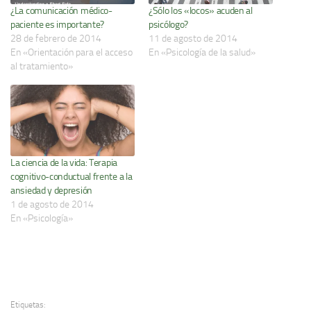
¿La comunicación médico-
¿Sólo los «locos» acuden al
paciente es importante?
psicólogo?
28 de febrero de 2014
11 de agosto de 2014
En «Orientación para el acceso
En «Psicología de la salud»
al tratamiento»
La ciencia de la vida: Terapia
cognitivo-conductual frente a la
ansiedad y depresión
1 de agosto de 2014
En «Psicología»
Etiquetas: