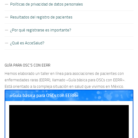
Políticas de privacidad de datos personales
Resultados del registro de pacientes
¿Por qué registrarse es importante?
¿Qué es AcceSalud?
GUÍA PARA OSC’S CON EERR
Hemos elaborado un taller en línea para asociaciones de pacientes con
enfermedades raras (EERR), llamado «Guía básica para OSCs con EERR».
Está orientado a la compleja situación en salud que vivimos en México.
«Guía básica para OSCs con EERR»