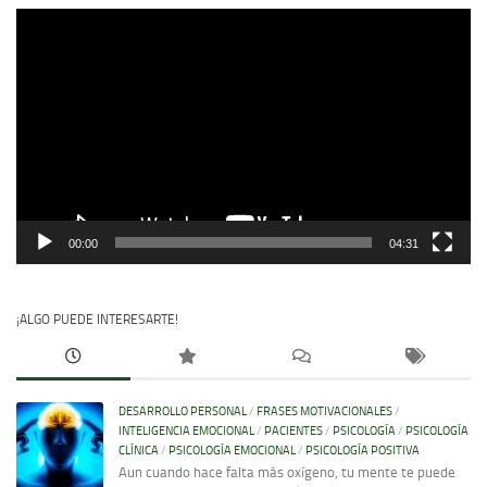
Reproductor
de
vídeo
00:00
04:31
¡ALGO PUEDE INTERESARTE!
DESARROLLO PERSONAL
/
FRASES MOTIVACIONALES
/
INTELIGENCIA EMOCIONAL
/
PACIENTES
/
PSICOLOGÍA
/
PSICOLOGÍA
CLÍNICA
/
PSICOLOGÍA EMOCIONAL
/
PSICOLOGÍA POSITIVA
Aun cuando hace falta más oxígeno, tu mente te puede