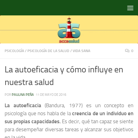
Saltar al contenido
PSICOLOGÍA
/
PSICOLOGÍA DE LA SALUD
/
VIDA SANA
0
La autoeficacia y cómo influye en
nuestra salud
POR
PAULINA PEÑA
·
11 DE MAYO DE 2016
La autoeficacia
(Bandura, 1977) es un concepto en
psicología que nos habla de la
creencia de un individuo en
sus propias capacidades.
Es decir, qué tan capaz se siente
para desempeñar diversas tareas y alcanzar sus objetivos
en la vida.