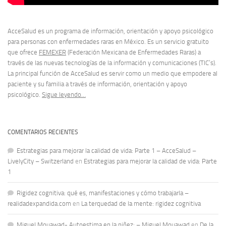
AcceSalud es un programa de información, orientación y apoyo psicológico
para personas con enfermedades raras en México. Es un servicio gratuito
que ofrece
FEMEXER
(Federación Mexicana de Enfermedades Raras) a
través de las nuevas tecnologías de la información y comunicaciones (TIC’s).
La principal función de AcceSalud es servir como un medio que empodere al
paciente y su familia a través de información, orientación y apoyo
psicológico.
Sigue leyendo…
COMENTARIOS RECIENTES
Estrategias para mejorar la calidad de vida: Parte 1 – AcceSalud –
LivelyCity – Switzerland
en
Estrategias para mejorar la calidad de vida: Parte
1
Rigidez cognitiva: qué es, manifestaciones y cómo trabajarla –
realidadexpandida.com
en
La terquedad de la mente: rigidez cognitiva
Miguel Mouawad- Autoestima en la niñez: – Miguel Mouawad
en
De la