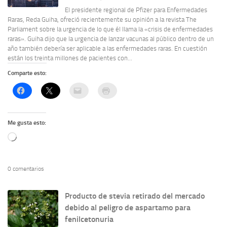
El presidente regional de Pfizer para Enfermedades
Raras, Reda Guiha, ofreció recientemente su opinión a la revista The
Parliament sobre la urgencia de lo que él llama la «crisis de enfermedades
raras». Guiha dijo que la urgencia de lanzar vacunas al público dentro de un
año también debería ser aplicable a las enfermedades raras. En cuestión
están los treinta millones de pacientes con...
Comparte esto:
Me gusta esto:
Cargando...
0 comentarios
Producto de stevia retirado del mercado
debido al peligro de aspartamo para
fenilcetonuria