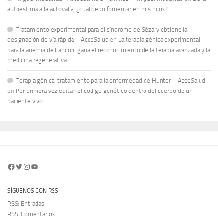
autoestima a la autovalía, ¿cuál debo fomentar en mis hijos?
Tratamiento experimental para el síndrome de Sézary obtiene la
designación de vía rápida – AcceSalud
en
La terapia génica experimental
para la anemia de Fanconi gana el reconocimiento de la terapia avanzada y la
medicina regenerativa
Terapia génica: tratamiento para la enfermedad de Hunter – AcceSalud
en
Por primera vez editan el código genético dentro del cuerpo de un
paciente vivo
Facebook
Twitter
Instagram
YouTube
SÍGUENOS CON RSS
RSS: Entradas
RSS: Comentarios