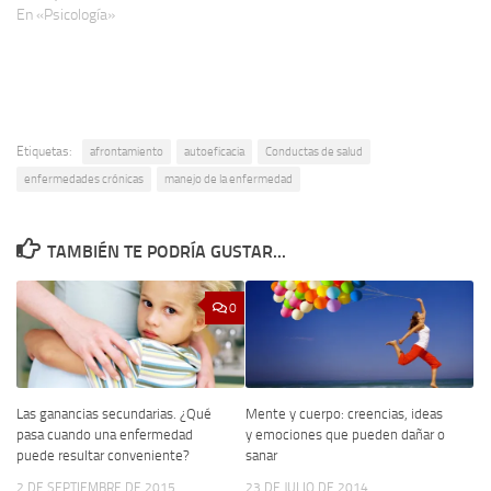
En «Psicología»
Etiquetas:
afrontamiento
autoeficacia
Conductas de salud
enfermedades crónicas
manejo de la enfermedad
TAMBIÉN TE PODRÍA GUSTAR...
0
Mente y cuerpo: creencias, ideas
Las ganancias secundarias. ¿Qué
y emociones que pueden dañar o
pasa cuando una enfermedad
sanar
puede resultar conveniente?
23 DE JULIO DE 2014
2 DE SEPTIEMBRE DE 2015