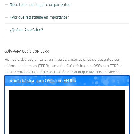
Resultados del registro de pacientes
¿Por qué registrarse es importante?
¿Qué es AcceSalud?
GUÍA PARA OSC’S CON EERR
Hemos elaborado un taller en línea para asociaciones de pacientes con
enfermedades raras (EERR), llamado «Guía básica para OSCs con EERR».
Está orientado a la compleja situación en salud que vivimos en México.
«Guía básica para OSCs con EERR»