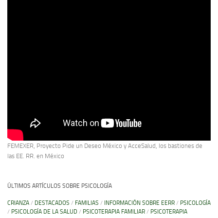
FEMEXER, Proyecto Pide un Deseo México y AcceSalud, los bastiones de
las EE. RR. en México
ÚLTIMOS ARTÍCULOS SOBRE PSICOLOGÍA
CRIANZA
/
DESTACADOS
/
FAMILIAS
/
INFORMACIÓN SOBRE EERR
/
PSICOLOGÍA
/
PSICOLOGÍA DE LA SALUD
/
PSICOTERAPIA FAMILIAR
/
PSICOTERAPIA