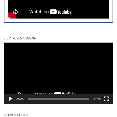
¿TE ATREVES A SOÑAR?
Reproductor
de
vídeo
00:00
07:29
LA OVEJA PELADA