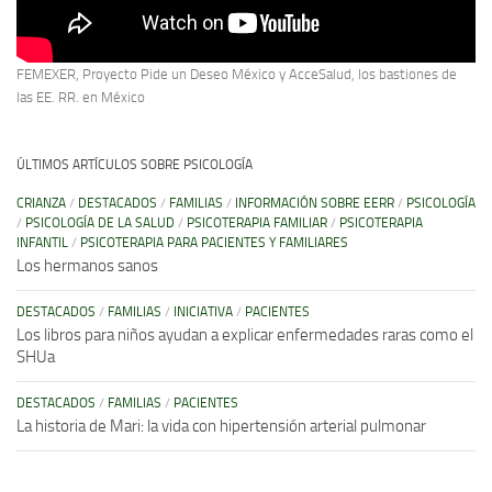
FEMEXER, Proyecto Pide un Deseo México y AcceSalud, los bastiones de
las EE. RR. en México
ÚLTIMOS ARTÍCULOS SOBRE PSICOLOGÍA
CRIANZA
/
DESTACADOS
/
FAMILIAS
/
INFORMACIÓN SOBRE EERR
/
PSICOLOGÍA
/
PSICOLOGÍA DE LA SALUD
/
PSICOTERAPIA FAMILIAR
/
PSICOTERAPIA
INFANTIL
/
PSICOTERAPIA PARA PACIENTES Y FAMILIARES
Los hermanos sanos
DESTACADOS
/
FAMILIAS
/
INICIATIVA
/
PACIENTES
Los libros para niños ayudan a explicar enfermedades raras como el
SHUa
DESTACADOS
/
FAMILIAS
/
PACIENTES
La historia de Mari: la vida con hipertensión arterial pulmonar