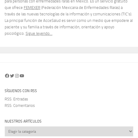
para personas con enfermedades raras en México. Es un servicio gratuito
que ofrece
FEMEXER
(Federación Mexicana de Enfermedades Raras) a
través de las nuevas tecnologías de la información y comunicaciones (TIC’s).
La principal función de AcceSalud es servir como un medio que empodere al
paciente y su familia a través de información, orientación y apoyo
psicológico.
Sigue leyendo…
Facebook
Twitter
Instagram
YouTube
SÍGUENOS CON RSS
RSS: Entradas
RSS: Comentarios
NUESTROS ARTÍCULOS
Nuestros
artículos