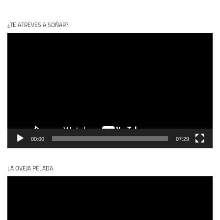
¿TE ATREVES A SOÑAR?
Reproductor
de
vídeo
00:00
07:29
LA OVEJA PELADA
Reproductor
de
vídeo