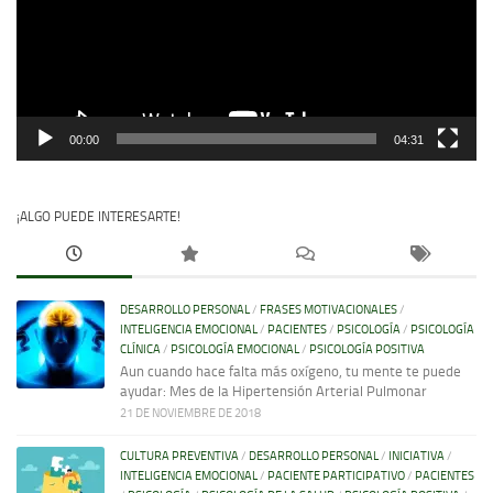
00:00
04:31
¡ALGO PUEDE INTERESARTE!
DESARROLLO PERSONAL
/
FRASES MOTIVACIONALES
/
INTELIGENCIA EMOCIONAL
/
PACIENTES
/
PSICOLOGÍA
/
PSICOLOGÍA
CLÍNICA
/
PSICOLOGÍA EMOCIONAL
/
PSICOLOGÍA POSITIVA
Aun cuando hace falta más oxígeno, tu mente te puede
ayudar: Mes de la Hipertensión Arterial Pulmonar
21 DE NOVIEMBRE DE 2018
CULTURA PREVENTIVA
/
DESARROLLO PERSONAL
/
INICIATIVA
/
INTELIGENCIA EMOCIONAL
/
PACIENTE PARTICIPATIVO
/
PACIENTES