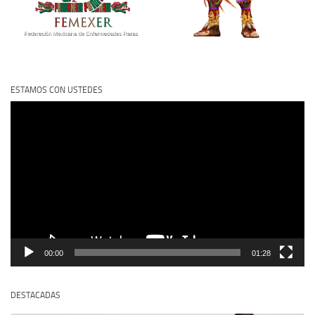
ESTAMOS CON USTEDES
Reproductor
de
vídeo
00:00
01:28
DESTACADAS