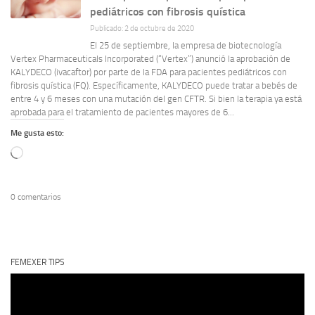
pediátricos con fibrosis quística
Publicado: 2 de octubre de 2020
El 25 de septiembre, la empresa de biotecnología
Vertex Pharmaceuticals Incorporated (“Vertex”) anunció la aprobación de
KALYDECO (ivacaftor) por parte de la FDA para pacientes pediátricos con
fibrosis quística (FQ). Específicamente, KALYDECO puede tratar a bebés de
entre 4 y 6 meses con una mutación del gen CFTR. Si bien la terapia ya está
aprobada para el tratamiento de pacientes mayores de 6...
Me gusta esto:
Cargando...
0 comentarios
FEMEXER TIPS