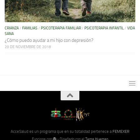
CRIANZA
/
FAMILIAS
/
PSICOTERAPIA FAMILIAR
/
PSICOTERAPIA INFANTIL
/
VIDA
SANA
¿Cómo puedo ayudar a mi hijo con depresión?
20 DE NOVIEMBRE DE 2018
AcceSalud es un programa que en su totalidad pertenece a
FEMEXER
Funciona con
- Diseñado con el
Tema Hueman