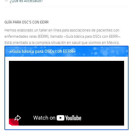
¿Qué es AcceSalud?
GUÍA PARA OSC’S CON EERR
Hemos elaborado un taller en línea para asociaciones de pacientes con
enfermedades raras (EERR), llamado «Guía básica para OSCs con EERR».
Está orientado a la compleja situación en salud que vivimos en México.
«Guía básica para OSCs con EERR»