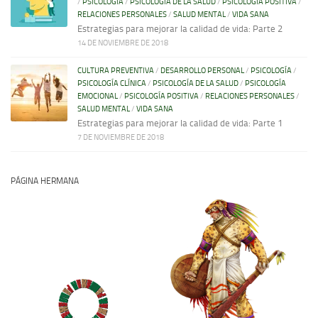
/
PSICOLOGÍA
/
PSICOLOGÍA DE LA SALUD
/
PSICOLOGÍA POSITIVA
/
RELACIONES PERSONALES
/
SALUD MENTAL
/
VIDA SANA
Estrategias para mejorar la calidad de vida: Parte 2
14 DE NOVIEMBRE DE 2018
CULTURA PREVENTIVA
/
DESARROLLO PERSONAL
/
PSICOLOGÍA
/
PSICOLOGÍA CLÍNICA
/
PSICOLOGÍA DE LA SALUD
/
PSICOLOGÍA
EMOCIONAL
/
PSICOLOGÍA POSITIVA
/
RELACIONES PERSONALES
/
SALUD MENTAL
/
VIDA SANA
Estrategias para mejorar la calidad de vida: Parte 1
7 DE NOVIEMBRE DE 2018
PÁGINA HERMANA