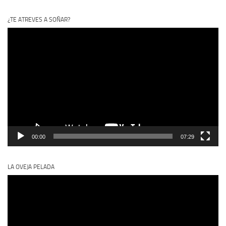
¿TE ATREVES A SOÑAR?
Reproductor
de
vídeo
00:00
07:29
LA OVEJA PELADA
Reproductor
de
vídeo