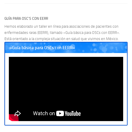
GUÍA PARA OSC’S CON EERR
Hemos elaborado un taller en línea para asociaciones de pacientes con
enfermedades raras (EERR), llamado «Guía básica para OSCs con EERR».
Está orientado a la compleja situación en salud que vivimos en México.
«Guía básica para OSCs con EERR»