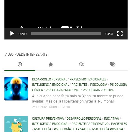
00:00
04:31
¡ALGO PUEDE INTERESARTE!
DESARROLLO PERSONAL
/
FRASES MOTIVACIONALES
/
INTELIGENCIA EMOCIONAL
/
PACIENTES
/
PSICOLOGÍA
/
PSICOLOGÍA
CLÍNICA
/
PSICOLOGÍA EMOCIONAL
/
PSICOLOGÍA POSITIVA
Aun cuando hace falta más oxígeno, tu mente te puede
ayudar: Mes de la Hipertensión Arterial Pulmonar
21 DE NOVIEMBRE DE 2018
CULTURA PREVENTIVA
/
DESARROLLO PERSONAL
/
INICIATIVA
/
INTELIGENCIA EMOCIONAL
/
PACIENTE PARTICIPATIVO
/
PACIENTES
/
PSICOLOGÍA
/
PSICOLOGÍA DE LA SALUD
/
PSICOLOGÍA POSITIVA
/