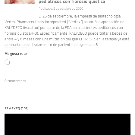
pediátricos con fibrosis quística
Publicado: 2 de octubre de 2020
El 25 de septiembre, la empresa de biotecnología
Vertex Pharmaceuticals Incorporated (“Vertex”) anunció la aprobación de
KALYDECO (ivacaftor) por parte de la FDA para pacientes pediátricos con
fibrosis quística (FQ). Específicamente, KALYDECO puede tratar a bebés de
entre 4 y 6 meses con una mutación del gen CFTR. Si bien la terapia ya está
aprobada para el tratamiento de pacientes mayores de 6...
Me gusta esto:
Cargando...
0 comentarios
FEMEXER TIPS