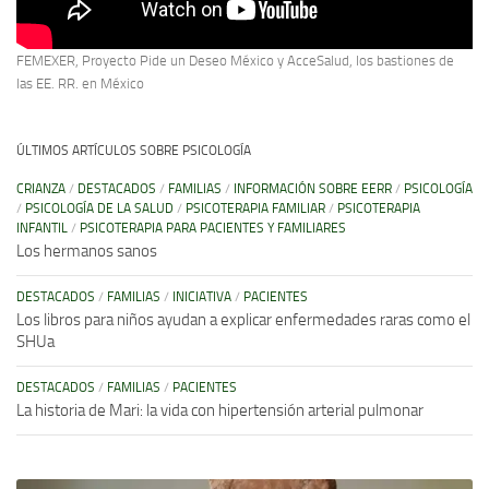
FEMEXER, Proyecto Pide un Deseo México y AcceSalud, los bastiones de
las EE. RR. en México
ÚLTIMOS ARTÍCULOS SOBRE PSICOLOGÍA
CRIANZA
/
DESTACADOS
/
FAMILIAS
/
INFORMACIÓN SOBRE EERR
/
PSICOLOGÍA
/
PSICOLOGÍA DE LA SALUD
/
PSICOTERAPIA FAMILIAR
/
PSICOTERAPIA
INFANTIL
/
PSICOTERAPIA PARA PACIENTES Y FAMILIARES
Los hermanos sanos
DESTACADOS
/
FAMILIAS
/
INICIATIVA
/
PACIENTES
Los libros para niños ayudan a explicar enfermedades raras como el
SHUa
DESTACADOS
/
FAMILIAS
/
PACIENTES
La historia de Mari: la vida con hipertensión arterial pulmonar