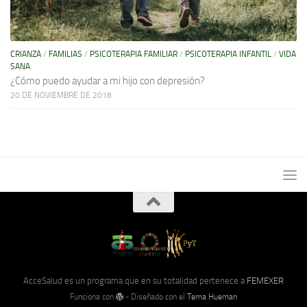
CRIANZA
/
FAMILIAS
/
PSICOTERAPIA FAMILIAR
/
PSICOTERAPIA INFANTIL
/
VIDA
SANA
¿Cómo puedo ayudar a mi hijo con depresión?
20 DE NOVIEMBRE DE 2018
AcceSalud es un programa que en su totalidad pertenece a
FEMEXER
Funciona con
- Diseñado con el
Tema Hueman