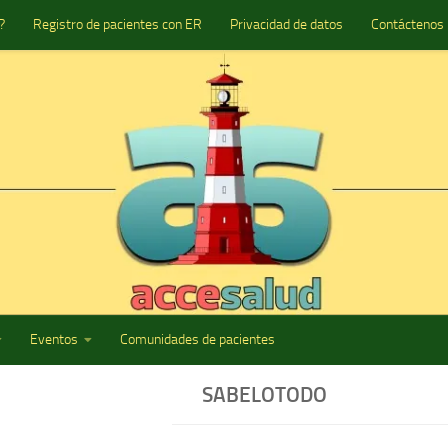
?
Registro de pacientes con ER
Privacidad de datos
Contáctenos
Eventos
Comunidades de pacientes
SABELOTODO