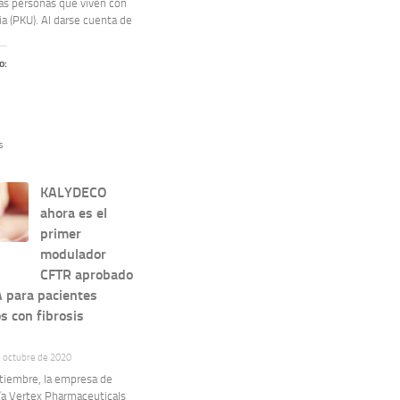
las personas que viven con
ia (PKU). Al darse cuenta de
o:
s
KALYDECO
ahora es el
primer
modulador
CFTR aprobado
A para pacientes
s con fibrosis
e octubre de 2020
ptiembre, la empresa de
ía Vertex Pharmaceuticals