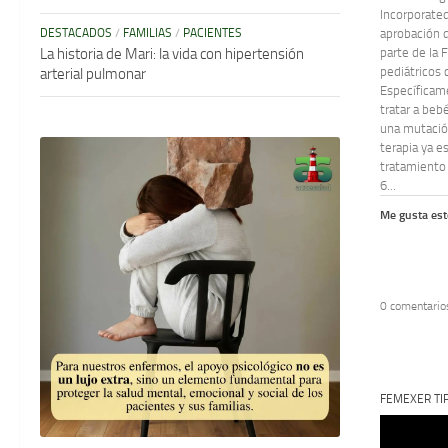
Incorporated
aprobación 
DESTACADOS
/
FAMILIAS
/
PACIENTES
parte de la 
La historia de Mari: la vida con hipertensión
pediátricos c
arterial pulmonar
Específica
tratar a beb
una mutación
terapia ya e
tratamiento
6...
Me gusta est
0 comentario
FEMEXER TI