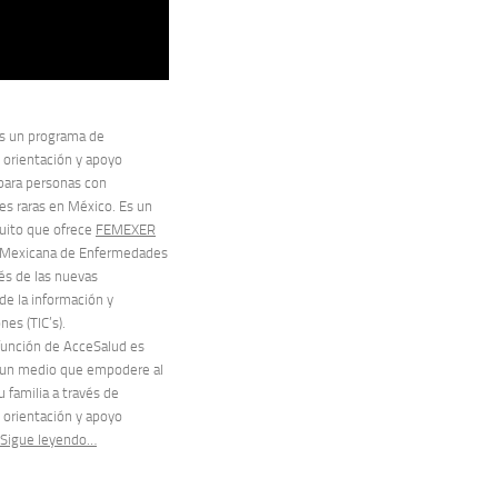
s un programa de
 orientación y apoyo
para personas con
s raras en México. Es un
tuito que ofrece
FEMEXER
 Mexicana de Enfermedades
vés de las nuevas
de la información y
es (TIC’s).
 función de AcceSalud es
 un medio que empodere al
u familia a través de
 orientación y apoyo
Sigue leyendo…