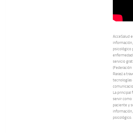
AcceSalud e
información,
psicológico 
enfermedade
servicio gra
(Federación
Raras) a tra
tecnologías 
comunicacion
La principal
servir como
paciente y s
información,
psicológico.