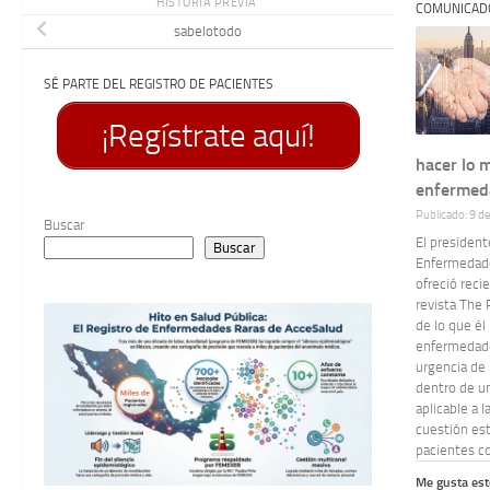
HISTORIA PREVIA
COMUNICAD
sabelotodo
SÉ PARTE DEL REGISTRO DE PACIENTES
¡Regístrate aquí!
hacer lo 
enfermed
Publicado: 9 d
Buscar
El president
Buscar
Enfermedade
ofreció reci
revista The 
de lo que él 
enfermedades
urgencia de 
dentro de u
aplicable a 
cuestión est
pacientes co
Me gusta est