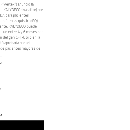
 (“Vertex”) anunció la
de KALYDECO (ivacaftor) por
FDA para pacientes
on fibrosis quística (FQ).
mente, KALYDECO puede
és de entre 4 y 6 meses con
 del gen CFTR. Si bien la
stá aprobada para el
 de pacientes mayores de
o:
s
PS