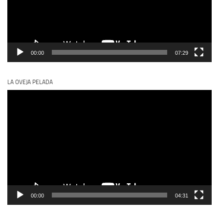
00:00
07:29
LA OVEJA PELADA
Reproductor
de
vídeo
00:00
04:31