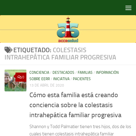
Saltar al contenido
ETIQUETADO:
COLESTASIS
INTRAHEPÁTICA FAMILIAR PROGRESIVA
CONCIENCIA
/
DESTACADOS
/
FAMILIAS
/
INFORMACIÓN
0
SOBRE EERR
/
INICIATIVA
/
PACIENTES
13 DE ABRIL DE 2020
Cómo esta familia está creando
conciencia sobre la colestasis
intrahepática familiar progresiva
Shannon y Todd Palmatier tienen tres hijos, dos de los
cuales tienen colestasis intrahepática familiar