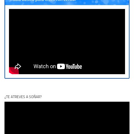
¿TE ATREVES A SOÑAR?
Reproductor
de
vídeo