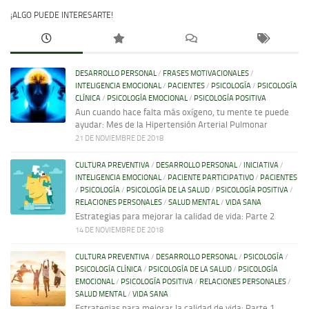
¡ALGO PUEDE INTERESARTE!
DESARROLLO PERSONAL
/
FRASES MOTIVACIONALES
/
INTELIGENCIA EMOCIONAL
/
PACIENTES
/
PSICOLOGÍA
/
PSICOLOGÍA
CLÍNICA
/
PSICOLOGÍA EMOCIONAL
/
PSICOLOGÍA POSITIVA
Aun cuando hace falta más oxígeno, tu mente te puede
ayudar: Mes de la Hipertensión Arterial Pulmonar
21 DE NOVIEMBRE DE 2018
CULTURA PREVENTIVA
/
DESARROLLO PERSONAL
/
INICIATIVA
/
INTELIGENCIA EMOCIONAL
/
PACIENTE PARTICIPATIVO
/
PACIENTES
/
PSICOLOGÍA
/
PSICOLOGÍA DE LA SALUD
/
PSICOLOGÍA POSITIVA
/
RELACIONES PERSONALES
/
SALUD MENTAL
/
VIDA SANA
Estrategias para mejorar la calidad de vida: Parte 2
14 DE NOVIEMBRE DE 2018
CULTURA PREVENTIVA
/
DESARROLLO PERSONAL
/
PSICOLOGÍA
/
PSICOLOGÍA CLÍNICA
/
PSICOLOGÍA DE LA SALUD
/
PSICOLOGÍA
EMOCIONAL
/
PSICOLOGÍA POSITIVA
/
RELACIONES PERSONALES
/
SALUD MENTAL
/
VIDA SANA
Estrategias para mejorar la calidad de vida: Parte 1