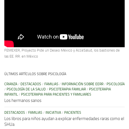
FEMEXER, Proyecto Pide un Deseo México y AcceSalud, los bastiones de
las EE. RR. en México
ÚLTIMOS ARTÍCULOS SOBRE PSICOLOGÍA
CRIANZA
/
DESTACADOS
/
FAMILIAS
/
INFORMACIÓN SOBRE EERR
/
PSICOLOGÍA
/
PSICOLOGÍA DE LA SALUD
/
PSICOTERAPIA FAMILIAR
/
PSICOTERAPIA
INFANTIL
/
PSICOTERAPIA PARA PACIENTES Y FAMILIARES
Los hermanos sanos
DESTACADOS
/
FAMILIAS
/
INICIATIVA
/
PACIENTES
Los libros para niños ayudan a explicar enfermedades raras como el
SHUa