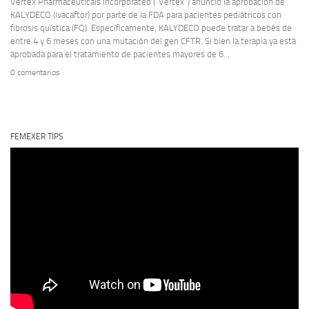
Vertex Pharmaceuticals Incorporated (“Vertex”) anunció la aprobación de
KALYDECO (ivacaftor) por parte de la FDA para pacientes pediátricos con
fibrosis quística (FQ). Específicamente, KALYDECO puede tratar a bebés de
entre 4 y 6 meses con una mutación del gen CFTR. Si bien la terapia ya está
aprobada para el tratamiento de pacientes mayores de 6...
0 comentarios
FEMEXER TIPS