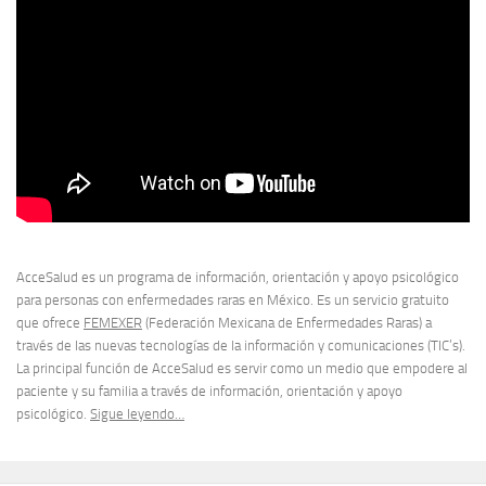
AcceSalud es un programa de información, orientación y apoyo psicológico
para personas con enfermedades raras en México. Es un servicio gratuito
que ofrece
FEMEXER
(Federación Mexicana de Enfermedades Raras) a
través de las nuevas tecnologías de la información y comunicaciones (TIC’s).
La principal función de AcceSalud es servir como un medio que empodere al
paciente y su familia a través de información, orientación y apoyo
psicológico.
Sigue leyendo…