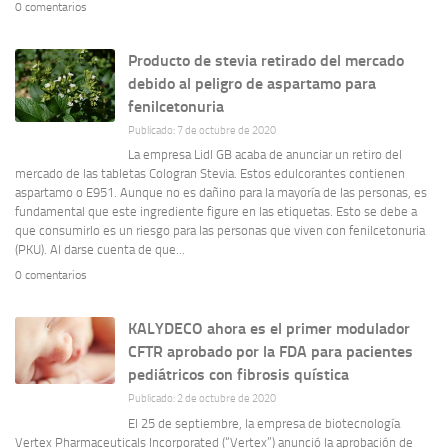
0 comentarios
Producto de stevia retirado del mercado
debido al peligro de aspartamo para
fenilcetonuria
Publicado: 7 de octubre de 2020
La empresa Lidl GB acaba de anunciar un retiro del
mercado de las tabletas Cologran Stevia. Estos edulcorantes contienen
aspartamo o E951. Aunque no es dañino para la mayoría de las personas, es
fundamental que este ingrediente figure en las etiquetas. Esto se debe a
que consumirlo es un riesgo para las personas que viven con fenilcetonuria
(PKU). Al darse cuenta de que...
0 comentarios
KALYDECO ahora es el primer modulador
CFTR aprobado por la FDA para pacientes
pediátricos con fibrosis quística
Publicado: 2 de octubre de 2020
El 25 de septiembre, la empresa de biotecnología
Vertex Pharmaceuticals Incorporated (“Vertex”) anunció la aprobación de