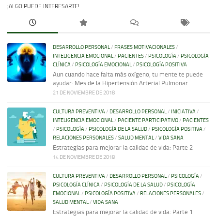
¡ALGO PUEDE INTERESARTE!
DESARROLLO PERSONAL
/
FRASES MOTIVACIONALES
/
INTELIGENCIA EMOCIONAL
/
PACIENTES
/
PSICOLOGÍA
/
PSICOLOGÍA
CLÍNICA
/
PSICOLOGÍA EMOCIONAL
/
PSICOLOGÍA POSITIVA
Aun cuando hace falta más oxígeno, tu mente te puede
ayudar: Mes de la Hipertensión Arterial Pulmonar
21 DE NOVIEMBRE DE 2018
CULTURA PREVENTIVA
/
DESARROLLO PERSONAL
/
INICIATIVA
/
INTELIGENCIA EMOCIONAL
/
PACIENTE PARTICIPATIVO
/
PACIENTES
/
PSICOLOGÍA
/
PSICOLOGÍA DE LA SALUD
/
PSICOLOGÍA POSITIVA
/
RELACIONES PERSONALES
/
SALUD MENTAL
/
VIDA SANA
Estrategias para mejorar la calidad de vida: Parte 2
14 DE NOVIEMBRE DE 2018
CULTURA PREVENTIVA
/
DESARROLLO PERSONAL
/
PSICOLOGÍA
/
PSICOLOGÍA CLÍNICA
/
PSICOLOGÍA DE LA SALUD
/
PSICOLOGÍA
EMOCIONAL
/
PSICOLOGÍA POSITIVA
/
RELACIONES PERSONALES
/
SALUD MENTAL
/
VIDA SANA
Estrategias para mejorar la calidad de vida: Parte 1