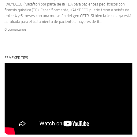
KALYDECO (ivacaftor) por parte de la FDA para pacientes pediátricos con
fibrosis quística (FQ). Específicamente, KALYDECO puede tratar a bebés de
entre 4 y 6 meses con una mutación del gen CFTR. Si bien la terapia ya está
aprobada para el tratamiento de pacientes mayores de 6...
0 comentarios
FEMEXER TIPS