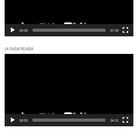
00:00
07:29
LA OVEJA PELADA
Reproductor
de
vídeo
00:00
04:31