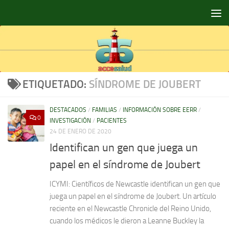
Saltar al contenido
ETIQUETADO:
SÍNDROME DE JOUBERT
DESTACADOS
/
FAMILIAS
/
INFORMACIÓN SOBRE EERR
/
0
INVESTIGACIÓN
/
PACIENTES
24 DE ENERO DE 2020
Identifican un gen que juega un
papel en el síndrome de Joubert
ICYMI: Científicos de Newcastle identifican un gen que
juega un papel en el síndrome de Joubert. Un artículo
reciente en el Newcastle Chronicle del Reino Unido,
cuando los médicos le dieron a Leanne Buckley la