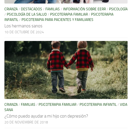
CRIANZA
/
DESTACADOS
/
FAMILIAS
/
INFORMACIÓN SOBRE EERR
/
PSICOLOGÍA
/
PSICOLOGÍA DE LA SALUD
/
PSICOTERAPIA FAMILIAR
/
PSICOTERAPIA
INFANTIL
/
PSICOTERAPIA PARA PACIENTES Y FAMILIARES
Los hermanos sanos
10 DE OCTUBRE DE 2024
CRIANZA
/
FAMILIAS
/
PSICOTERAPIA FAMILIAR
/
PSICOTERAPIA INFANTIL
/
VIDA
SANA
¿Cómo puedo ayudar a mi hijo con depresión?
20 DE NOVIEMBRE DE 2018