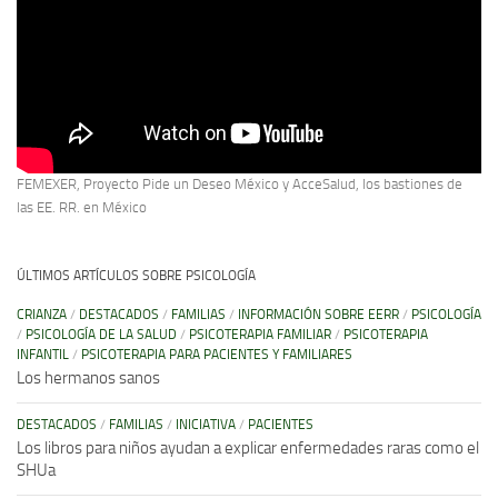
FEMEXER, Proyecto Pide un Deseo México y AcceSalud, los bastiones de
las EE. RR. en México
ÚLTIMOS ARTÍCULOS SOBRE PSICOLOGÍA
CRIANZA
/
DESTACADOS
/
FAMILIAS
/
INFORMACIÓN SOBRE EERR
/
PSICOLOGÍA
/
PSICOLOGÍA DE LA SALUD
/
PSICOTERAPIA FAMILIAR
/
PSICOTERAPIA
INFANTIL
/
PSICOTERAPIA PARA PACIENTES Y FAMILIARES
Los hermanos sanos
DESTACADOS
/
FAMILIAS
/
INICIATIVA
/
PACIENTES
Los libros para niños ayudan a explicar enfermedades raras como el
SHUa