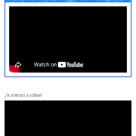
¿TE ATREVES A SOÑAR?
Reproductor
de
vídeo