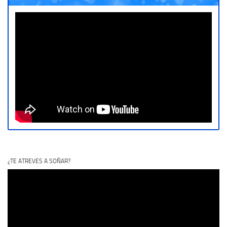
¿TE ATREVES A SOÑAR?
Reproductor
de
vídeo