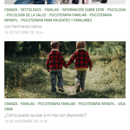
CRIANZA
/
DESTACADOS
/
FAMILIAS
/
INFORMACIÓN SOBRE EERR
/
PSICOLOGÍA
/
PSICOLOGÍA DE LA SALUD
/
PSICOTERAPIA FAMILIAR
/
PSICOTERAPIA
INFANTIL
/
PSICOTERAPIA PARA PACIENTES Y FAMILIARES
Los hermanos sanos
10 DE OCTUBRE DE 2024
CRIANZA
/
FAMILIAS
/
PSICOTERAPIA FAMILIAR
/
PSICOTERAPIA INFANTIL
/
VIDA
SANA
¿Cómo puedo ayudar a mi hijo con depresión?
20 DE NOVIEMBRE DE 2018