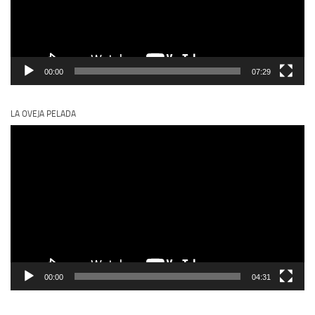
00:00
07:29
LA OVEJA PELADA
Reproductor
de
vídeo
00:00
04:31