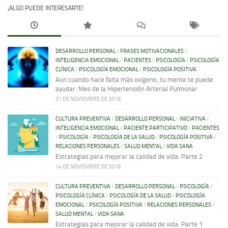
¡ALGO PUEDE INTERESARTE!
DESARROLLO PERSONAL
/
FRASES MOTIVACIONALES
/
INTELIGENCIA EMOCIONAL
/
PACIENTES
/
PSICOLOGÍA
/
PSICOLOGÍA
CLÍNICA
/
PSICOLOGÍA EMOCIONAL
/
PSICOLOGÍA POSITIVA
Aun cuando hace falta más oxígeno, tu mente te puede
ayudar: Mes de la Hipertensión Arterial Pulmonar
21 DE NOVIEMBRE DE 2018
CULTURA PREVENTIVA
/
DESARROLLO PERSONAL
/
INICIATIVA
/
INTELIGENCIA EMOCIONAL
/
PACIENTE PARTICIPATIVO
/
PACIENTES
/
PSICOLOGÍA
/
PSICOLOGÍA DE LA SALUD
/
PSICOLOGÍA POSITIVA
/
RELACIONES PERSONALES
/
SALUD MENTAL
/
VIDA SANA
Estrategias para mejorar la calidad de vida: Parte 2
14 DE NOVIEMBRE DE 2018
CULTURA PREVENTIVA
/
DESARROLLO PERSONAL
/
PSICOLOGÍA
/
PSICOLOGÍA CLÍNICA
/
PSICOLOGÍA DE LA SALUD
/
PSICOLOGÍA
EMOCIONAL
/
PSICOLOGÍA POSITIVA
/
RELACIONES PERSONALES
/
SALUD MENTAL
/
VIDA SANA
Estrategias para mejorar la calidad de vida: Parte 1