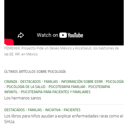
FEMEXER, Proyecto Pide un Deseo México y AcceSalud, los bastiones de
las EE. RR. en México
ÚLTIMOS ARTÍCULOS SOBRE PSICOLOGÍA
CRIANZA
/
DESTACADOS
/
FAMILIAS
/
INFORMACIÓN SOBRE EERR
/
PSICOLOGÍA
/
PSICOLOGÍA DE LA SALUD
/
PSICOTERAPIA FAMILIAR
/
PSICOTERAPIA
INFANTIL
/
PSICOTERAPIA PARA PACIENTES Y FAMILIARES
Los hermanos sanos
DESTACADOS
/
FAMILIAS
/
INICIATIVA
/
PACIENTES
Los libros para niños ayudan a explicar enfermedades raras como el
SHUa