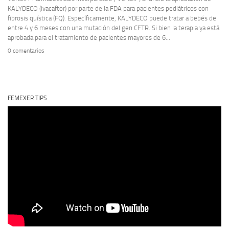
KALYDECO (ivacaftor) por parte de la FDA para pacientes pediátricos con
fibrosis quística (FQ). Específicamente, KALYDECO puede tratar a bebés de
entre 4 y 6 meses con una mutación del gen CFTR. Si bien la terapia ya está
aprobada para el tratamiento de pacientes mayores de 6...
0 comentarios
FEMEXER TIPS