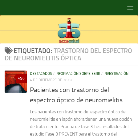
Saltar al contenido
ETIQUETADO:
TRASTORNO DEL ESPECTRO
DE NEUROMIELITIS ÓPTICA
DESTACADOS
/
INFORMACIÓN SOBRE EERR
/
INVESTIGACIÓN
0
4 DE DICIEMBRE DE 2019
Pacientes con trastorno del
espectro óptico de neuromielitis
Los pacientes con trastorno del espectro óptico de
neuromielitis en Japón ahora tienen una nueva opción
de tratamiento. Prueba de fase 3 Los resultados del
estudio Fase 3 PREVENT para el trastorno del