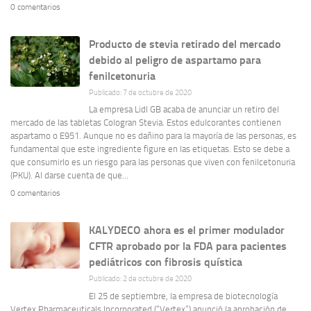
0 comentarios
Producto de stevia retirado del mercado
debido al peligro de aspartamo para
fenilcetonuria
Publicado: 7 de octubre de 2020
La empresa Lidl GB acaba de anunciar un retiro del
mercado de las tabletas Cologran Stevia. Estos edulcorantes contienen
aspartamo o E951. Aunque no es dañino para la mayoría de las personas, es
fundamental que este ingrediente figure en las etiquetas. Esto se debe a
que consumirlo es un riesgo para las personas que viven con fenilcetonuria
(PKU). Al darse cuenta de que...
0 comentarios
KALYDECO ahora es el primer modulador
CFTR aprobado por la FDA para pacientes
pediátricos con fibrosis quística
Publicado: 2 de octubre de 2020
El 25 de septiembre, la empresa de biotecnología
Vertex Pharmaceuticals Incorporated (“Vertex”) anunció la aprobación de