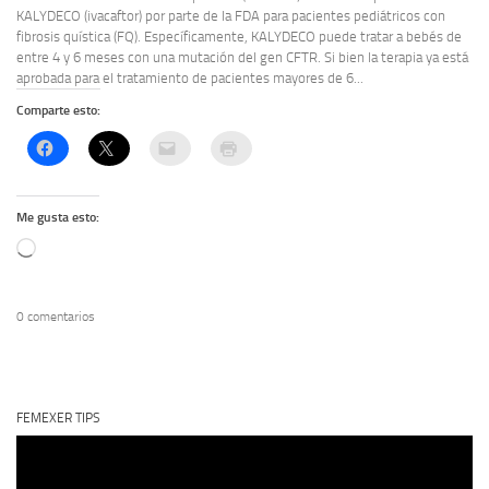
KALYDECO (ivacaftor) por parte de la FDA para pacientes pediátricos con
fibrosis quística (FQ). Específicamente, KALYDECO puede tratar a bebés de
entre 4 y 6 meses con una mutación del gen CFTR. Si bien la terapia ya está
aprobada para el tratamiento de pacientes mayores de 6...
Comparte esto:
Me gusta esto:
Cargando...
0 comentarios
FEMEXER TIPS