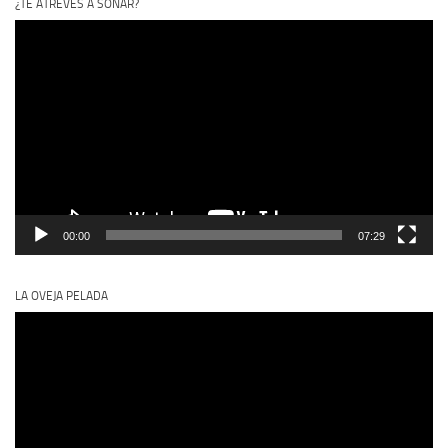
¿TE ATREVES A SOÑAR?
Reproductor
de
vídeo
00:00
07:29
LA OVEJA PELADA
Reproductor
de
vídeo