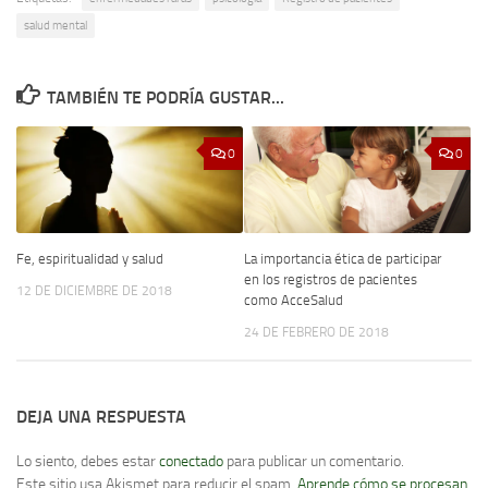
salud mental
TAMBIÉN TE PODRÍA GUSTAR...
0
0
Fe, espiritualidad y salud
La importancia ética de participar
en los registros de pacientes
12 DE DICIEMBRE DE 2018
como AcceSalud
24 DE FEBRERO DE 2018
DEJA UNA RESPUESTA
Lo siento, debes estar
conectado
para publicar un comentario.
Este sitio usa Akismet para reducir el spam.
Aprende cómo se procesan