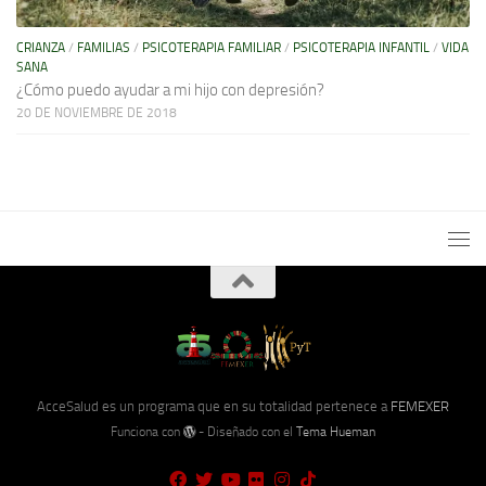
CRIANZA
/
FAMILIAS
/
PSICOTERAPIA FAMILIAR
/
PSICOTERAPIA INFANTIL
/
VIDA
SANA
¿Cómo puedo ayudar a mi hijo con depresión?
20 DE NOVIEMBRE DE 2018
AcceSalud es un programa que en su totalidad pertenece a
FEMEXER
Funciona con
- Diseñado con el
Tema Hueman