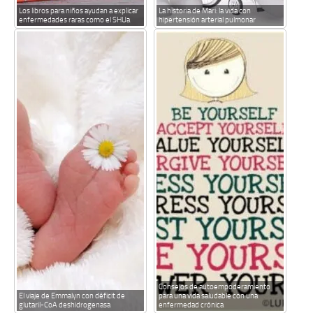
Los libros para niños ayudan a explicar
La historia de Mari: la vida con
enfermedades raras como el SHUa
hipertensión arterial pulmonar
Consejos de autoempoderamiento
El viaje de Emmalyn con déficit de
para una vida saludable con una
glutaril-CoA deshidrogenasa
enfermedad crónica