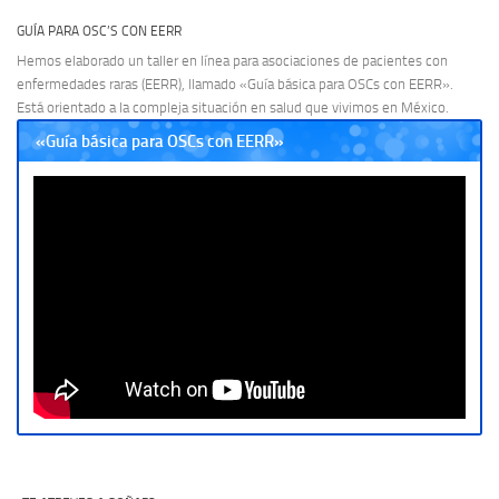
GUÍA PARA OSC’S CON EERR
Hemos elaborado un taller en línea para asociaciones de pacientes con
enfermedades raras (EERR), llamado «Guía básica para OSCs con EERR».
Está orientado a la compleja situación en salud que vivimos en México.
«Guía básica para OSCs con EERR»