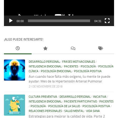
00:00
04:31
¡ALGO PUEDE INTERESARTE!
DESARROLLO PERSONAL
/
FRASES MOTIVACIONALES
/
INTELIGENCIA EMOCIONAL
/
PACIENTES
/
PSICOLOGÍA
/
PSICOLOGÍA
CLÍNICA
/
PSICOLOGÍA EMOCIONAL
/
PSICOLOGÍA POSITIVA
Aun cuando hace falta más oxígeno, tu mente te puede
ayudar: Mes de la Hipertensión Arterial Pulmonar
21 DE NOVIEMBRE DE 2018
CULTURA PREVENTIVA
/
DESARROLLO PERSONAL
/
INICIATIVA
/
INTELIGENCIA EMOCIONAL
/
PACIENTE PARTICIPATIVO
/
PACIENTES
/
PSICOLOGÍA
/
PSICOLOGÍA DE LA SALUD
/
PSICOLOGÍA POSITIVA
/
RELACIONES PERSONALES
/
SALUD MENTAL
/
VIDA SANA
Estrategias para mejorar la calidad de vida: Parte 2