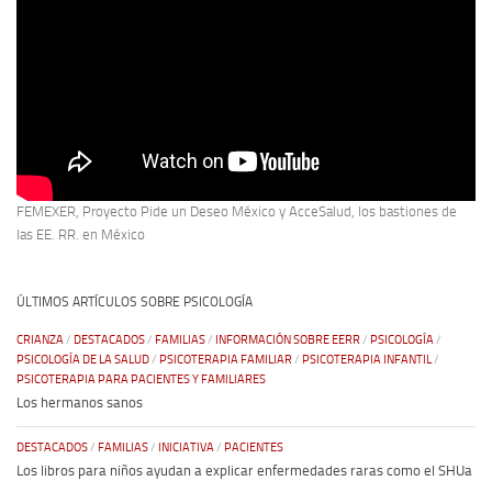
FEMEXER, Proyecto Pide un Deseo México y AcceSalud, los bastiones de
las EE. RR. en México
ÚLTIMOS ARTÍCULOS SOBRE PSICOLOGÍA
CRIANZA
/
DESTACADOS
/
FAMILIAS
/
INFORMACIÓN SOBRE EERR
/
PSICOLOGÍA
/
PSICOLOGÍA DE LA SALUD
/
PSICOTERAPIA FAMILIAR
/
PSICOTERAPIA INFANTIL
/
PSICOTERAPIA PARA PACIENTES Y FAMILIARES
Los hermanos sanos
DESTACADOS
/
FAMILIAS
/
INICIATIVA
/
PACIENTES
Los libros para niños ayudan a explicar enfermedades raras como el SHUa