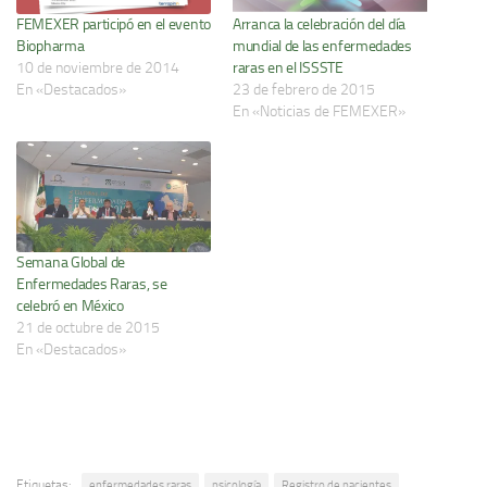
Arranca la celebración del día
FEMEXER participó en el evento
mundial de las enfermedades
Biopharma
raras en el ISSSTE
10 de noviembre de 2014
23 de febrero de 2015
En «Destacados»
En «Noticias de FEMEXER»
Semana Global de
Enfermedades Raras, se
celebró en México
21 de octubre de 2015
En «Destacados»
Etiquetas:
enfermedades raras
psicología
Registro de pacientes