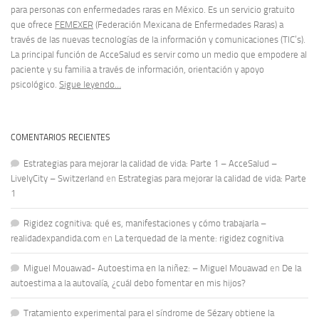
para personas con enfermedades raras en México. Es un servicio gratuito
que ofrece
FEMEXER
(Federación Mexicana de Enfermedades Raras) a
través de las nuevas tecnologías de la información y comunicaciones (TIC’s).
La principal función de AcceSalud es servir como un medio que empodere al
paciente y su familia a través de información, orientación y apoyo
psicológico.
Sigue leyendo…
COMENTARIOS RECIENTES
Estrategias para mejorar la calidad de vida: Parte 1 – AcceSalud –
LivelyCity – Switzerland
en
Estrategias para mejorar la calidad de vida: Parte
1
Rigidez cognitiva: qué es, manifestaciones y cómo trabajarla –
realidadexpandida.com
en
La terquedad de la mente: rigidez cognitiva
Miguel Mouawad- Autoestima en la niñez: – Miguel Mouawad
en
De la
autoestima a la autovalía, ¿cuál debo fomentar en mis hijos?
Tratamiento experimental para el síndrome de Sézary obtiene la