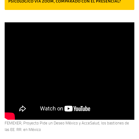
FEMEXER, Proyecto Pide un Deseo México y AcceSalud, los bastiones de
las EE. RR. en México