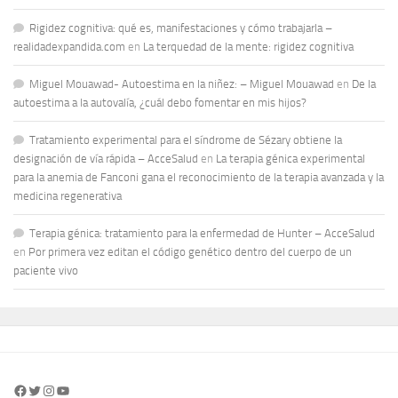
Rigidez cognitiva: qué es, manifestaciones y cómo trabajarla –
realidadexpandida.com
en
La terquedad de la mente: rigidez cognitiva
Miguel Mouawad- Autoestima en la niñez: – Miguel Mouawad
en
De la
autoestima a la autovalía, ¿cuál debo fomentar en mis hijos?
Tratamiento experimental para el síndrome de Sézary obtiene la
designación de vía rápida – AcceSalud
en
La terapia génica experimental
para la anemia de Fanconi gana el reconocimiento de la terapia avanzada y la
medicina regenerativa
Terapia génica: tratamiento para la enfermedad de Hunter – AcceSalud
en
Por primera vez editan el código genético dentro del cuerpo de un
paciente vivo
Facebook
Twitter
Instagram
YouTube