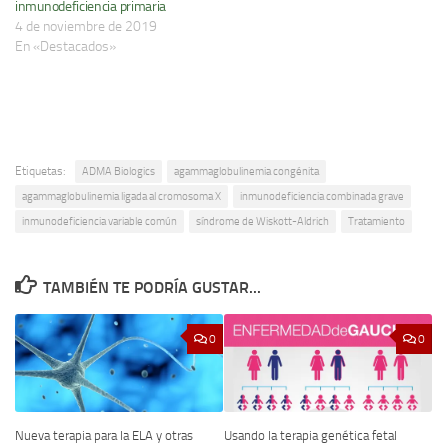
inmunodeficiencia primaria
4 de noviembre de 2019
En «Destacados»
Etiquetas:
ADMA Biologics
agammaglobulinemia congénita
agammaglobulinemia ligada al cromosoma X
inmunodeficiencia combinada grave
inmunodeficiencia variable común
síndrome de Wiskott-Aldrich
Tratamiento
TAMBIÉN TE PODRÍA GUSTAR...
0
0
Nueva terapia para la ELA y otras
Usando la terapia genética fetal