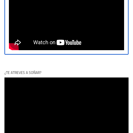
¿TE ATREVES A SOÑAR?
Reproductor
de
vídeo