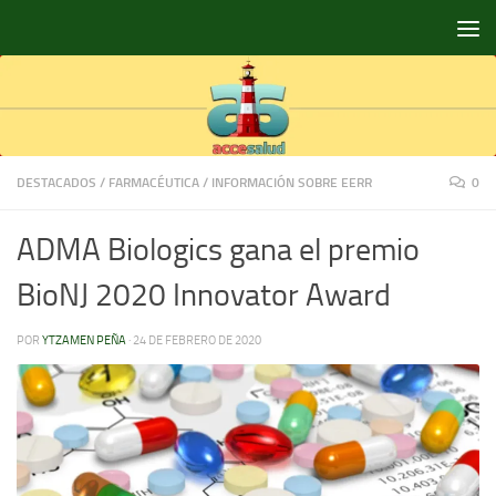
Saltar al contenido
DESTACADOS
/
FARMACÉUTICA
/
INFORMACIÓN SOBRE EERR
0
ADMA Biologics gana el premio
BioNJ 2020 Innovator Award
POR
YTZAMEN PEÑA
·
24 DE FEBRERO DE 2020