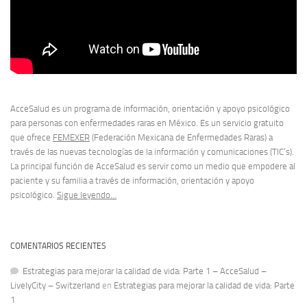
AcceSalud es un programa de información, orientación y apoyo psicológico
para personas con enfermedades raras en México. Es un servicio gratuito
que ofrece
FEMEXER
(Federación Mexicana de Enfermedades Raras) a
través de las nuevas tecnologías de la información y comunicaciones (TIC’s).
La principal función de AcceSalud es servir como un medio que empodere al
paciente y su familia a través de información, orientación y apoyo
psicológico.
Sigue leyendo…
COMENTARIOS RECIENTES
Estrategias para mejorar la calidad de vida: Parte 1 – AcceSalud –
LivelyCity – Switzerland
en
Estrategias para mejorar la calidad de vida: Parte
1