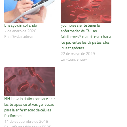
Ensayo clínico fallido
¿Cómo se siente tener la
7 de enero de 2020
enfermedad de Células
En «Destacados»
falciformes?: cuando escuchar a
los pacientes les da pistas a los
investigadores
22 de mayo de 2019
En «Conciencia»
NIH lanza iniciativa para acelerar
las terapias curativas genéticas
para la enfermedad de células
falciformes
14 de septiembre de 2018