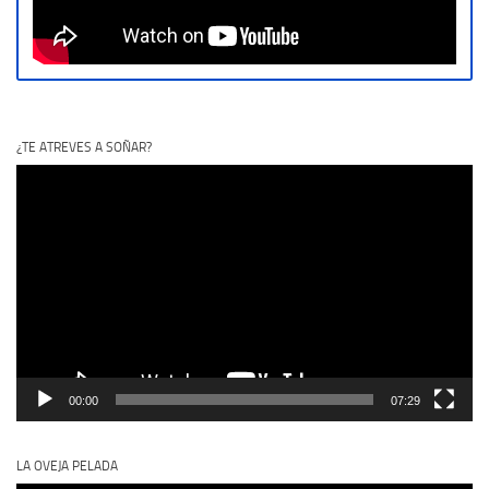
¿TE ATREVES A SOÑAR?
Reproductor
de
vídeo
00:00
07:29
LA OVEJA PELADA