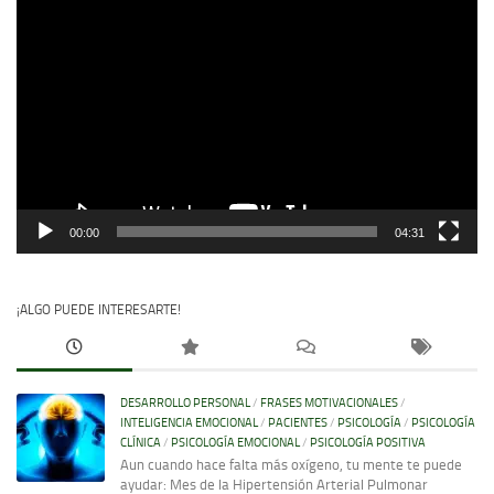
Reproductor
de
vídeo
00:00
04:31
¡ALGO PUEDE INTERESARTE!
DESARROLLO PERSONAL
/
FRASES MOTIVACIONALES
/
INTELIGENCIA EMOCIONAL
/
PACIENTES
/
PSICOLOGÍA
/
PSICOLOGÍA
CLÍNICA
/
PSICOLOGÍA EMOCIONAL
/
PSICOLOGÍA POSITIVA
Aun cuando hace falta más oxígeno, tu mente te puede
ayudar: Mes de la Hipertensión Arterial Pulmonar