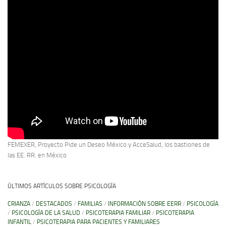
FEMEXER, Proyecto Pide un Deseo México y AcceSalud, los bastiones de
las EE. RR. en México
ÚLTIMOS ARTÍCULOS SOBRE PSICOLOGÍA
CRIANZA
/
DESTACADOS
/
FAMILIAS
/
INFORMACIÓN SOBRE EERR
/
PSICOLOGÍA
/
PSICOLOGÍA DE LA SALUD
/
PSICOTERAPIA FAMILIAR
/
PSICOTERAPIA
INFANTIL
/
PSICOTERAPIA PARA PACIENTES Y FAMILIARES