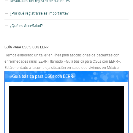
Resultados del registro de pacientes
¿Por qué registrarse es importante?
¿Qué es AcceSalud?
GUÍA PARA OSC’S CON EERR
Hemos elaborado un taller en línea para asociaciones de pacientes con
enfermedades raras (EERR), llamado «Guía básica para OSCs con EERR».
Está orientado a la compleja situación en salud que vivimos en México.
«Guía básica para OSCs con EERR»