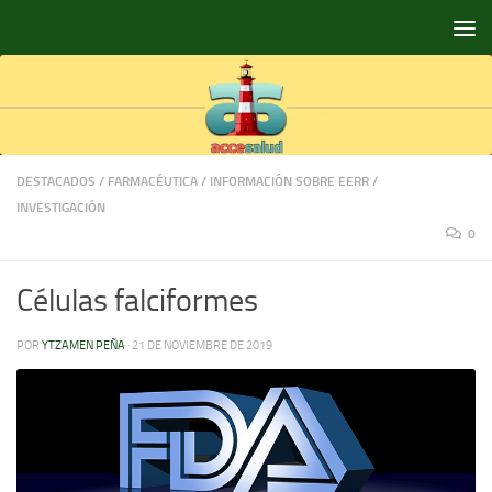
Saltar al contenido
DESTACADOS
/
FARMACÉUTICA
/
INFORMACIÓN SOBRE EERR
/
INVESTIGACIÓN
0
Células falciformes
POR
YTZAMEN PEÑA
·
21 DE NOVIEMBRE DE 2019