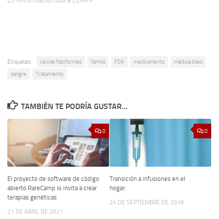
En «Información sobre EERR»
Etiquetas:
células falciformes
familia
FDA
medicamento
médula ósea
sangre
Tratamiento
TAMBIÉN TE PODRÍA GUSTAR...
0
0
El proyecto de software de código
Transición a infusiones en el
abierto RareCamp lo invita a crear
hogar:
terapias genéticas
24 DE SEPTIEMBRE DE 2019
21 DE ABRIL DE 2021