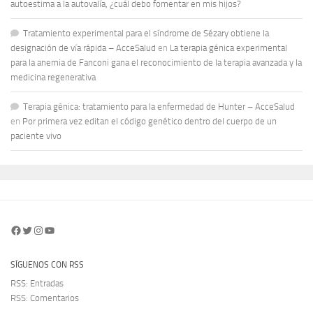
autoestima a la autovalía, ¿cuál debo fomentar en mis hijos?
Tratamiento experimental para el síndrome de Sézary obtiene la
designación de vía rápida – AcceSalud
en
La terapia génica experimental
para la anemia de Fanconi gana el reconocimiento de la terapia avanzada y la
medicina regenerativa
Terapia génica: tratamiento para la enfermedad de Hunter – AcceSalud
en
Por primera vez editan el código genético dentro del cuerpo de un
paciente vivo
Facebook
Twitter
Instagram
YouTube
SÍGUENOS CON RSS
RSS: Entradas
RSS: Comentarios