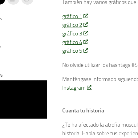
También hay varios gráficos que
gráfico 1
o:
gráfico 2
gráfico 3
gráfico 4
s
gráfico 5
No olvide utilizar los hashtag
PS
Manténgase informado siguiend
Instagram
.
Cuenta tu historia
¿Te ha afectado la atrofia muscu
historia. Habla sobre tus experie