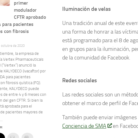
primer
Iluminación de velas
modulador
CFTR aprobado
Una tradición anual de este even
A para pacientes
una forma de honrar a las víctima
s con fibrosis
está programado para el 8 de ago
e octubre de 2020
en grupos para la iluminación, pe
ptiembre, la empresa de
de la comunidad de Facebook.
ía Vertex Pharmaceuticals
 (“Vertex”) anunció la
de KALYDECO (ivacaftor) por
FDA para pacientes
Redes sociales
on fibrosis quística (FQ).
mente, KALYDECO puede
Las redes sociales son un método 
és de entre 4 y 6 meses con
 del gen CFTR. Si bien la
obtener el marco de perfil de F
stá aprobada para el
 de pacientes mayores de
También puede enviar imágenes 
Conciencia de SMA
en Faceboo
o: