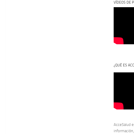
VÍDEOS DE P
¿QUÉ ES AC
AcceSalud e
información,