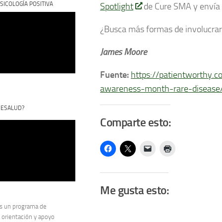
SICOLOGÍA POSITIVA
Spotlight
de Cure SMA y envía 
¿Busca más formas de involucra
James Moore
Fuente:
https://patientworthy.
awareness-month-rare-disease
CESALUD?
Comparte esto:
Me gusta esto:
s un programa de
 orientación y apoyo