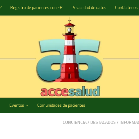
?
Registro de pacientes con ER
Privacidad de datos
Contáctenos
Eventos
Comunidades de pacientes
CONCIENCIA
/
DESTACADOS
/
INFORMAC