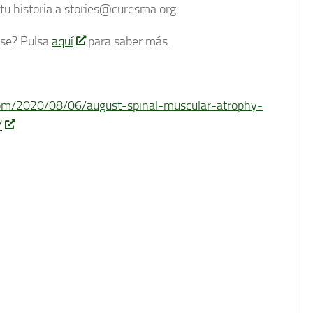
tu historia a stories@curesma.org.
rse? Pulsa
aquí
para saber más.
com/2020/08/06/august-spinal-muscular-atrophy-
/