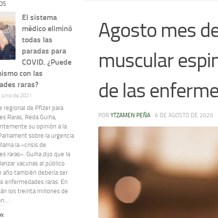
OS
El sistema
Agosto mes de 
médico eliminó
todas las
paradas para
muscular espina
COVID. ¿Puede
mismo con las
de las enferm
ades raras?
e junio de 2021
e regional de Pfizer para
POR
YTZAMEN PEÑA
·
6 DE AGOSTO DE 2020
s Raras, Reda Guiha,
entemente su opinión a la
Parliament sobre la urgencia
llama la «crisis de
 raras». Guiha dijo que la
lanzar vacunas al público
n año también debería ser
las enfermedades raras. En
án los treinta millones de
n...
o: