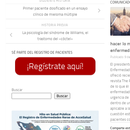
SIGUIENTE HISTORIA
COMUNICAD
Primer paciente dosificado en un ensayo
clínico de mieloma múltiple
HISTORIA PREVIA
La psicología del síndrome de Williams, el
trastorno del «cóctel»
hacer lo 
enfermed
SÉ PARTE DEL REGISTRO DE PACIENTES
Publicado: 9 d
¡Regístrate aquí!
El president
Enfermedade
ofreció reci
revista The 
de lo que él 
Buscar
enfermedades
Buscar
urgencia de 
dentro de u
aplicable a 
cuestión est
pacientes co
Comparte est