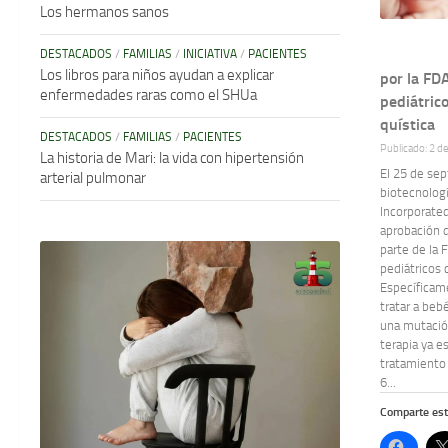
Los hermanos sanos
DESTACADOS
/
FAMILIAS
/
INICIATIVA
/
PACIENTES
Los libros para niños ayudan a explicar
por la FD
enfermedades raras como el SHUa
pediátrico
quística
DESTACADOS
/
FAMILIAS
/
PACIENTES
Publicado: 2 d
La historia de Mari: la vida con hipertensión
El 25 de se
arterial pulmonar
biotecnolog
Incorporated
aprobación 
parte de la 
pediátricos c
Específica
tratar a beb
una mutación
terapia ya e
tratamiento
6...
Comparte est