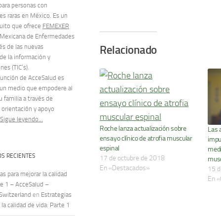
para personas con
s raras en México. Es un
tuito que ofrece
FEMEXER
 Mexicana de Enfermedades
vés de las nuevas
Relacionado
de la información y
es (TIC’s).
 función de AcceSalud es
 un medio que empodere al
u familia a través de
 orientación y apoyo
Sigue leyendo…
Roche lanza actualización sobre
Las 
ensayo clínico de atrofia muscular
impu
espinal
medi
S RECIENTES
17 de octubre de 2018
musc
En «Destacados»
15 d
as para mejorar la calidad
En «
te 1 – AcceSalud –
 Switzerland
en
Estrategias
la calidad de vida: Parte 1