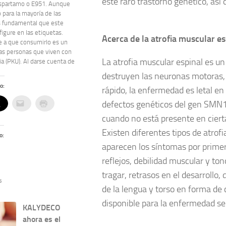
este raro trastorno genético, as
spartamo o E951. Aunque
 para la mayoría de las
s fundamental que este
figure en las etiquetas.
Acerca de la atrofia muscular es
e a que consumirlo es un
las personas que viven con
La atrofia muscular espinal es un
ia (PKU). Al darse cuenta de
destruyen las neuronas motoras, 
o:
rápido, la enfermedad es letal e
defectos genéticos del gen SMN1
cuando no está presente en ciert
Existen diferentes tipos de atrof
o:
aparecen los síntomas por primer
reflejos, debilidad muscular y to
tragar, retrasos en el desarrollo,
s
de la lengua y torso en forma d
disponible para la enfermedad s
KALYDECO
ahora es el