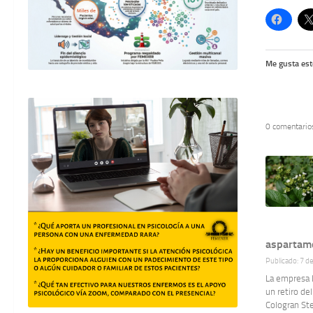
Me gusta est
0 comentario
aspartamo
Publicado: 7 d
La empresa L
un retiro de
Cologran Ste