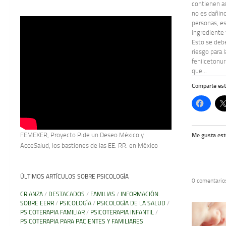
contienen a
no es dañino
personas, e
ingrediente 
Esto se deb
riesgo para 
fenilcetonur
que...
Comparte est
FEMEXER, Proyecto Pide un Deseo México y
Me gusta est
AcceSalud, los bastiones de las EE. RR. en México
ÚLTIMOS ARTÍCULOS SOBRE PSICOLOGÍA
0 comentario
CRIANZA
/
DESTACADOS
/
FAMILIAS
/
INFORMACIÓN
SOBRE EERR
/
PSICOLOGÍA
/
PSICOLOGÍA DE LA SALUD
/
PSICOTERAPIA FAMILIAR
/
PSICOTERAPIA INFANTIL
/
PSICOTERAPIA PARA PACIENTES Y FAMILIARES