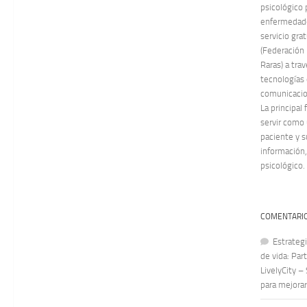
psicológico 
enfermedade
servicio gra
(Federación
Raras) a tra
tecnologías 
comunicacion
La principal
servir como
paciente y s
información,
psicológico.
COMENTARIO
Estrategi
de vida: Par
LivelyCity –
para mejorar 