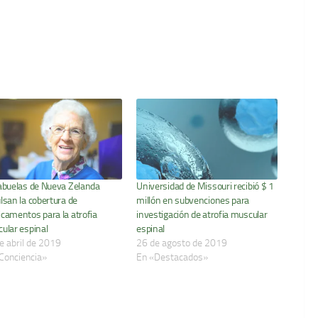
abuelas de Nueva Zelanda
Universidad de Missouri recibió $ 1
lsan la cobertura de
millón en subvenciones para
camentos para la atrofia
investigación de atrofia muscular
ular espinal
espinal
e abril de 2019
26 de agosto de 2019
Conciencia»
En «Destacados»