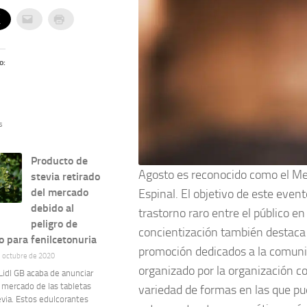
o:
s
Producto de
Agosto es reconocido como el Mes
stevia retirado
del mercado
Espinal. El objetivo de este even
debido al
trastorno raro entre el público e
peligro de
concientización también destaca 
 para fenilcetonuria
promoción dedicados a la comunid
e octubre de 2020
organizado por la organización 
idl GB acaba de anunciar
l mercado de las tabletas
variedad de formas en las que pue
via. Estos edulcorantes