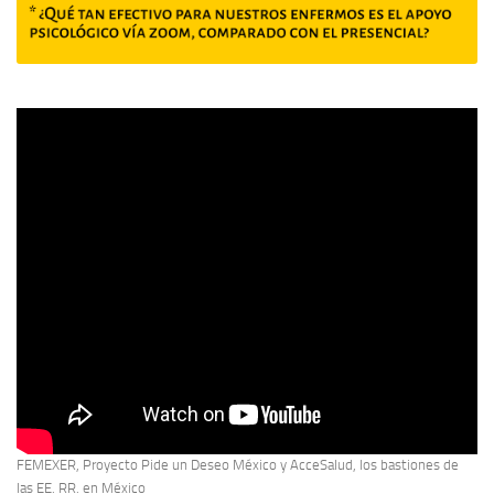
FEMEXER, Proyecto Pide un Deseo México y AcceSalud, los bastiones de
las EE. RR. en México