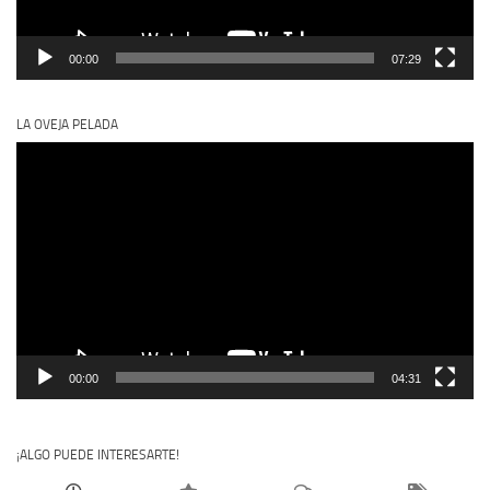
00:00
07:29
LA OVEJA PELADA
Reproductor
de
vídeo
00:00
04:31
¡ALGO PUEDE INTERESARTE!