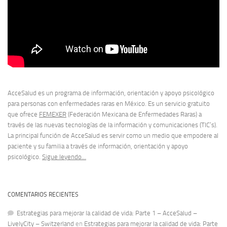
AcceSalud es un programa de información, orientación y apoyo psicológico
para personas con enfermedades raras en México. Es un servicio gratuito
que ofrece
FEMEXER
(Federación Mexicana de Enfermedades Raras) a
través de las nuevas tecnologías de la información y comunicaciones (TIC’s).
La principal función de AcceSalud es servir como un medio que empodere al
paciente y su familia a través de información, orientación y apoyo
psicológico.
Sigue leyendo…
COMENTARIOS RECIENTES
Estrategias para mejorar la calidad de vida: Parte 1 – AcceSalud –
LivelyCity – Switzerland
en
Estrategias para mejorar la calidad de vida: Parte