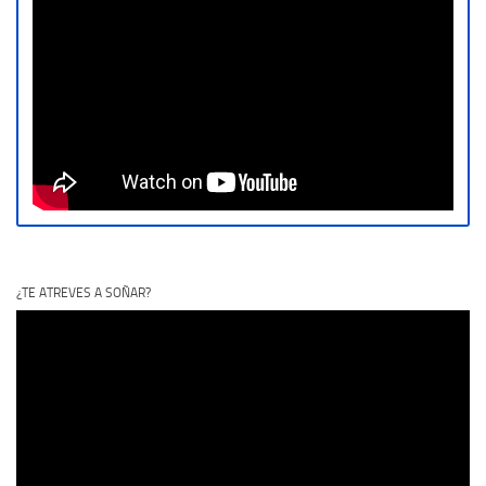
¿TE ATREVES A SOÑAR?
Reproductor
de
vídeo