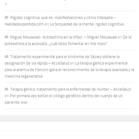
1
Rigidez cognitiva: qué es, manifestaciones y cómo trabajarla –
realidadexpandida.com
en
La terquedad de la mente: rigidez cognitiva
Miguel Mouawad- Autoestima en la niñez: – Miguel Mouawad
en
De la
autoestima a la autovalía, ¿cuál debo fomentar en mis hijos?
Tratamiento experimental para el síndrome de Sézary obtiene la
designación de vía rápida – AcceSalud
en
La terapia génica experimental
para la anemia de Fanconi gana el reconocimiento de la terapia avanzada y la
medicina regenerativa
Terapia génica: tratamiento para la enfermedad de Hunter – AcceSalud
en
Por primera vez editan el código genético dentro del cuerpo de un
paciente vivo