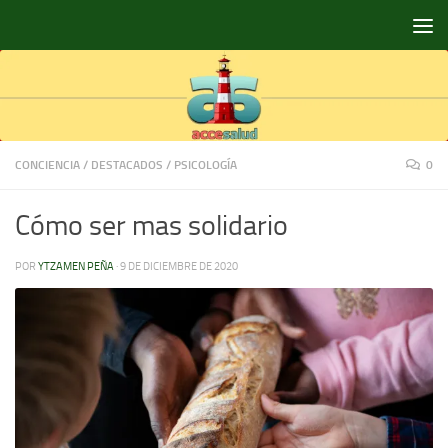
Saltar al contenido
CONCIENCIA
/
DESTACADOS
/
PSICOLOGÍA
0
Cómo ser mas solidario
POR
YTZAMEN PEÑA
·
9 DE DICIEMBRE DE 2020