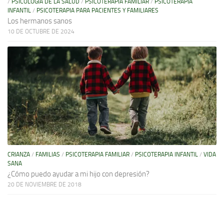
/
PSICOLOGÍA DE LA SALUD
/
PSICOTERAPIA FAMILIAR
/
PSICOTERAPIA
INFANTIL
/
PSICOTERAPIA PARA PACIENTES Y FAMILIARES
Los hermanos sanos
10 DE OCTUBRE DE 2024
CRIANZA
/
FAMILIAS
/
PSICOTERAPIA FAMILIAR
/
PSICOTERAPIA INFANTIL
/
VIDA
SANA
¿Cómo puedo ayudar a mi hijo con depresión?
20 DE NOVIEMBRE DE 2018