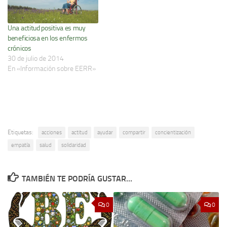
Una actitud positiva es muy
beneficiosa en los enfermos
crónicos
30 de julio de 2014
En «Información sobre EERR»
Etiquetas:
acciones
actitud
ayudar
compartir
concientización
empatía
salud
solidaridad
TAMBIÉN TE PODRÍA GUSTAR...
0
0