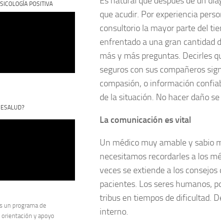
Es natural que después de un diag
SICOLOGÍA POSITIVA
que acudir. Por experiencia perso
consultorio la mayor parte del ti
enfrentado a una gran cantidad d
más y más preguntas. Decirles q
seguros con sus compañeros sign
compasión, o información confiab
de la situación. No hacer daño s
CESALUD?
La comunicación es vital
Un médico muy amable y sabio me
necesitamos recordarles a los mé
veces se extiende a los consejos 
pacientes. Los seres humanos, po
tribus en tiempos de dificultad. D
s un programa de
interno.
 orientación y apoyo