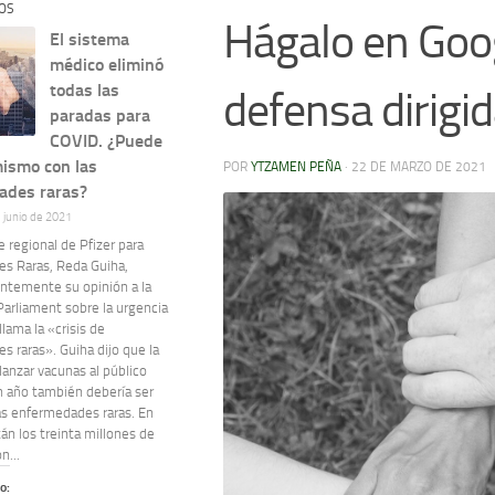
OS
Hágalo en Googl
El sistema
médico eliminó
todas las
defensa dirigid
paradas para
COVID. ¿Puede
mismo con las
POR
YTZAMEN PEÑA
·
22 DE MARZO DE 2021
ades raras?
e junio de 2021
e regional de Pfizer para
s Raras, Reda Guiha,
entemente su opinión a la
Parliament sobre la urgencia
llama la «crisis de
 raras». Guiha dijo que la
lanzar vacunas al público
n año también debería ser
las enfermedades raras. En
án los treinta millones de
n...
o: