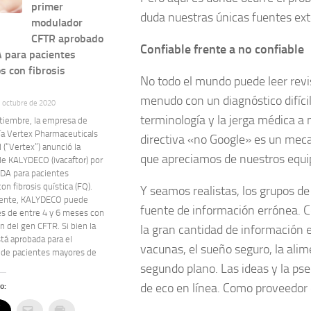
primer
duda nuestras únicas fuentes ext
modulador
CFTR aprobado
Confiable frente a no confiable
A para pacientes
s con fibrosis
No todo el mundo puede leer revi
menudo con un diagnóstico difícil
e octubre de 2020
terminología y la jerga médica a
ptiembre, la empresa de
ía Vertex Pharmaceuticals
directiva «no Google» es un mec
 (“Vertex”) anunció la
que apreciamos de nuestros equi
de KALYDECO (ivacaftor) por
FDA para pacientes
on fibrosis quística (FQ).
Y seamos realistas, los grupos d
mente, KALYDECO puede
fuente de información errónea. 
és de entre 4 y 6 meses con
 del gen CFTR. Si bien la
la gran cantidad de información 
stá aprobada para el
vacunas, el sueño seguro, la alim
 de pacientes mayores de
segundo plano. Las ideas y la p
de eco en línea. Como proveedor 
o: