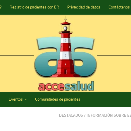
?
Registro de pacientes con ER
Privacidad de datos
Contáctenos
Eventos
Comunidades de pacientes
DESTACADOS
/
INFORMACIÓN SOBRE E