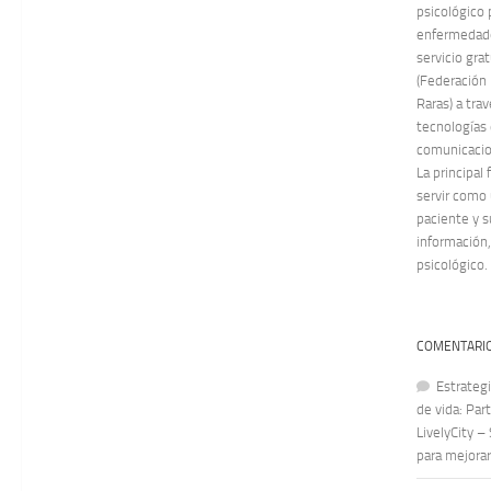
psicológico 
enfermedade
servicio gra
(Federación
Raras) a tra
tecnologías 
comunicacion
La principal
servir como
paciente y s
información,
psicológico.
COMENTARIO
Estrategi
de vida: Par
LivelyCity –
para mejorar 