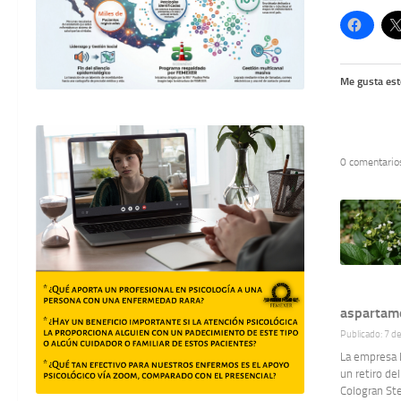
Me gusta est
0 comentario
aspartamo
Publicado: 7 d
La empresa L
un retiro de
Cologran Ste