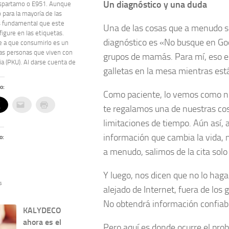
Un diagnóstico y una duda
spartamo o E951. Aunque
 para la mayoría de las
s fundamental que este
Una de las cosas que a menudo se 
figure en las etiquetas.
diagnóstico es «No busque en Goo
e a que consumirlo es un
las personas que viven con
grupos de mamás. Para mí, eso es
ia (PKU). Al darse cuenta de
galletas en la mesa mientras est
o:
Como paciente, lo vemos como nu
te regalamos una de nuestras co
limitaciones de tiempo. Aún así,
información que cambia la vida,
o:
a menudo, salimos de la cita solo
Y luego, nos dicen que no lo hag
s
alejado de Internet, fuera de lo
No obtendrá información confiab
KALYDECO
ahora es el
Pero aquí es donde ocurre el pr