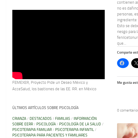
contienen a
no es dañino
personas, e
ingrediente 
Esto se deb
riesgo para 
fenilcetonur
que...
Comparte est
FEMEXER, Proyecto Pide un Deseo México y
Me gusta est
AcceSalud, los bastiones de las EE. RR. en México
ÚLTIMOS ARTÍCULOS SOBRE PSICOLOGÍA
0 comentario
CRIANZA
/
DESTACADOS
/
FAMILIAS
/
INFORMACIÓN
SOBRE EERR
/
PSICOLOGÍA
/
PSICOLOGÍA DE LA SALUD
/
PSICOTERAPIA FAMILIAR
/
PSICOTERAPIA INFANTIL
/
PSICOTERAPIA PARA PACIENTES Y FAMILIARES