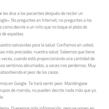
les dice a los pacientes después de recibir un
gle». No preguntes en Internet, no preguntes a los
 como decirle a un niño que no toque el plato de
á de espaldas.
estro salvavidas para la salud. Confiamos en usted;
sas más preciadas: nuestra salud. Sabemos que tiene
 a veces, cuando está proporcionando una cantidad de
 nos sentimos abrumados, a veces nos perdemos. Muy
 absorbiendo el peor de los casos.
amos en Google. Te hará sentir peor. Manténgase
s grupos de mamás; no pueden decirte nada más que yo.
le.
oblema. Queremos más información, pero se ponen en