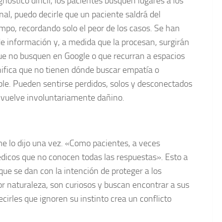
nóstico difícil, los pacientes busquen lugares a los
nal, puedo decirle que un paciente saldrá del
empo, recordando solo el peor de los casos. Se han
e información y, a medida que la procesan, surgirán
ue no busquen en Google o que recurran a espacios
ifica que no tienen dónde buscar empatía o
le. Pueden sentirse perdidos, solos y desconectados
e vuelve involuntariamente dañino.
 lo dijo una vez. «Como pacientes, a veces
dicos que no conocen todas las respuestas». Esto a
que se dan con la intención de proteger a los
r naturaleza, son curiosos y buscan encontrar a sus
ecirles que ignoren su instinto crea un conflicto