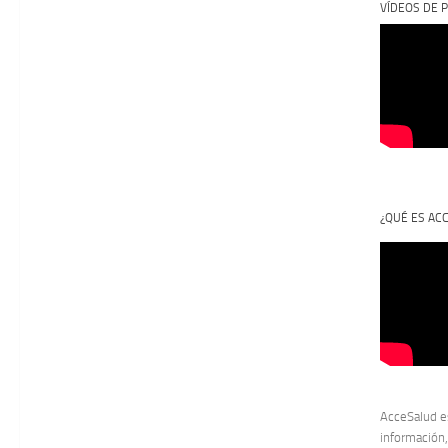
VÍDEOS DE P
¿QUÉ ES AC
AcceSalud e
información,