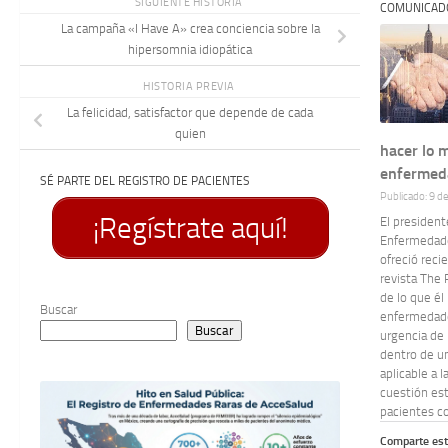
SIGUIENTE HISTORIA
COMUNICAD
La campaña «I Have A» crea conciencia sobre la
hipersomnia idiopática
HISTORIA PREVIA
La felicidad, satisfactor que depende de cada
quien
hacer lo 
enfermed
SÉ PARTE DEL REGISTRO DE PACIENTES
Publicado: 9 d
¡Regístrate aquí!
El president
Enfermedade
ofreció reci
revista The 
de lo que él 
Buscar
enfermedades
Buscar
urgencia de 
dentro de u
aplicable a 
cuestión est
pacientes co
Comparte est