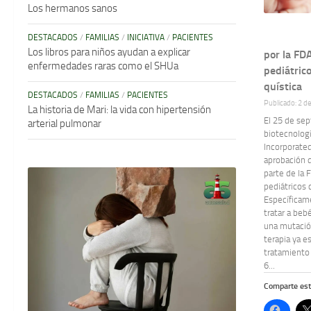
Los hermanos sanos
DESTACADOS
/
FAMILIAS
/
INICIATIVA
/
PACIENTES
Los libros para niños ayudan a explicar
por la FD
enfermedades raras como el SHUa
pediátrico
quística
DESTACADOS
/
FAMILIAS
/
PACIENTES
Publicado: 2 d
La historia de Mari: la vida con hipertensión
El 25 de se
arterial pulmonar
biotecnolog
Incorporated
aprobación 
parte de la 
pediátricos c
Específica
tratar a beb
una mutación
terapia ya e
tratamiento
6...
Comparte est