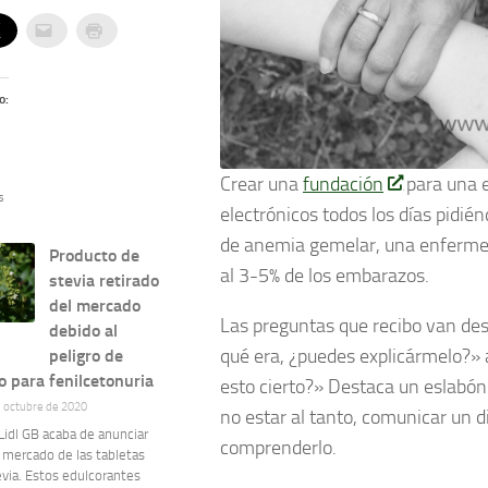
o:
Crear una
fundación
para una e
s
electrónicos todos los días pidié
de anemia gemelar, una enferme
Producto de
al 3-5% de los embarazos.
stevia retirado
del mercado
Las preguntas que recibo van de
debido al
qué era, ¿puedes explicármelo?» 
peligro de
 para fenilcetonuria
esto cierto?» Destaca un eslabón
e octubre de 2020
no estar al tanto, comunicar un 
idl GB acaba de anunciar
comprenderlo.
l mercado de las tabletas
via. Estos edulcorantes