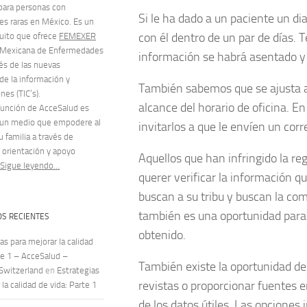
para personas con
Si le ha dado a un paciente un d
s raras en México. Es un
con él dentro de un par de días. 
tuito que ofrece
FEMEXER
 Mexicana de Enfermedades
información se habrá asentado y
vés de las nuevas
de la información y
También sabemos que se ajusta a 
es (TIC’s).
alcance del horario de oficina. E
 función de AcceSalud es
 un medio que empodere al
invitarlos a que le envíen un cor
u familia a través de
 orientación y apoyo
Aquellos que han infringido la 
Sigue leyendo…
querer verificar la información q
buscan a su tribu y buscan la com
también es una oportunidad para v
S RECIENTES
obtenido.
as para mejorar la calidad
te 1 – AcceSalud –
También existe la oportunidad de
 Switzerland
en
Estrategias
revistas o proporcionar fuentes 
la calidad de vida: Parte 1
de los datos útiles. Las opciones