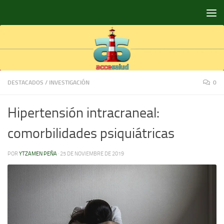
Saltar al contenido
DESTACADOS
/
INVESTIGACIÓN
0
Hipertensión intracraneal:
comorbilidades psiquiátricas
POR
YTZAMEN PEÑA
·
25 DE NOVIEMBRE DE 2019