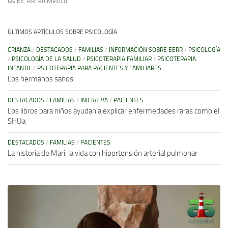
las EE. RR. en México
ÚLTIMOS ARTÍCULOS SOBRE PSICOLOGÍA
CRIANZA
/
DESTACADOS
/
FAMILIAS
/
INFORMACIÓN SOBRE EERR
/
PSICOLOGÍA
/
PSICOLOGÍA DE LA SALUD
/
PSICOTERAPIA FAMILIAR
/
PSICOTERAPIA
INFANTIL
/
PSICOTERAPIA PARA PACIENTES Y FAMILIARES
Los hermanos sanos
DESTACADOS
/
FAMILIAS
/
INICIATIVA
/
PACIENTES
Los libros para niños ayudan a explicar enfermedades raras como el
SHUa
DESTACADOS
/
FAMILIAS
/
PACIENTES
La historia de Mari: la vida con hipertensión arterial pulmonar