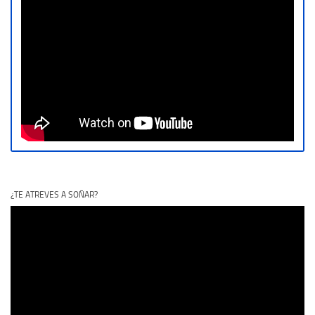
¿TE ATREVES A SOÑAR?
Reproductor
de
vídeo