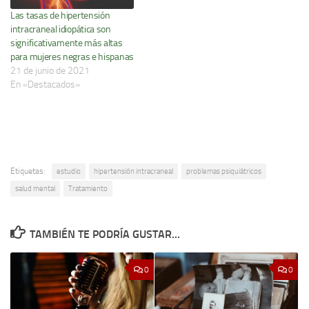
Las tasas de hipertensión
intracraneal idiopática son
significativamente más altas
para mujeres negras e hispanas
21 de junio de 2021
En «Destacados»
Etiquetas:
estudio
hipertensión intracraneal
problemas psiquiátricos
salud mental
Tratamiento
TAMBIÉN TE PODRÍA GUSTAR...
0
0