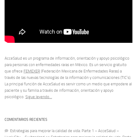
AcceSalud es un programa de información, orientación y apoyo psicológico
para personas con enfermedades raras en México. Es un servicio gratuito
que ofrece
FEMEXER
(Federación Mexicana de Enfermedades Raras) a
través de las nuevas tecnologías de la información y comunicaciones (TIC’s).
La principal función de AcceSalud es servir como un medio que empodere al
paciente y su familia a través de información, orientación y apoyo
psicológico.
Sigue leyendo…
COMENTARIOS RECIENTES
Estrategias para mejorar la calidad de vida: Parte 1 – AcceSalud –