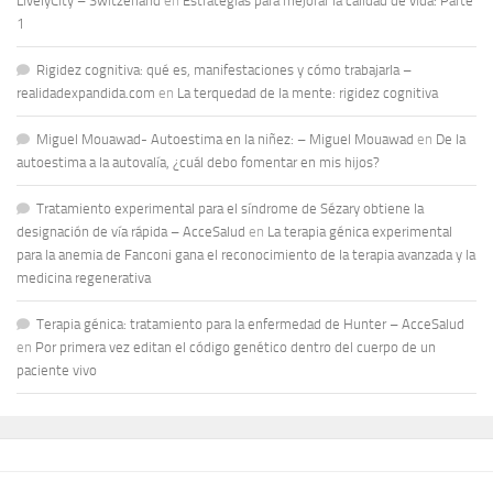
LivelyCity – Switzerland
en
Estrategias para mejorar la calidad de vida: Parte
1
Rigidez cognitiva: qué es, manifestaciones y cómo trabajarla –
realidadexpandida.com
en
La terquedad de la mente: rigidez cognitiva
Miguel Mouawad- Autoestima en la niñez: – Miguel Mouawad
en
De la
autoestima a la autovalía, ¿cuál debo fomentar en mis hijos?
Tratamiento experimental para el síndrome de Sézary obtiene la
designación de vía rápida – AcceSalud
en
La terapia génica experimental
para la anemia de Fanconi gana el reconocimiento de la terapia avanzada y la
medicina regenerativa
Terapia génica: tratamiento para la enfermedad de Hunter – AcceSalud
en
Por primera vez editan el código genético dentro del cuerpo de un
paciente vivo