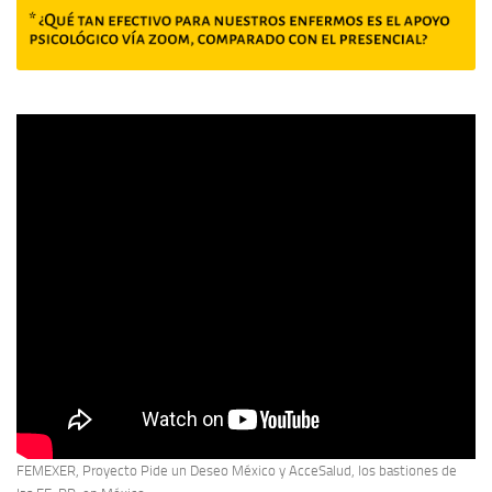
FEMEXER, Proyecto Pide un Deseo México y AcceSalud, los bastiones de