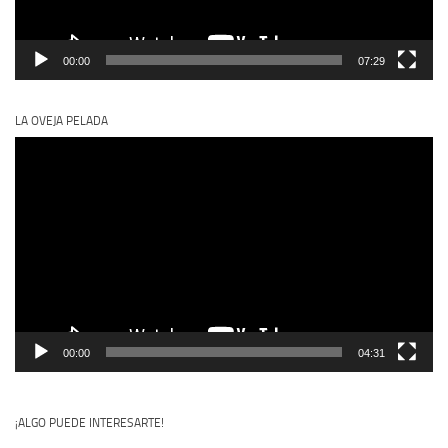
00:00
07:29
LA OVEJA PELADA
Reproductor
de
vídeo
00:00
04:31
¡ALGO PUEDE INTERESARTE!