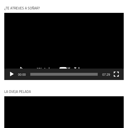
¿TE ATREVES A SOÑAR?
Reproductor
de
vídeo
00:00
07:29
LA OVEJA PELADA
Reproductor
de
vídeo