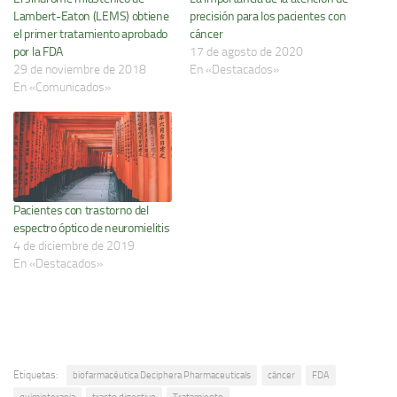
Lambert-Eaton (LEMS) obtiene
precisión para los pacientes con
el primer tratamiento aprobado
cáncer
por la FDA
17 de agosto de 2020
29 de noviembre de 2018
En «Destacados»
En «Comunicados»
Pacientes con trastorno del
espectro óptico de neuromielitis
4 de diciembre de 2019
En «Destacados»
Etiquetas:
biofarmacéutica Deciphera Pharmaceuticals
cáncer
FDA