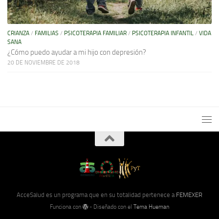
CRIANZA
/
FAMILIAS
/
PSICOTERAPIA FAMILIAR
/
PSICOTERAPIA INFANTIL
/
VIDA
SANA
¿Cómo puedo ayudar a mi hijo con depresión?
20 DE NOVIEMBRE DE 2018
AcceSalud es un programa que en su totalidad pertenece a
FEMEXER
Funciona con
- Diseñado con el
Tema Hueman