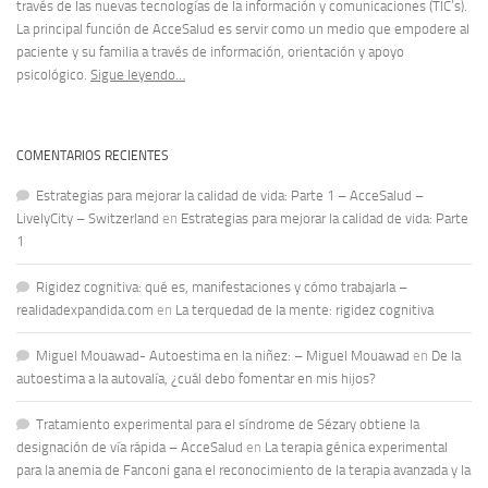
través de las nuevas tecnologías de la información y comunicaciones (TIC’s).
La principal función de AcceSalud es servir como un medio que empodere al
paciente y su familia a través de información, orientación y apoyo
psicológico.
Sigue leyendo…
COMENTARIOS RECIENTES
Estrategias para mejorar la calidad de vida: Parte 1 – AcceSalud –
LivelyCity – Switzerland
en
Estrategias para mejorar la calidad de vida: Parte
1
Rigidez cognitiva: qué es, manifestaciones y cómo trabajarla –
realidadexpandida.com
en
La terquedad de la mente: rigidez cognitiva
Miguel Mouawad- Autoestima en la niñez: – Miguel Mouawad
en
De la
autoestima a la autovalía, ¿cuál debo fomentar en mis hijos?
Tratamiento experimental para el síndrome de Sézary obtiene la
designación de vía rápida – AcceSalud
en
La terapia génica experimental
para la anemia de Fanconi gana el reconocimiento de la terapia avanzada y la