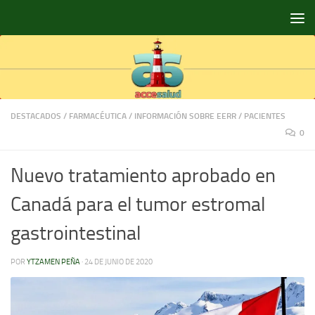
Saltar al contenido
DESTACADOS
/
FARMACÉUTICA
/
INFORMACIÓN SOBRE EERR
/
PACIENTES
0
Nuevo tratamiento aprobado en
Canadá para el tumor estromal
gastrointestinal
POR
YTZAMEN PEÑA
·
24 DE JUNIO DE 2020