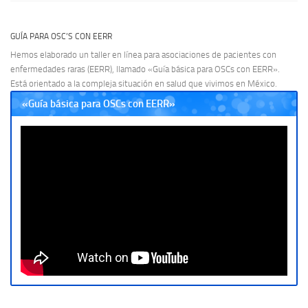
GUÍA PARA OSC’S CON EERR
Hemos elaborado un taller en línea para asociaciones de pacientes con
enfermedades raras (EERR), llamado «Guía básica para OSCs con EERR».
Está orientado a la compleja situación en salud que vivimos en México.
«Guía básica para OSCs con EERR»