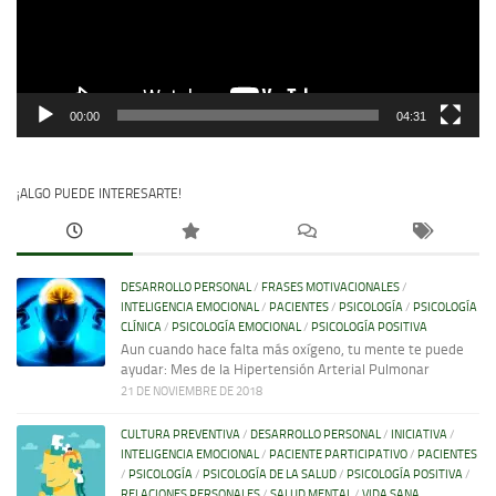
00:00
04:31
¡ALGO PUEDE INTERESARTE!
DESARROLLO PERSONAL
/
FRASES MOTIVACIONALES
/
INTELIGENCIA EMOCIONAL
/
PACIENTES
/
PSICOLOGÍA
/
PSICOLOGÍA
CLÍNICA
/
PSICOLOGÍA EMOCIONAL
/
PSICOLOGÍA POSITIVA
Aun cuando hace falta más oxígeno, tu mente te puede
ayudar: Mes de la Hipertensión Arterial Pulmonar
21 DE NOVIEMBRE DE 2018
CULTURA PREVENTIVA
/
DESARROLLO PERSONAL
/
INICIATIVA
/
INTELIGENCIA EMOCIONAL
/
PACIENTE PARTICIPATIVO
/
PACIENTES
/
PSICOLOGÍA
/
PSICOLOGÍA DE LA SALUD
/
PSICOLOGÍA POSITIVA
/
RELACIONES PERSONALES
/
SALUD MENTAL
/
VIDA SANA