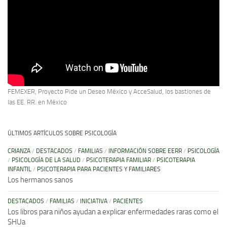
FEMEXER, Proyecto Pide un Deseo México y AcceSalud, los bastiones de
las EE. RR. en México
ÚLTIMOS ARTÍCULOS SOBRE PSICOLOGÍA
CRIANZA
/
DESTACADOS
/
FAMILIAS
/
INFORMACIÓN SOBRE EERR
/
PSICOLOGÍA
/
PSICOLOGÍA DE LA SALUD
/
PSICOTERAPIA FAMILIAR
/
PSICOTERAPIA
INFANTIL
/
PSICOTERAPIA PARA PACIENTES Y FAMILIARES
Los hermanos sanos
DESTACADOS
/
FAMILIAS
/
INICIATIVA
/
PACIENTES
Los libros para niños ayudan a explicar enfermedades raras como el
SHUa