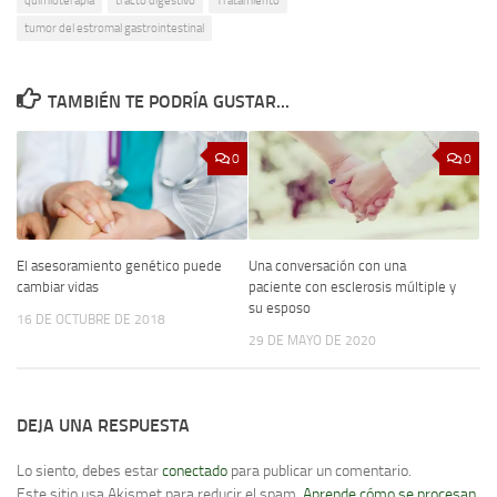
quimioterapia
tracto digestivo
Tratamiento
tumor del estromal gastrointestinal
TAMBIÉN TE PODRÍA GUSTAR...
0
0
El asesoramiento genético puede
Una conversación con una
cambiar vidas
paciente con esclerosis múltiple y
su esposo
16 DE OCTUBRE DE 2018
29 DE MAYO DE 2020
DEJA UNA RESPUESTA
Lo siento, debes estar
conectado
para publicar un comentario.
Este sitio usa Akismet para reducir el spam.
Aprende cómo se procesan