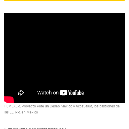
FEMEXER, Proyecto Pide un Deseo México y AcceSalud, los bastiones de
las EE. RR. en México