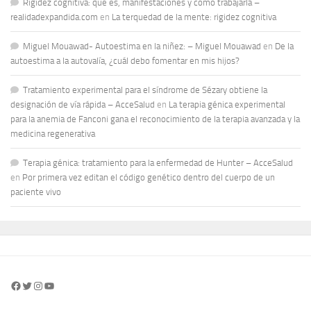
Rigidez cognitiva: qué es, manifestaciones y cómo trabajarla –
realidadexpandida.com
en
La terquedad de la mente: rigidez cognitiva
Miguel Mouawad- Autoestima en la niñez: – Miguel Mouawad
en
De la
autoestima a la autovalía, ¿cuál debo fomentar en mis hijos?
Tratamiento experimental para el síndrome de Sézary obtiene la
designación de vía rápida – AcceSalud
en
La terapia génica experimental
para la anemia de Fanconi gana el reconocimiento de la terapia avanzada y la
medicina regenerativa
Terapia génica: tratamiento para la enfermedad de Hunter – AcceSalud
en
Por primera vez editan el código genético dentro del cuerpo de un
paciente vivo
Facebook
Twitter
Instagram
YouTube