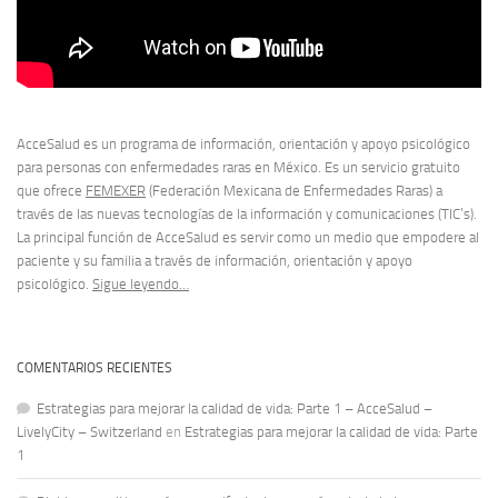
AcceSalud es un programa de información, orientación y apoyo psicológico
para personas con enfermedades raras en México. Es un servicio gratuito
que ofrece
FEMEXER
(Federación Mexicana de Enfermedades Raras) a
través de las nuevas tecnologías de la información y comunicaciones (TIC’s).
La principal función de AcceSalud es servir como un medio que empodere al
paciente y su familia a través de información, orientación y apoyo
psicológico.
Sigue leyendo…
COMENTARIOS RECIENTES
Estrategias para mejorar la calidad de vida: Parte 1 – AcceSalud –
LivelyCity – Switzerland
en
Estrategias para mejorar la calidad de vida: Parte
1