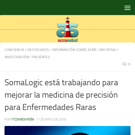
Saltar al contenido
CONCIENCIA
/
DESTACADOS
/
INFORMACIÓN SOBRE EERR
/
INICIATIVA
/
INVESTIGACIÓN
/
PACIENTES
0
SomaLogic está trabajando para
mejorar la medicina de precisión
para Enfermedades Raras
POR
YTZAMEN PEÑA
·
17 DE MAYO DE 2019