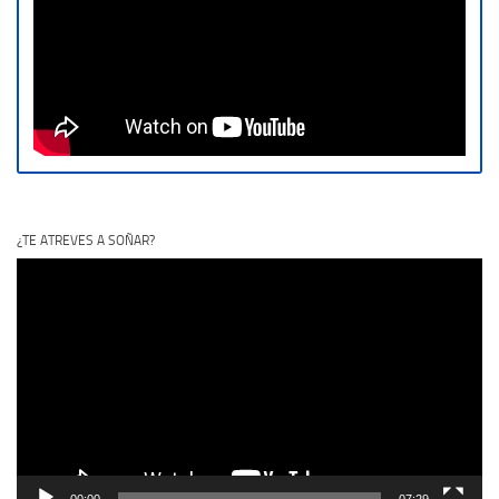
¿TE ATREVES A SOÑAR?
Reproductor
de
vídeo