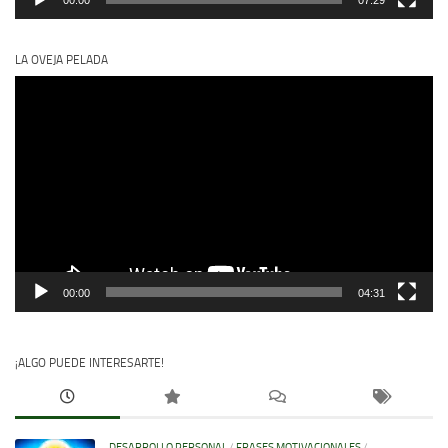
00:00
07:29
LA OVEJA PELADA
Reproductor
de
vídeo
00:00
04:31
¡ALGO PUEDE INTERESARTE!
DESARROLLO PERSONAL
/
FRASES MOTIVACIONALES
/