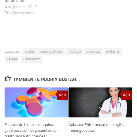
tratamiento
4 de junio de 2019
En «Destacados»
Etiquetas:
costos
ensayos clínicos
fisiología
pacientes
proteínas
Terapia
Tratamiento
TAMBIÉN TE PODRÍA GUSTAR...
0
0
Escasez de hidroxicloroquina:
Aula rara: Enfermedad meningitis
¿qué pasa con los pacientes con
meningocócica
trastornos autoinmunes?