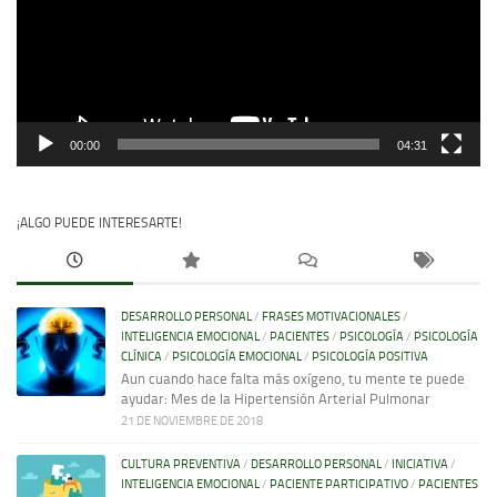
00:00
04:31
¡ALGO PUEDE INTERESARTE!
DESARROLLO PERSONAL
/
FRASES MOTIVACIONALES
/
INTELIGENCIA EMOCIONAL
/
PACIENTES
/
PSICOLOGÍA
/
PSICOLOGÍA
CLÍNICA
/
PSICOLOGÍA EMOCIONAL
/
PSICOLOGÍA POSITIVA
Aun cuando hace falta más oxígeno, tu mente te puede
ayudar: Mes de la Hipertensión Arterial Pulmonar
21 DE NOVIEMBRE DE 2018
CULTURA PREVENTIVA
/
DESARROLLO PERSONAL
/
INICIATIVA
/
INTELIGENCIA EMOCIONAL
/
PACIENTE PARTICIPATIVO
/
PACIENTES