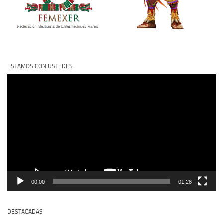
ESTAMOS CON USTEDES
Reproductor
de
vídeo
00:00
01:28
DESTACADAS