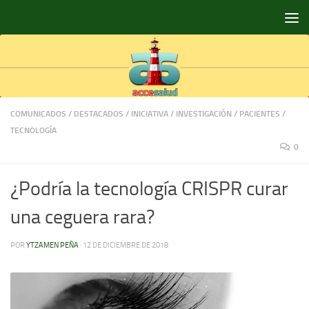
Saltar al contenido
COMUNICADOS
/
DESTACADOS
/
INICIATIVA
/
INVESTIGACIÓN
/
PACIENTES
/
TECNOLOGÍA
0
¿Podría la tecnología CRISPR curar
una ceguera rara?
POR
YTZAMEN PEÑA
·
12 DE DICIEMBRE DE 2018