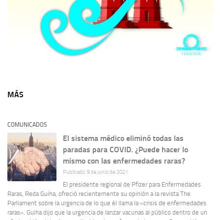
MÁS
COMUNICADOS
El sistema médico eliminó todas las
paradas para COVID. ¿Puede hacer lo
mismo con las enfermedades raras?
Publicado: 9 de junio de 2021
El presidente regional de Pfizer para Enfermedades
Raras, Reda Guiha, ofreció recientemente su opinión a la revista The
Parliament sobre la urgencia de lo que él llama la «crisis de enfermedades
raras». Guiha dijo que la urgencia de lanzar vacunas al público dentro de un