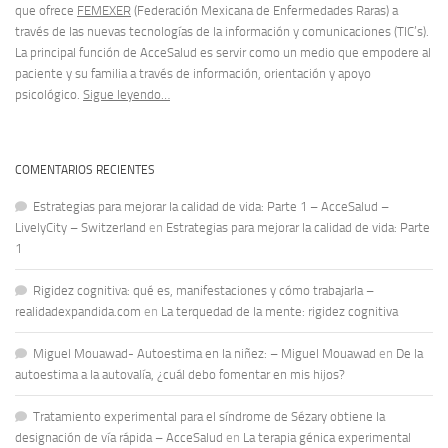
que ofrece
FEMEXER
(Federación Mexicana de Enfermedades Raras) a
través de las nuevas tecnologías de la información y comunicaciones (TIC’s).
La principal función de AcceSalud es servir como un medio que empodere al
paciente y su familia a través de información, orientación y apoyo
psicológico.
Sigue leyendo…
COMENTARIOS RECIENTES
Estrategias para mejorar la calidad de vida: Parte 1 – AcceSalud –
LivelyCity – Switzerland
en
Estrategias para mejorar la calidad de vida: Parte
1
Rigidez cognitiva: qué es, manifestaciones y cómo trabajarla –
realidadexpandida.com
en
La terquedad de la mente: rigidez cognitiva
Miguel Mouawad- Autoestima en la niñez: – Miguel Mouawad
en
De la
autoestima a la autovalía, ¿cuál debo fomentar en mis hijos?
Tratamiento experimental para el síndrome de Sézary obtiene la
designación de vía rápida – AcceSalud
en
La terapia génica experimental