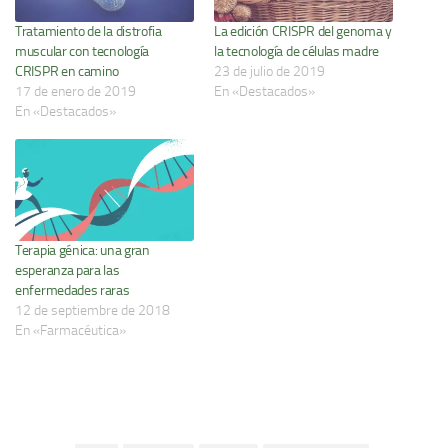
Tratamiento de la distrofia
La edición CRISPR del genoma y
muscular con tecnología
la tecnología de células madre
CRISPR en camino
23 de julio de 2019
17 de enero de 2019
En «Destacados»
En «Destacados»
Terapia génica: una gran
esperanza para las
enfermedades raras
12 de septiembre de 2018
En «Farmacéutica»