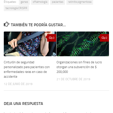
Etiquetas:
genes
oftalmología
pacientes
retinitis pigmentosa
tecnología CRISPR
TAMBIÉN TE PODRÍA GUSTAR...
0
0
Cinturón de seguridad
Organizaciones sin fines de lucro
personalizado para pacientes con
otorgan una subvención de $
enfermedades raras en caso de
200,000
accidente
21 DE OCTUBRE DE 2019
12 DE JUNIO DE 2019
DEJA UNA RESPUESTA