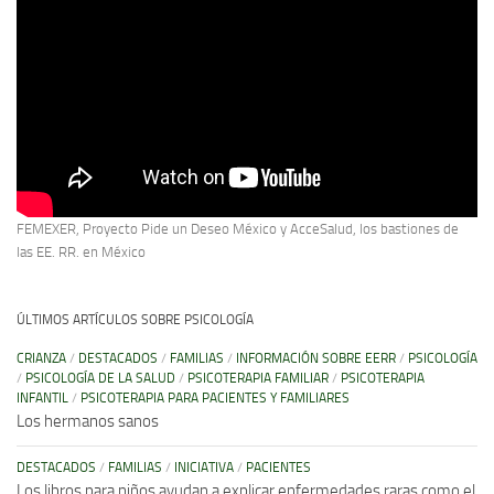
FEMEXER, Proyecto Pide un Deseo México y AcceSalud, los bastiones de
las EE. RR. en México
ÚLTIMOS ARTÍCULOS SOBRE PSICOLOGÍA
CRIANZA
/
DESTACADOS
/
FAMILIAS
/
INFORMACIÓN SOBRE EERR
/
PSICOLOGÍA
/
PSICOLOGÍA DE LA SALUD
/
PSICOTERAPIA FAMILIAR
/
PSICOTERAPIA
INFANTIL
/
PSICOTERAPIA PARA PACIENTES Y FAMILIARES
Los hermanos sanos
DESTACADOS
/
FAMILIAS
/
INICIATIVA
/
PACIENTES
Los libros para niños ayudan a explicar enfermedades raras como el