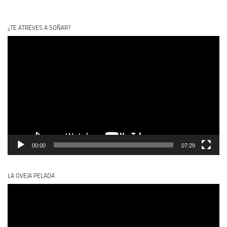
¿TE ATREVES A SOÑAR?
Reproductor
de
vídeo
00:00
07:29
LA OVEJA PELADA
Reproductor
de
vídeo