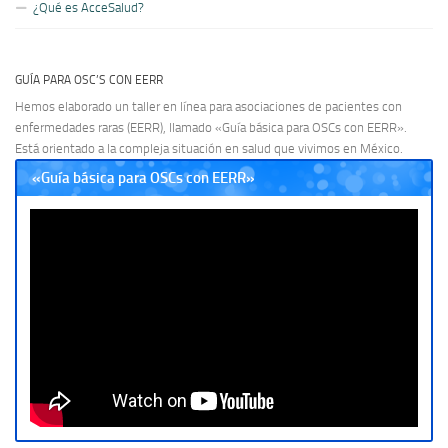
¿Qué es AcceSalud?
GUÍA PARA OSC’S CON EERR
Hemos elaborado un taller en línea para asociaciones de pacientes con
enfermedades raras (EERR), llamado «Guía básica para OSCs con EERR».
Está orientado a la compleja situación en salud que vivimos en México.
«Guía básica para OSCs con EERR»