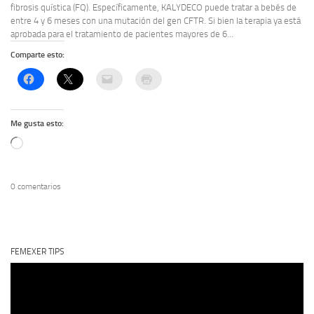
fibrosis quística (FQ). Específicamente, KALYDECO puede tratar a bebés de
entre 4 y 6 meses con una mutación del gen CFTR. Si bien la terapia ya está
aprobada para el tratamiento de pacientes mayores de 6...
Comparte esto:
Me gusta esto:
Cargando...
0 comentarios
FEMEXER TIPS