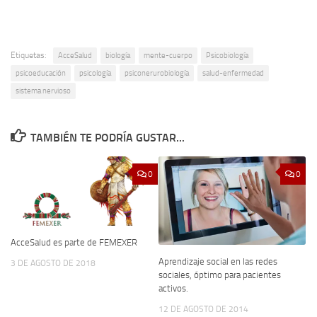
Etiquetas:
AcceSalud
biología
mente-cuerpo
Psicobiología
psicoeducación
psicología
psiconerurobiología
salud-enfermedad
sistema nervioso
TAMBIÉN TE PODRÍA GUSTAR...
0
0
AcceSalud es parte de FEMEXER
Aprendizaje social en las redes
3 DE AGOSTO DE 2018
sociales, óptimo para pacientes
activos.
12 DE AGOSTO DE 2014