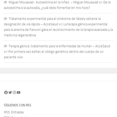
Miguel Mouawad- Autoestima en la niñez: – Miguel Mouawad
en
De la
autoestima a la autovalía, ¿cuál debo fomentar en mis hijos?
Tratamiento experimental para el síndrome de Sézary obtiene la
designación de vía rápida – AcceSalud
en
La terapia génica experimental
para la anemia de Fanconi gana el reconocimiento de la terapia avanzada y la
medicina regenerativa
Terapia génica: tratamiento para la enfermedad de Hunter – AcceSalud
en
Por primera vez editan el código genético dentro del cuerpo de un
paciente vivo
Facebook
Twitter
Instagram
YouTube
SÍGUENOS CON RSS
RSS: Entradas