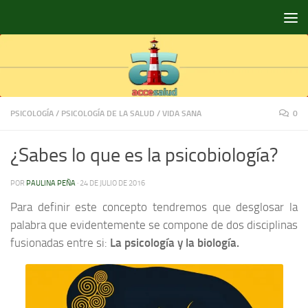
Saltar al contenido
PSICOLOGÍA
/
PSICOLOGÍA DE LA SALUD
/
VIDA SANA
0
¿Sabes lo que es la psicobiología?
POR
PAULINA PEÑA
·
24 DE JULIO DE 2016
Para definir este concepto tendremos que desglosar la
palabra que evidentemente se compone de dos disciplinas
fusionadas entre si:
La psicología y la biología.