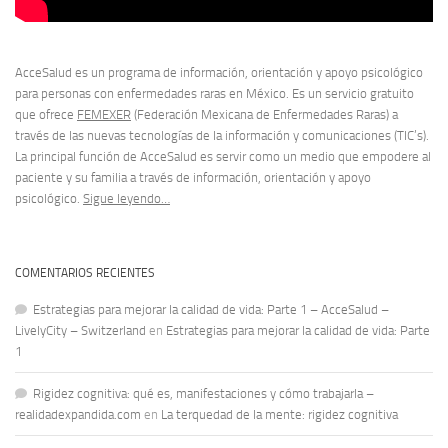
AcceSalud es un programa de información, orientación y apoyo psicológico
para personas con enfermedades raras en México. Es un servicio gratuito
que ofrece
FEMEXER
(Federación Mexicana de Enfermedades Raras) a
través de las nuevas tecnologías de la información y comunicaciones (TIC’s).
La principal función de AcceSalud es servir como un medio que empodere al
paciente y su familia a través de información, orientación y apoyo
psicológico.
Sigue leyendo…
COMENTARIOS RECIENTES
Estrategias para mejorar la calidad de vida: Parte 1 – AcceSalud –
LivelyCity – Switzerland
en
Estrategias para mejorar la calidad de vida: Parte
1
Rigidez cognitiva: qué es, manifestaciones y cómo trabajarla –
realidadexpandida.com
en
La terquedad de la mente: rigidez cognitiva