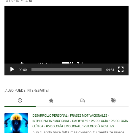
LA OVEJA PELADA
Reproductor
de
vídeo
00:00
04:31
¡ALGO PUEDE INTERESARTE!
DESARROLLO PERSONAL
/
FRASES MOTIVACIONALES
/
INTELIGENCIA EMOCIONAL
/
PACIENTES
/
PSICOLOGÍA
/
PSICOLOGÍA
CLÍNICA
/
PSICOLOGÍA EMOCIONAL
/
PSICOLOGÍA POSITIVA
Aun cuando hace falta más oxígeno, tu mente te puede