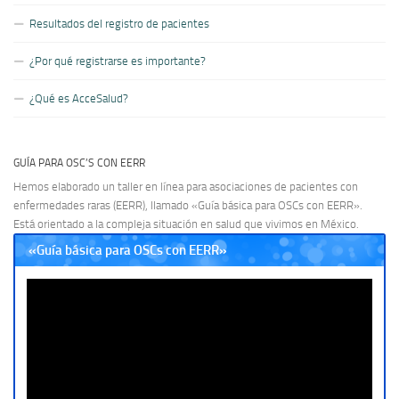
Resultados del registro de pacientes
¿Por qué registrarse es importante?
¿Qué es AcceSalud?
GUÍA PARA OSC’S CON EERR
Hemos elaborado un taller en línea para asociaciones de pacientes con
enfermedades raras (EERR), llamado «Guía básica para OSCs con EERR».
Está orientado a la compleja situación en salud que vivimos en México.
«Guía básica para OSCs con EERR»