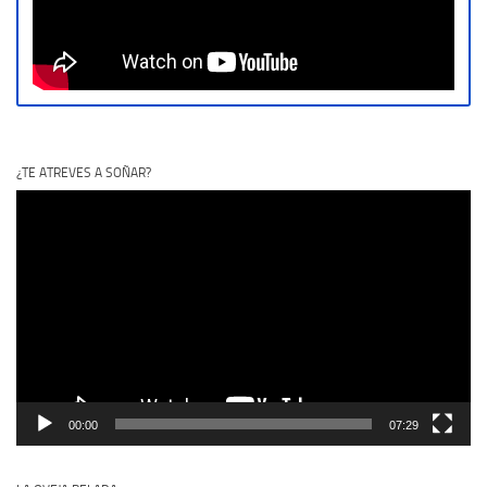
¿TE ATREVES A SOÑAR?
Reproductor
de
vídeo
00:00
07:29