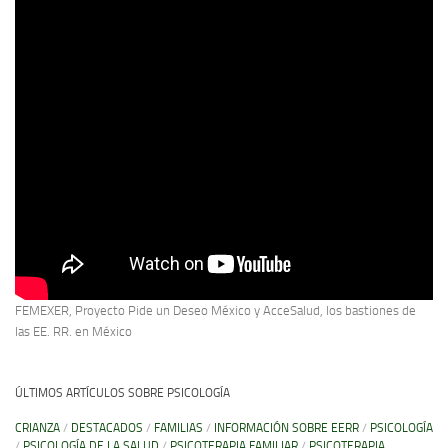
FEMEXER, Proyecto Pide un Deseo México y AcceSalud, los bastiones de
las EE. RR. en México
ÚLTIMOS ARTÍCULOS SOBRE PSICOLOGÍA
CRIANZA
/
DESTACADOS
/
FAMILIAS
/
INFORMACIÓN SOBRE EERR
/
PSICOLOGÍA
/
PSICOLOGÍA DE LA SALUD
/
PSICOTERAPIA FAMILIAR
/
PSICOTERAPIA