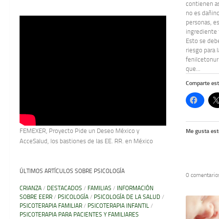
contienen a
no es dañino
personas, e
ingrediente 
Esto se deb
riesgo para 
fenilcetonur
que...
Comparte est
FEMEXER, Proyecto Pide un Deseo México y
Me gusta est
AcceSalud, los bastiones de las EE. RR. en México
ÚLTIMOS ARTÍCULOS SOBRE PSICOLOGÍA
0 comentario
CRIANZA
/
DESTACADOS
/
FAMILIAS
/
INFORMACIÓN
SOBRE EERR
/
PSICOLOGÍA
/
PSICOLOGÍA DE LA SALUD
/
PSICOTERAPIA FAMILIAR
/
PSICOTERAPIA INFANTIL
/
PSICOTERAPIA PARA PACIENTES Y FAMILIARES