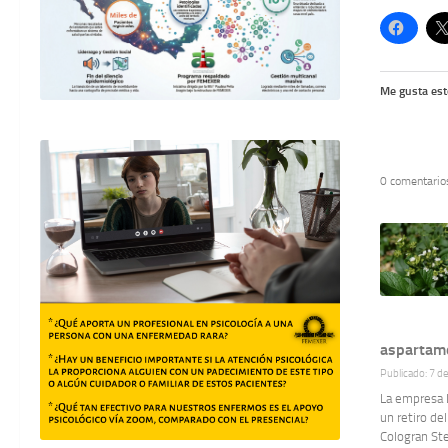
Me gusta est
0 comentario
aspartamo
Publicado: 7 d
La empresa L
un retiro de
Cologran Ste