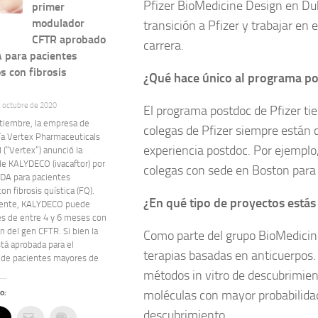
Pfizer BioMedicine Design en Dub
primer
modulador
transición a Pfizer y trabajar e
CFTR aprobado
carrera.
A para pacientes
s con fibrosis
¿Qué hace único al programa po
e octubre de 2020
El programa postdoc de Pfizer tie
ptiembre, la empresa de
colegas de Pfizer siempre están 
ía Vertex Pharmaceuticals
experiencia postdoc. Por ejemplo
 (“Vertex”) anunció la
de KALYDECO (ivacaftor) por
colegas con sede en Boston para d
FDA para pacientes
on fibrosis quística (FQ).
¿En qué tipo de proyectos está
mente, KALYDECO puede
és de entre 4 y 6 meses con
 del gen CFTR. Si bien la
Como parte del grupo BioMedicine
stá aprobada para el
terapias basadas en anticuerpos.
 de pacientes mayores de
métodos in vitro de descubrimien
o:
moléculas con mayor probabilidad
descubrimiento.