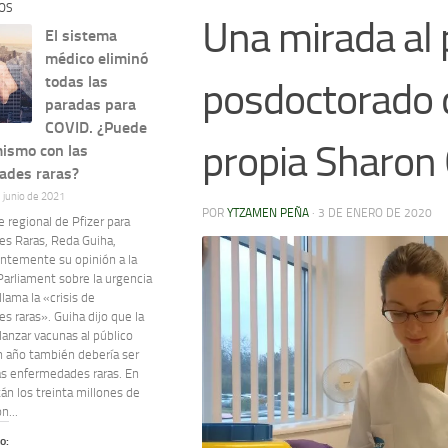
OS
Una mirada al
El sistema
médico eliminó
todas las
posdoctorado d
paradas para
COVID. ¿Puede
propia Sharon
mismo con las
ades raras?
e junio de 2021
POR
YTZAMEN PEÑA
·
3 DE ENERO DE 2020
e regional de Pfizer para
s Raras, Reda Guiha,
entemente su opinión a la
Parliament sobre la urgencia
llama la «crisis de
 raras». Guiha dijo que la
lanzar vacunas al público
n año también debería ser
las enfermedades raras. En
án los treinta millones de
n...
o: