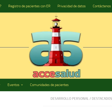
?
Registro de pacientes con ER
Privacidad de datos
Contáctenos
Eventos
Comunidades de pacientes
DESARROLLO PERSONAL
/
DESTACADO