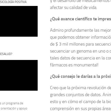
y el desarrollo de medicamentos q
SICOLOGÍA POSITIVA
afectar su calidad de vida.
¿Qué avance científico te impre
Admiro profundamente las mejoras
que podemos obtener información
de $ 3 mil millones para secuen
secuenciar un genoma en uno o dos
CESALUD?
tales datos de secuencia en la c
fármacos es monumental!
¿Qué consejo le darías a la próx
Creo que la próxima revolución de
grandes conjuntos de datos. Anim
esto y en cómo el campo de la bi
s un programa de
comprensión en sus propias áreas
 orientación y apoyo