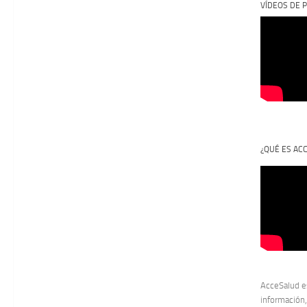
VÍDEOS DE P
¿QUÉ ES AC
AcceSalud e
información,