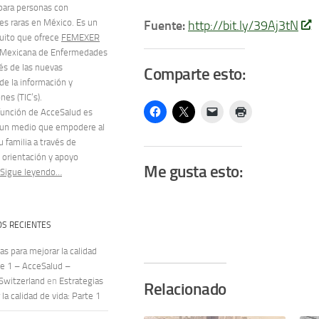
para personas con
s raras en México. Es un
Fuente:
http://bit.ly/39Aj3tN
tuito que ofrece
FEMEXER
 Mexicana de Enfermedades
vés de las nuevas
Comparte esto:
de la información y
es (TIC’s).
 función de AcceSalud es
 un medio que empodere al
u familia a través de
 orientación y apoyo
Me gusta esto:
Sigue leyendo…
S RECIENTES
as para mejorar la calidad
te 1 – AcceSalud –
 Switzerland
en
Estrategias
Relacionado
la calidad de vida: Parte 1