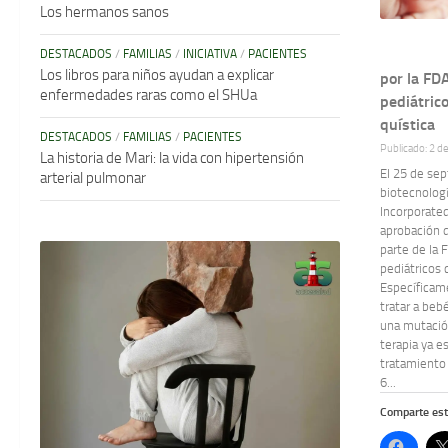
Los hermanos sanos
DESTACADOS
/
FAMILIAS
/
INICIATIVA
/
PACIENTES
Los libros para niños ayudan a explicar
por la FD
enfermedades raras como el SHUa
pediátrico
quística
DESTACADOS
/
FAMILIAS
/
PACIENTES
Publicado: 2 d
La historia de Mari: la vida con hipertensión
El 25 de se
arterial pulmonar
biotecnolog
Incorporated
aprobación 
parte de la 
pediátricos c
Específica
tratar a beb
una mutación
terapia ya e
tratamiento
6...
Comparte est