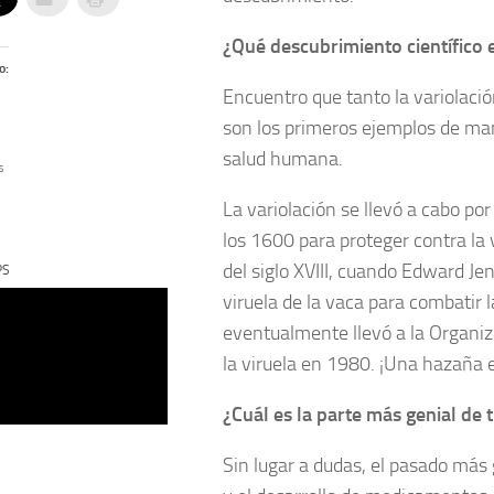
¿Qué descubrimiento científico
o:
Encuentro que tanto la variolaci
son los primeros ejemplos de man
salud humana.
s
La variolación se llevó a cabo po
los 1600 para proteger contra la 
del siglo XVIII, cuando Edward Jen
PS
viruela de la vaca para combatir 
eventualmente llevó a la Organiza
la viruela en 1980. ¡Una hazañ
¿Cuál es la parte más genial de 
Sin lugar a dudas, el pasado más 