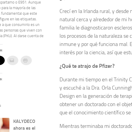
spartamo o E951. Aunque
 para la mayoría de las
Crecí en la Irlanda rural, y des
s fundamental que este
natural cerca y alrededor de mi 
figure en las etiquetas.
e a que consumirlo es un
familia le diagnosticaron escleros
las personas que viven con
los procesos de la naturaleza se
ia (PKU). Al darse cuenta de
inmune y por qué funciona mal. El
o:
interés por la ciencia, así que es
¿Qué te atrajo de Pfizer?
Durante mi tiempo en el Trinity Co
o:
y escuché a la Dra. Orla Cunning
Design en la generación de terap
obtener un doctorado con el obje
s
que el conocimiento científico se
KALYDECO
Mientras terminaba mi doctorado,
ahora es el