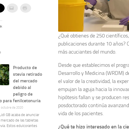
o:
¿Qué obtienes de 250 científicos
publicaciones durante 10 años? 
más acuciantes del mundo.
s
Desde que establecimos el progra
Producto de
Desarrollo y Medicina (WRDM) d
stevia retirado
el valor de la creatividad, la ex
del mercado
debido al
empujan la aguja hacia la innovac
peligro de
hipótesis fallan y se producen re
 para fenilcetonuria
posdoctorado continúa avanzando 
e octubre de 2020
vida de los pacientes.
idl GB acaba de anunciar
l mercado de las tabletas
via. Estos edulcorantes
¿Qué te hizo interesado en la ci