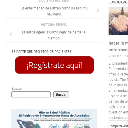
SIGUIENTE HISTORIA
COMUNICAD
La enfermedad de Batten tomó su espíritu
navideño.
HISTORIA PREVIA
La autoexigencia Como dejar de perder el
tiempo.
hacer lo 
enfermed
SÉ PARTE DEL REGISTRO DE PACIENTES
Publicado: 9 d
¡Regístrate aquí!
El president
Enfermedade
ofreció reci
revista The 
de lo que él 
Buscar
enfermedades
Buscar
urgencia de 
dentro de u
aplicable a 
cuestión est
pacientes co
Comparte est