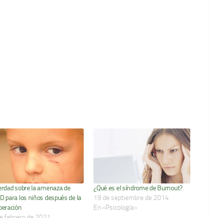
erdad sobre la amenaza de
¿Qué es el síndrome de Burnout?
D para los niños después de la
19 de septiembre de 2014
peración
En «Psicología»
e febrero de 2021