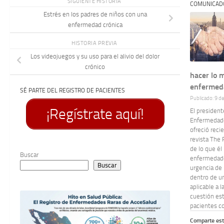
SIGUIENTE HISTORIA
COMUNICAD
Estrés en los padres de niños con una
enfermedad crónica
HISTORIA PREVIA
Los videojuegos y su uso para el alivio del dolor
crónico
hacer lo 
enfermed
SÉ PARTE DEL REGISTRO DE PACIENTES
Publicado: 9 d
¡Regístrate aquí!
El president
Enfermedade
ofreció reci
revista The 
de lo que él 
Buscar
enfermedades
Buscar
urgencia de 
dentro de u
aplicable a 
cuestión est
pacientes co
Comparte est