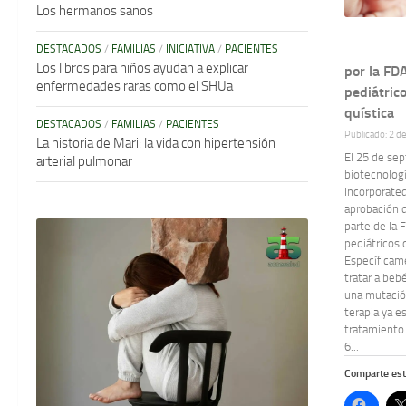
Los hermanos sanos
DESTACADOS
/
FAMILIAS
/
INICIATIVA
/
PACIENTES
Los libros para niños ayudan a explicar
por la FD
enfermedades raras como el SHUa
pediátrico
quística
DESTACADOS
/
FAMILIAS
/
PACIENTES
Publicado: 2 d
La historia de Mari: la vida con hipertensión
El 25 de se
arterial pulmonar
biotecnolog
Incorporated
aprobación 
parte de la 
pediátricos c
Específica
tratar a beb
una mutación
terapia ya e
tratamiento
6...
Comparte est