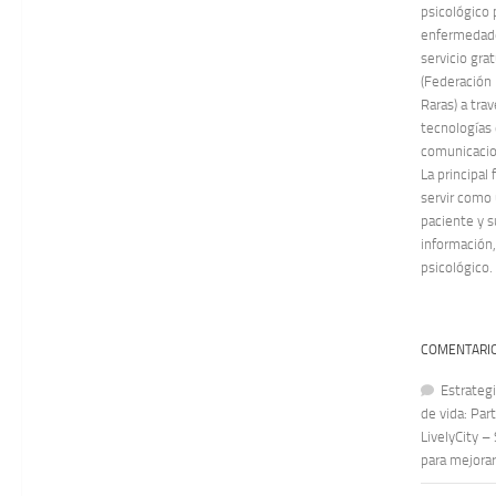
psicológico 
enfermedade
servicio gra
(Federación
Raras) a tra
tecnologías 
comunicacion
La principal
servir como
paciente y s
información,
psicológico.
COMENTARIO
Estrategi
de vida: Par
LivelyCity –
para mejorar 