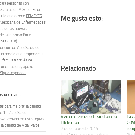
para personas con
s raras en México. Es un
tuito que ofrece
FEMEXER
Me gusta esto:
 Mexicana de Enfermedades
vés de las nuevas
de la información y
es (TIC’s).
 función de AcceSalud es
 un medio que empodere al
u familia a través de
Relacionado
 orientación y apoyo
Sigue leyendo…
S RECIENTES
as para mejorar la calidad
te 1 – AcceSalud –
Vivir en el encierro: El síndrome de
La v
 Switzerland
en
Estrategias
Hikikomori
COVI
la calidad de vida: Parte 1
7 de octubre de 2014
recu
En «Niños y adolescentes»
10 d