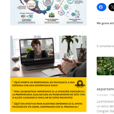
Me gusta est
0 comentario
aspartamo
Publicado: 7 d
La empresa L
un retiro de
Cologran Ste