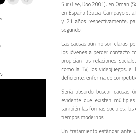
Sur (Lee, Koo 2001), en Oman (Sa
en España (Gacía-Campayo et al.
o:
y 21 años respectivamente, pas
segundo.
Las causas aún no son claras, per
s
los jóvenes a perder contacto co
propician las relaciones socia
como la TV, los videojuegos, el
PS
deficiente, enferma de competitiv
Sería absurdo buscar causas ú
evidente que existen múltiples
también las formas sociales, las
tiempos modernos.
Un tratamiento estándar ante u