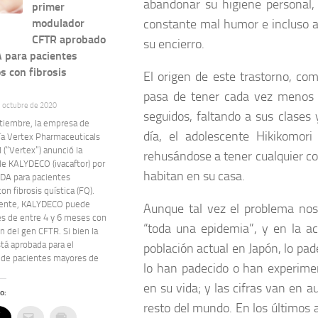
abandonar su higiene personal,
primer
constante mal humor e incluso am
modulador
CFTR aprobado
su encierro.
A para pacientes
s con fibrosis
El origen de este trastorno, co
pasa de tener cada vez menos a
e octubre de 2020
seguidos, faltando a sus clases 
ptiembre, la empresa de
día, el adolescente Hikikomor
ía Vertex Pharmaceuticals
 (“Vertex”) anunció la
rehusándose a tener cualquier con
de KALYDECO (ivacaftor) por
habitan en su casa.
FDA para pacientes
on fibrosis quística (FQ).
mente, KALYDECO puede
Aunque tal vez el problema nos
és de entre 4 y 6 meses con
“toda una epidemia”, y en la ac
 del gen CFTR. Si bien la
stá aprobada para el
población actual en Japón, lo pa
 de pacientes mayores de
lo han padecido o han experime
en su vida; y las cifras van en
o:
resto del mundo. En los últimos