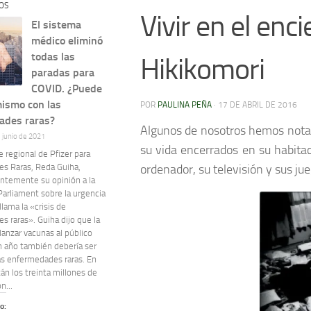
OS
Vivir en el enc
El sistema
médico eliminó
todas las
Hikikomori
paradas para
COVID. ¿Puede
mismo con las
POR
PAULINA PEÑA
·
17 DE ABRIL DE 2016
ades raras?
Algunos de nosotros hemos notad
e junio de 2021
su vida encerrados en su habitac
e regional de Pfizer para
s Raras, Reda Guiha,
ordenador, su televisión y sus ju
entemente su opinión a la
Parliament sobre la urgencia
llama la «crisis de
 raras». Guiha dijo que la
lanzar vacunas al público
n año también debería ser
las enfermedades raras. En
án los treinta millones de
n...
o: