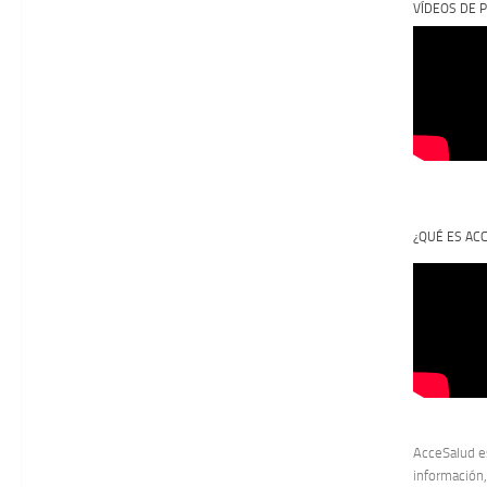
VÍDEOS DE P
¿QUÉ ES AC
AcceSalud e
información,