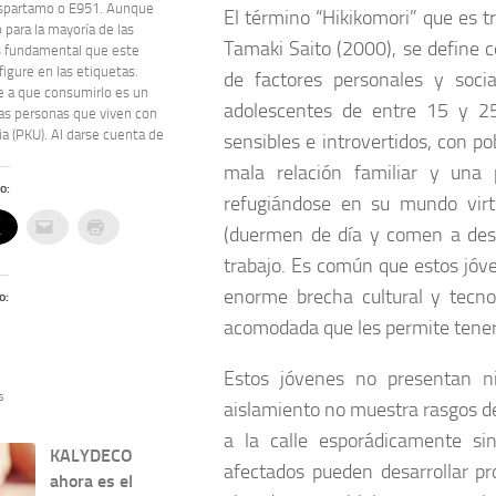
spartamo o E951. Aunque
El término “Hikikomori” que es t
 para la mayoría de las
Tamaki Saito (2000), se define 
s fundamental que este
figure en las etiquetas.
de factores personales y soci
e a que consumirlo es un
adolescentes de entre 15 y 25
las personas que viven con
ia (PKU). Al darse cuenta de
sensibles e introvertidos, con po
mala relación familiar y una 
o:
refugiándose en su mundo virt
(duermen de día y comen a desh
trabajo. Es común que estos jóv
enorme brecha cultural y tecno
o:
acomodada que les permite tener 
Estos jóvenes no presentan ni
s
aislamiento no muestra rasgos de
a la calle esporádicamente si
KALYDECO
afectados pueden desarrollar pr
ahora es el