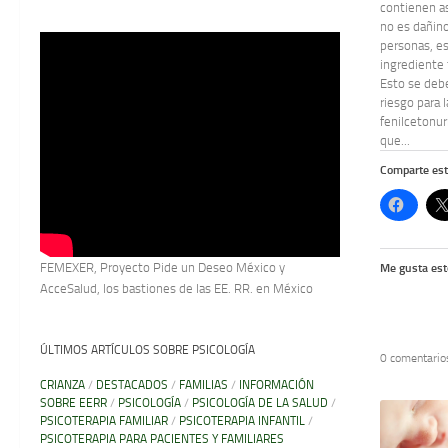
contienen a
no es dañino
personas, e
ingrediente 
Esto se deb
riesgo para 
fenilcetonur
que...
Comparte est
FEMEXER, Proyecto Pide un Deseo México y
Me gusta est
AcceSalud, los bastiones de las EE. RR. en México
ÚLTIMOS ARTÍCULOS SOBRE PSICOLOGÍA
0 comentario
CRIANZA
/
DESTACADOS
/
FAMILIAS
/
INFORMACIÓN
SOBRE EERR
/
PSICOLOGÍA
/
PSICOLOGÍA DE LA SALUD
/
PSICOTERAPIA FAMILIAR
/
PSICOTERAPIA INFANTIL
/
PSICOTERAPIA PARA PACIENTES Y FAMILIARES