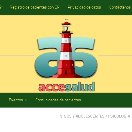
?
Registro de pacientes con ER
Privacidad de datos
Contáctenos
Eventos
Comunidades de pacientes
NIÑOS Y ADOLESCENTES
/
PSICOLOGÍA