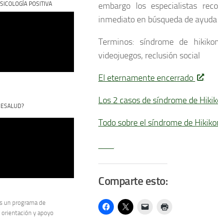
SICOLOGÍA POSITIVA
embargo los especialistas rec
inmediato en búsqueda de ayuda 
Terminos: síndrome de hikikomo
videojuegos, reclusión social
El eternamente encerrado
Los 2 casos de síndrome de Hik
CESALUD?
Todo sobre el síndrome de Hikik
Watch Full Movie Online Streaming Online and Download
Comparte esto:
s un programa de
 orientación y apoyo