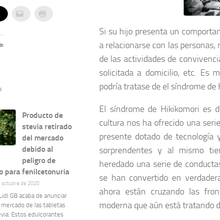
Si su hijo presenta un comporta
a relacionarse con las personas, 
o:
de las actividades de convivenci
solicitada a domicilio, etc. E
podría tratase de el síndrome de 
s
El síndrome de Hikikomori es d
Producto de
cultura nos ha ofrecido una seri
stevia retirado
presente dotado de tecnología 
del mercado
debido al
sorprendentes y al mismo ti
peligro de
heredado una serie de conductas
 para fenilcetonuria
se han convertido en verdader
e octubre de 2020
ahora están cruzando las fron
idl GB acaba de anunciar
moderna que aún está tratando d
l mercado de las tabletas
via. Estos edulcorantes