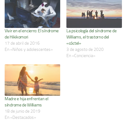
Vivir en el encierro: El síndrome
La psicología del síndrome de
de Hikikomori
Williams, el trastorno del
17 de abril de 2016
«cóctel»
En «Niños y adolescentes»
3 de agosto de 2020
En «Conciencia»
Madre e hija enfrentan el
síndrome de Williams
18 de junio de 2019
En «Destacados»