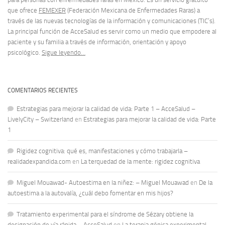
que ofrece
FEMEXER
(Federación Mexicana de Enfermedades Raras) a
través de las nuevas tecnologías de la información y comunicaciones (TIC’s).
La principal función de AcceSalud es servir como un medio que empodere al
paciente y su familia a través de información, orientación y apoyo
psicológico.
Sigue leyendo…
COMENTARIOS RECIENTES
Estrategias para mejorar la calidad de vida: Parte 1 – AcceSalud –
LivelyCity – Switzerland
en
Estrategias para mejorar la calidad de vida: Parte
1
Rigidez cognitiva: qué es, manifestaciones y cómo trabajarla –
realidadexpandida.com
en
La terquedad de la mente: rigidez cognitiva
Miguel Mouawad- Autoestima en la niñez: – Miguel Mouawad
en
De la
autoestima a la autovalía, ¿cuál debo fomentar en mis hijos?
Tratamiento experimental para el síndrome de Sézary obtiene la
designación de vía rápida – AcceSalud
en
La terapia génica experimental