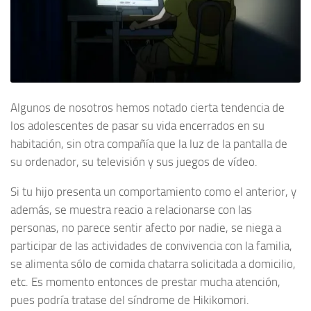
Algunos de nosotros hemos notado cierta tendencia de
los adolescentes de pasar su vida encerrados en su
habitación, sin otra compañía que la luz de la pantalla de
su ordenador, su televisión y sus juegos de vídeo.
Si tu hijo presenta un comportamiento como el anterior, y
además, se muestra reacio a relacionarse con las
personas, no parece sentir afecto por nadie, se niega a
participar de las actividades de convivencia con la familia,
se alimenta sólo de comida chatarra solicitada a domicilio,
etc. Es momento entonces de prestar mucha atención,
pues podría tratase del síndrome de Hikikomori.