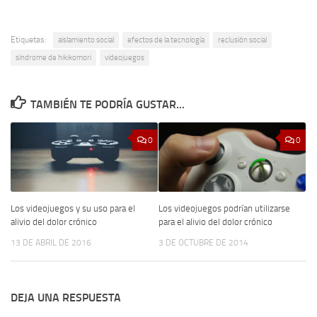
Etiquetas:
aislamiento social
efectos de la tecnología
reclusión social
síndrome de hikikomori
videojuegos
TAMBIÉN TE PODRÍA GUSTAR...
0
0
Los videojuegos y su uso para el
Los videojuegos podrían utilizarse
alivio del dolor crónico
para el alivio del dolor crónico
13 DE ABRIL DE 2016
3 DE OCTUBRE DE 2014
DEJA UNA RESPUESTA