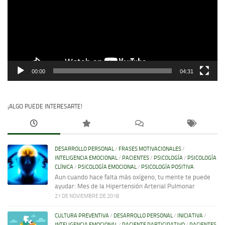
00:00
04:31
¡ALGO PUEDE INTERESARTE!
DESARROLLO PERSONAL
/
FRASES MOTIVACIONALES
/
INTELIGENCIA EMOCIONAL
/
PACIENTES
/
PSICOLOGÍA
/
PSICOLOGÍA
CLÍNICA
/
PSICOLOGÍA EMOCIONAL
/
PSICOLOGÍA POSITIVA
Aun cuando hace falta más oxígeno, tu mente te puede
ayudar: Mes de la Hipertensión Arterial Pulmonar
21 DE NOVIEMBRE DE 2018
CULTURA PREVENTIVA
/
DESARROLLO PERSONAL
/
INICIATIVA
/
INTELIGENCIA EMOCIONAL
/
PACIENTE PARTICIPATIVO
/
PACIENTES