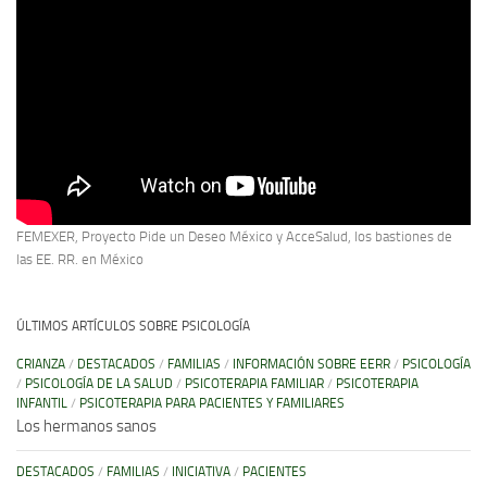
FEMEXER, Proyecto Pide un Deseo México y AcceSalud, los bastiones de
las EE. RR. en México
ÚLTIMOS ARTÍCULOS SOBRE PSICOLOGÍA
CRIANZA
/
DESTACADOS
/
FAMILIAS
/
INFORMACIÓN SOBRE EERR
/
PSICOLOGÍA
/
PSICOLOGÍA DE LA SALUD
/
PSICOTERAPIA FAMILIAR
/
PSICOTERAPIA
INFANTIL
/
PSICOTERAPIA PARA PACIENTES Y FAMILIARES
Los hermanos sanos
DESTACADOS
/
FAMILIAS
/
INICIATIVA
/
PACIENTES