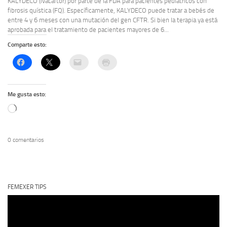
KALYDECO (ivacaftor) por parte de la FDA para pacientes pediátricos con
fibrosis quística (FQ). Específicamente, KALYDECO puede tratar a bebés de
entre 4 y 6 meses con una mutación del gen CFTR. Si bien la terapia ya está
aprobada para el tratamiento de pacientes mayores de 6...
Comparte esto:
Me gusta esto:
Cargando...
0 comentarios
FEMEXER TIPS