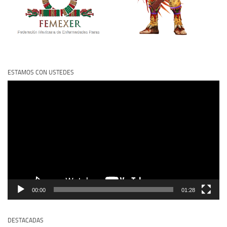
ESTAMOS CON USTEDES
Reproductor
de
vídeo
00:00
01:28
DESTACADAS