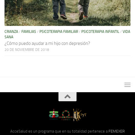
CRIANZA
/
FAMILIAS
/
PSICOTERAPIA FAMILIAR
/
PSICOTERAPIA INFANTIL
/
VIDA
SANA
¿Cómo puedo ayudar a mi hijo con depresión?
20 DE NOVIEMBRE DE 2018
AcceSalud es un programa que en su totalidad pertenece a
FEMEXER