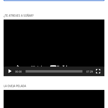
¿TE ATREVES A SOÑAR?
Reproductor
de
vídeo
00:00
07:29
LA OVEJA PELADA
Reproductor
de
vídeo