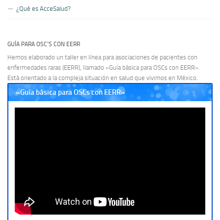
¿Qué es AcceSalud?
GUÍA PARA OSC’S CON EERR
Hemos elaborado un taller en línea para asociaciones de pacientes con
enfermedades raras (EERR), llamado «Guía básica para OSCs con EERR».
Está orientado a la compleja situación en salud que vivimos en México.
«Guía básica para OSCs con EERR»