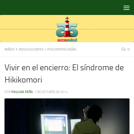
Saltar al contenido
NIÑOS Y ADOLESCENTES
/
PSICOPATOLOGÍAS
0
Vivir en el encierro: El síndrome de
Hikikomori
POR
PAULINA PEÑA
·
7 DE OCTUBRE DE 2014