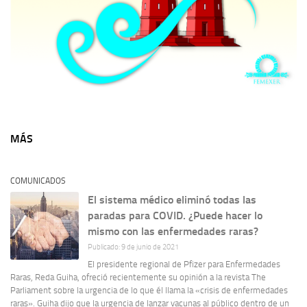
MÁS
COMUNICADOS
El sistema médico eliminó todas las
paradas para COVID. ¿Puede hacer lo
mismo con las enfermedades raras?
Publicado: 9 de junio de 2021
El presidente regional de Pfizer para Enfermedades
Raras, Reda Guiha, ofreció recientemente su opinión a la revista The
Parliament sobre la urgencia de lo que él llama la «crisis de enfermedades
raras». Guiha dijo que la urgencia de lanzar vacunas al público dentro de un