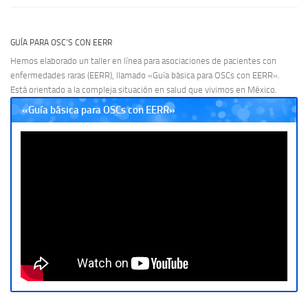
GUÍA PARA OSC’S CON EERR
Hemos elaborado un taller en línea para asociaciones de pacientes con
enfermedades raras (EERR), llamado «Guía básica para OSCs con EERR».
Está orientado a la compleja situación en salud que vivimos en México.
«Guía básica para OSCs con EERR»