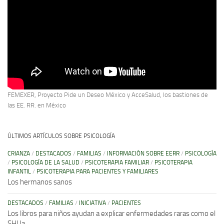
FEMEXER, Proyecto Pide un Deseo México y AcceSalud, los bastiones de
las EE. RR. en México
ÚLTIMOS ARTÍCULOS SOBRE PSICOLOGÍA
CRIANZA
/
DESTACADOS
/
FAMILIAS
/
INFORMACIÓN SOBRE EERR
/
PSICOLOGÍA
/
PSICOLOGÍA DE LA SALUD
/
PSICOTERAPIA FAMILIAR
/
PSICOTERAPIA
INFANTIL
/
PSICOTERAPIA PARA PACIENTES Y FAMILIARES
Los hermanos sanos
DESTACADOS
/
FAMILIAS
/
INICIATIVA
/
PACIENTES
Los libros para niños ayudan a explicar enfermedades raras como el
SHUa