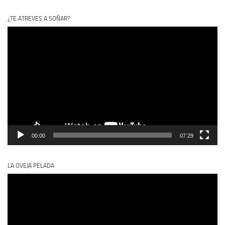
¿TE ATREVES A SOÑAR?
Reproductor
de
vídeo
00:00
07:29
LA OVEJA PELADA
Reproductor
de
vídeo