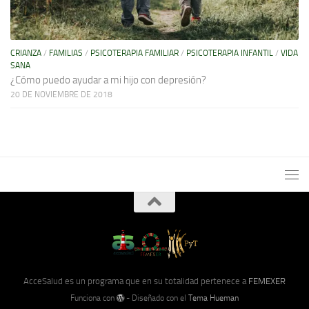
CRIANZA
/
FAMILIAS
/
PSICOTERAPIA FAMILIAR
/
PSICOTERAPIA INFANTIL
/
VIDA
SANA
¿Cómo puedo ayudar a mi hijo con depresión?
20 DE NOVIEMBRE DE 2018
AcceSalud es un programa que en su totalidad pertenece a
FEMEXER
Funciona con
- Diseñado con el
Tema Hueman