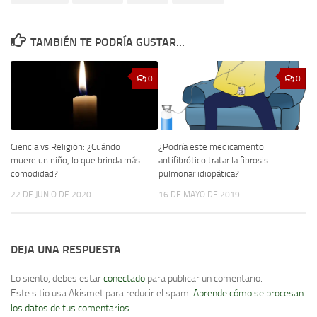
TAMBIÉN TE PODRÍA GUSTAR...
0
0
Ciencia vs Religión: ¿Cuándo
¿Podría este medicamento
muere un niño, lo que brinda más
antifibrótico tratar la fibrosis
comodidad?
pulmonar idiopática?
22 DE JUNIO DE 2020
16 DE MAYO DE 2019
DEJA UNA RESPUESTA
Lo siento, debes estar
conectado
para publicar un comentario.
Este sitio usa Akismet para reducir el spam.
Aprende cómo se procesan
los datos de tus comentarios.