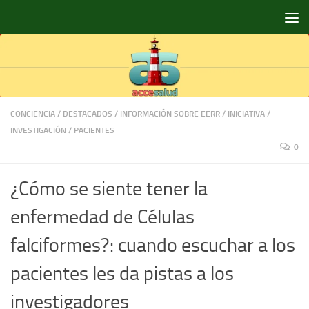
Saltar al contenido
CONCIENCIA
/
DESTACADOS
/
INFORMACIÓN SOBRE EERR
/
INICIATIVA
/
INVESTIGACIÓN
/
PACIENTES
0
¿Cómo se siente tener la
enfermedad de Células
falciformes?: cuando escuchar a los
pacientes les da pistas a los
investigadores