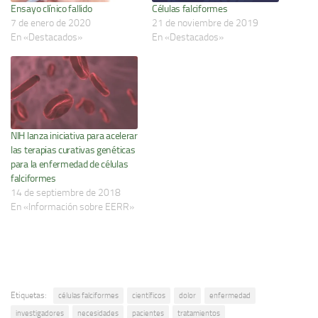
Ensayo clínico fallido
Células falciformes
7 de enero de 2020
21 de noviembre de 2019
En «Destacados»
En «Destacados»
NIH lanza iniciativa para acelerar
las terapias curativas genéticas
para la enfermedad de células
falciformes
14 de septiembre de 2018
En «Información sobre EERR»
Etiquetas:
células falciformes
científicos
dolor
enfermedad
investigadores
necesidades
pacientes
tratamientos