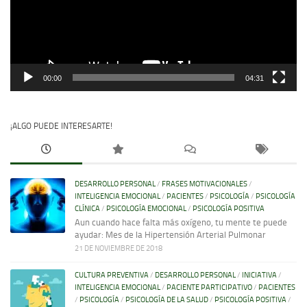
00:00
04:31
¡ALGO PUEDE INTERESARTE!
DESARROLLO PERSONAL
/
FRASES MOTIVACIONALES
/
INTELIGENCIA EMOCIONAL
/
PACIENTES
/
PSICOLOGÍA
/
PSICOLOGÍA
CLÍNICA
/
PSICOLOGÍA EMOCIONAL
/
PSICOLOGÍA POSITIVA
Aun cuando hace falta más oxígeno, tu mente te puede
ayudar: Mes de la Hipertensión Arterial Pulmonar
21 DE NOVIEMBRE DE 2018
CULTURA PREVENTIVA
/
DESARROLLO PERSONAL
/
INICIATIVA
/
INTELIGENCIA EMOCIONAL
/
PACIENTE PARTICIPATIVO
/
PACIENTES
/
PSICOLOGÍA
/
PSICOLOGÍA DE LA SALUD
/
PSICOLOGÍA POSITIVA
/