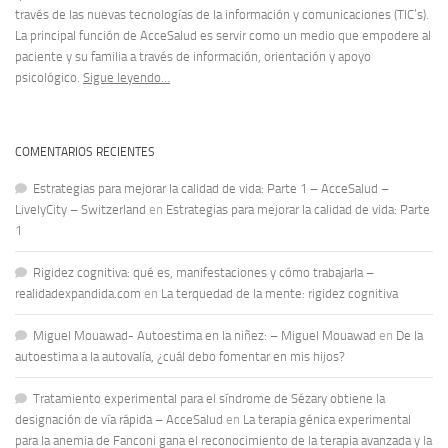
través de las nuevas tecnologías de la información y comunicaciones (TIC’s).
La principal función de AcceSalud es servir como un medio que empodere al
paciente y su familia a través de información, orientación y apoyo
psicológico.
Sigue leyendo…
COMENTARIOS RECIENTES
Estrategias para mejorar la calidad de vida: Parte 1 – AcceSalud –
LivelyCity – Switzerland
en
Estrategias para mejorar la calidad de vida: Parte
1
Rigidez cognitiva: qué es, manifestaciones y cómo trabajarla –
realidadexpandida.com
en
La terquedad de la mente: rigidez cognitiva
Miguel Mouawad- Autoestima en la niñez: – Miguel Mouawad
en
De la
autoestima a la autovalía, ¿cuál debo fomentar en mis hijos?
Tratamiento experimental para el síndrome de Sézary obtiene la
designación de vía rápida – AcceSalud
en
La terapia génica experimental
para la anemia de Fanconi gana el reconocimiento de la terapia avanzada y la