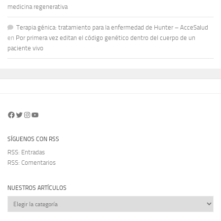
medicina regenerativa
Terapia génica: tratamiento para la enfermedad de Hunter – AcceSalud
en
Por primera vez editan el código genético dentro del cuerpo de un
paciente vivo
Facebook
Twitter
Instagram
YouTube
SÍGUENOS CON RSS
RSS: Entradas
RSS: Comentarios
NUESTROS ARTÍCULOS
Nuestros
artículos