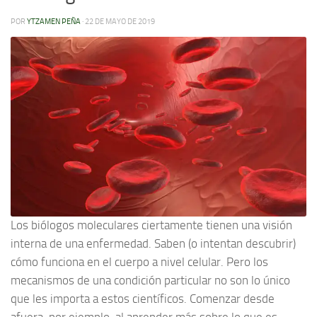
POR
YTZAMEN PEÑA
·
22 DE MAYO DE 2019
Los biólogos moleculares ciertamente tienen una visión
interna de una enfermedad. Saben (o intentan descubrir)
cómo funciona en el cuerpo a nivel celular. Pero los
mecanismos de una condición particular no son lo único
que les importa a estos científicos. Comenzar desde