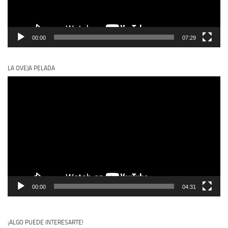
00:00
07:29
LA OVEJA PELADA
Reproductor
de
vídeo
00:00
04:31
¡ALGO PUEDE INTERESARTE!