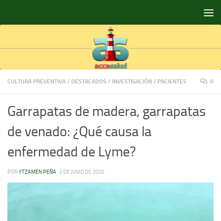
Saltar al contenido
CULTURA PREVENTIVA
/
DESTACADOS
/
INVESTIGACIÓN
/
PACIENTES
0
Garrapatas de madera, garrapatas
de venado: ¿Qué causa la
enfermedad de Lyme?
POR
YTZAMEN PEÑA
·
2 DE JUNIO DE 2020