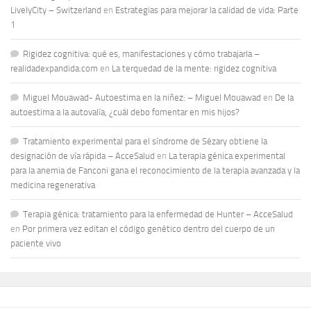
LivelyCity – Switzerland
en
Estrategias para mejorar la calidad de vida: Parte
1
Rigidez cognitiva: qué es, manifestaciones y cómo trabajarla –
realidadexpandida.com
en
La terquedad de la mente: rigidez cognitiva
Miguel Mouawad- Autoestima en la niñez: – Miguel Mouawad
en
De la
autoestima a la autovalía, ¿cuál debo fomentar en mis hijos?
Tratamiento experimental para el síndrome de Sézary obtiene la
designación de vía rápida – AcceSalud
en
La terapia génica experimental
para la anemia de Fanconi gana el reconocimiento de la terapia avanzada y la
medicina regenerativa
Terapia génica: tratamiento para la enfermedad de Hunter – AcceSalud
en
Por primera vez editan el código genético dentro del cuerpo de un
paciente vivo