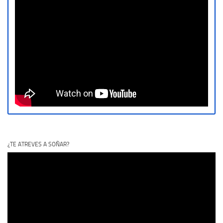
¿TE ATREVES A SOÑAR?
Reproductor
de
vídeo