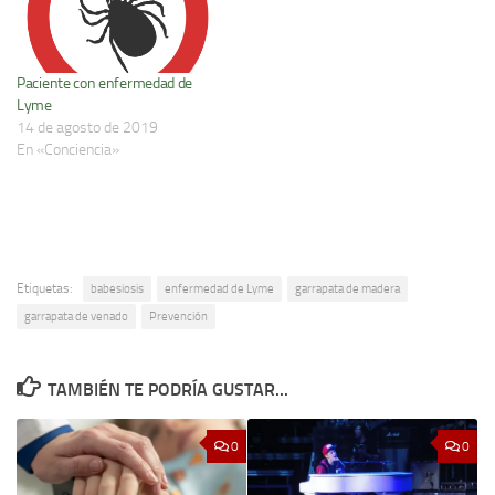
Paciente con enfermedad de
Lyme
14 de agosto de 2019
En «Conciencia»
Etiquetas:
babesiosis
enfermedad de Lyme
garrapata de madera
garrapata de venado
Prevención
TAMBIÉN TE PODRÍA GUSTAR...
0
0