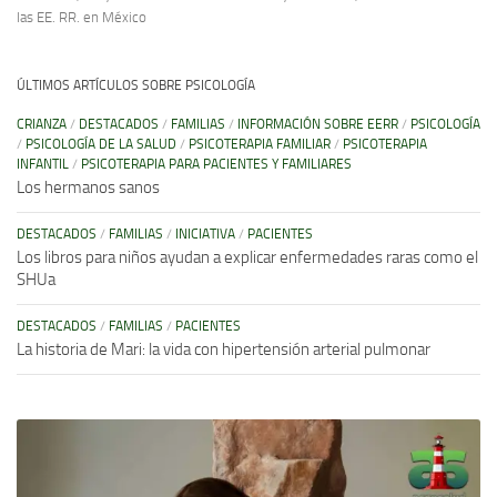
las EE. RR. en México
ÚLTIMOS ARTÍCULOS SOBRE PSICOLOGÍA
CRIANZA
/
DESTACADOS
/
FAMILIAS
/
INFORMACIÓN SOBRE EERR
/
PSICOLOGÍA
/
PSICOLOGÍA DE LA SALUD
/
PSICOTERAPIA FAMILIAR
/
PSICOTERAPIA
INFANTIL
/
PSICOTERAPIA PARA PACIENTES Y FAMILIARES
Los hermanos sanos
DESTACADOS
/
FAMILIAS
/
INICIATIVA
/
PACIENTES
Los libros para niños ayudan a explicar enfermedades raras como el
SHUa
DESTACADOS
/
FAMILIAS
/
PACIENTES
La historia de Mari: la vida con hipertensión arterial pulmonar