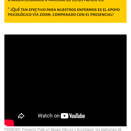
FEMEXER, Proyecto Pide un Deseo México y AcceSalud, los bastiones de