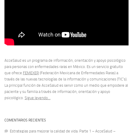
AcceSalud es un programa de información, orientación y apoyo psicológico
para personas con enfermedades raras en México. Es un servicio gratuito
que ofrece
FEMEXER
(Federación Mexicana de Enfermedades Raras) a
través de las nuevas tecnologías de la información y comunicaciones (TIC’s).
La principal función de AcceSalud es servir como un medio que empodere al
paciente y su familia a través de información, orientación y apoyo
psicológico.
Sigue leyendo…
COMENTARIOS RECIENTES
Estrategias para mejorar la calidad de vida: Parte 1 – AcceSalud –