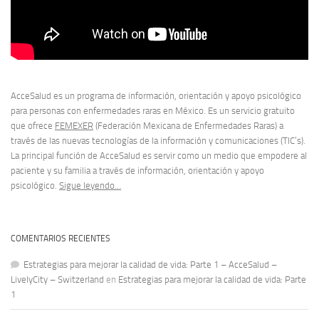
AcceSalud es un programa de información, orientación y apoyo psicológico
para personas con enfermedades raras en México. Es un servicio gratuito
que ofrece
FEMEXER
(Federación Mexicana de Enfermedades Raras) a
través de las nuevas tecnologías de la información y comunicaciones (TIC’s).
La principal función de AcceSalud es servir como un medio que empodere al
paciente y su familia a través de información, orientación y apoyo
psicológico.
Sigue leyendo…
COMENTARIOS RECIENTES
Estrategias para mejorar la calidad de vida: Parte 1 – AcceSalud –
LivelyCity – Switzerland
en
Estrategias para mejorar la calidad de vida: Parte
1