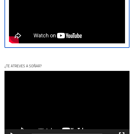
¿TE ATREVES A SOÑAR?
Reproductor
de
vídeo