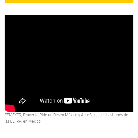
FEMEXER, Proyecto Pide un Deseo México y AcceSalud, los bastiones de
las EE. RR. en México