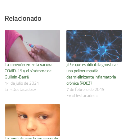
Relacionado
La conexión entre la vacuna
¿Por qué es difícil diagnosticar
COVID-19 y el síndrome de
una polineuropatía
Guillain-Barré
desmielinizante inflamatoria
14 de julio de 2021
crónica (PDIC)?
En «Destacados»
7 de febrero de 2019
En «Destacados»
La verdad sobre la amenaza de