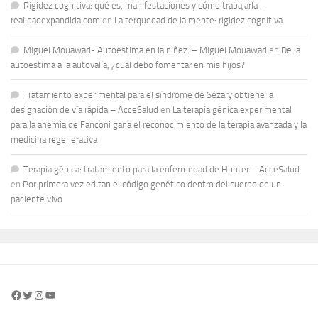
Rigidez cognitiva: qué es, manifestaciones y cómo trabajarla –
realidadexpandida.com
en
La terquedad de la mente: rigidez cognitiva
Miguel Mouawad- Autoestima en la niñez: – Miguel Mouawad
en
De la
autoestima a la autovalía, ¿cuál debo fomentar en mis hijos?
Tratamiento experimental para el síndrome de Sézary obtiene la
designación de vía rápida – AcceSalud
en
La terapia génica experimental
para la anemia de Fanconi gana el reconocimiento de la terapia avanzada y la
medicina regenerativa
Terapia génica: tratamiento para la enfermedad de Hunter – AcceSalud
en
Por primera vez editan el código genético dentro del cuerpo de un
paciente vivo
Facebook
Twitter
Instagram
YouTube