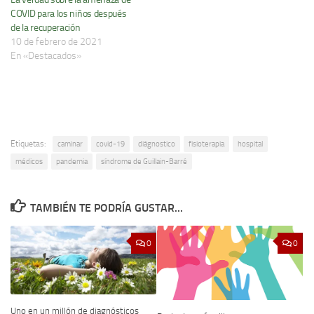
COVID para los niños después
de la recuperación
10 de febrero de 2021
En «Destacados»
Etiquetas:
caminar
covid-19
diágnostico
fisioterapia
hospital
médicos
pandemia
síndrome de Guillain-Barré
TAMBIÉN TE PODRÍA GUSTAR...
0
0
Uno en un millón de diagnósticos