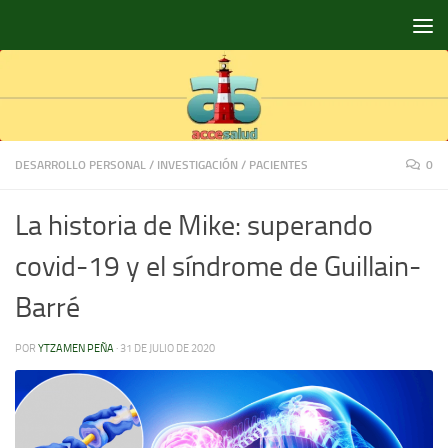
Saltar al contenido
DESARROLLO PERSONAL
/
INVESTIGACIÓN
/
PACIENTES
0
La historia de Mike: superando
covid-19 y el síndrome de Guillain-
Barré
POR
YTZAMEN PEÑA
·
31 DE JULIO DE 2020