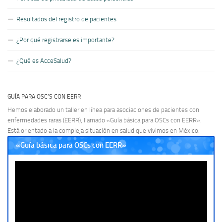
Resultados del registro de pacientes
¿Por qué registrarse es importante?
¿Qué es AcceSalud?
GUÍA PARA OSC’S CON EERR
Hemos elaborado un taller en línea para asociaciones de pacientes con
enfermedades raras (EERR), llamado «Guía básica para OSCs con EERR».
Está orientado a la compleja situación en salud que vivimos en México.
«Guía básica para OSCs con EERR»