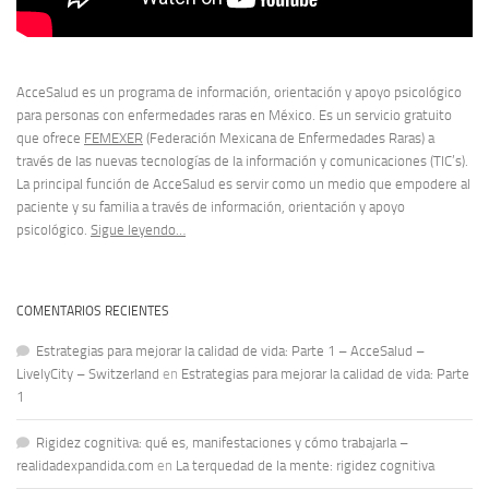
AcceSalud es un programa de información, orientación y apoyo psicológico
para personas con enfermedades raras en México. Es un servicio gratuito
que ofrece
FEMEXER
(Federación Mexicana de Enfermedades Raras) a
través de las nuevas tecnologías de la información y comunicaciones (TIC’s).
La principal función de AcceSalud es servir como un medio que empodere al
paciente y su familia a través de información, orientación y apoyo
psicológico.
Sigue leyendo…
COMENTARIOS RECIENTES
Estrategias para mejorar la calidad de vida: Parte 1 – AcceSalud –
LivelyCity – Switzerland
en
Estrategias para mejorar la calidad de vida: Parte
1
Rigidez cognitiva: qué es, manifestaciones y cómo trabajarla –
realidadexpandida.com
en
La terquedad de la mente: rigidez cognitiva