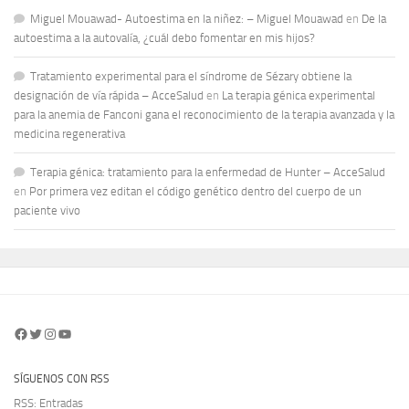
Miguel Mouawad- Autoestima en la niñez: – Miguel Mouawad
en
De la
autoestima a la autovalía, ¿cuál debo fomentar en mis hijos?
Tratamiento experimental para el síndrome de Sézary obtiene la
designación de vía rápida – AcceSalud
en
La terapia génica experimental
para la anemia de Fanconi gana el reconocimiento de la terapia avanzada y la
medicina regenerativa
Terapia génica: tratamiento para la enfermedad de Hunter – AcceSalud
en
Por primera vez editan el código genético dentro del cuerpo de un
paciente vivo
Facebook
Twitter
Instagram
YouTube
SÍGUENOS CON RSS
RSS: Entradas