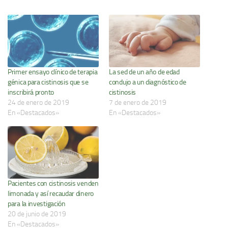
Primer ensayo clínico de terapia
La sed de un año de edad
génica para cistinosis que se
condujo a un diagnóstico de
inscribirá pronto
cistinosis
24 de enero de 2019
7 de enero de 2019
En «Destacados»
En «Destacados»
Pacientes con cistinosis venden
limonada y así recaudar dinero
para la investigación
20 de junio de 2019
En «Destacados»