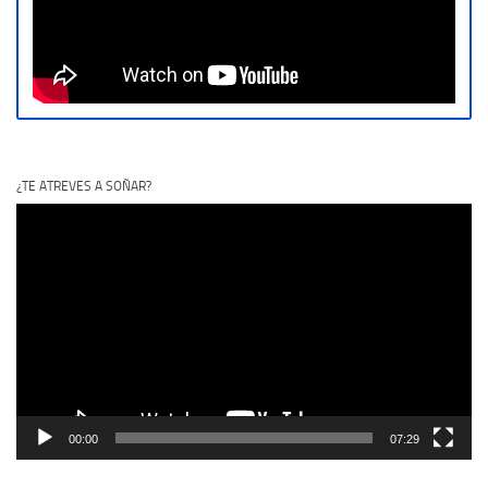
¿TE ATREVES A SOÑAR?
Reproductor
de
vídeo
00:00
07:29