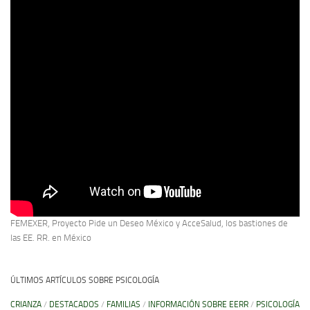
FEMEXER, Proyecto Pide un Deseo México y AcceSalud, los bastiones de
las EE. RR. en México
ÚLTIMOS ARTÍCULOS SOBRE PSICOLOGÍA
CRIANZA
/
DESTACADOS
/
FAMILIAS
/
INFORMACIÓN SOBRE EERR
/
PSICOLOGÍA