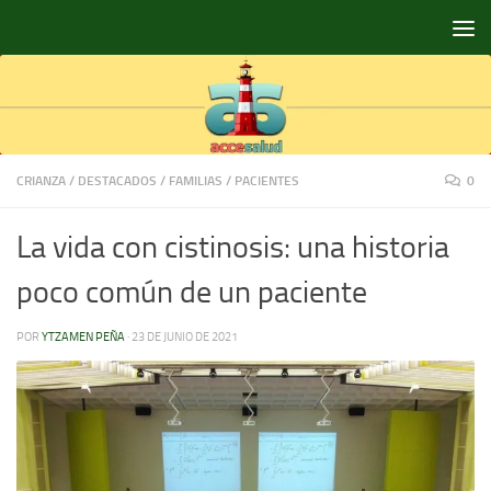
Saltar al contenido
CRIANZA
/
DESTACADOS
/
FAMILIAS
/
PACIENTES
0
La vida con cistinosis: una historia
poco común de un paciente
POR
YTZAMEN PEÑA
·
23 DE JUNIO DE 2021