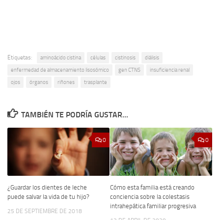
Etiquetas:
aminoácido cistina
células
cistinosis
diálisis
enfermedad de almacenamiento lisosómico
gen CTNS
insuficiencia renal
ojos
órganos
riñones
trasplante
TAMBIÉN TE PODRÍA GUSTAR...
0
0
¿Guardar los dientes de leche
Cómo esta familia está creando
puede salvar la vida de tu hijo?
conciencia sobre la colestasis
intrahepática familiar progresiva
25 DE SEPTIEMBRE DE 2018