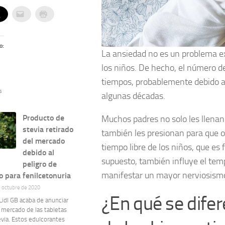
o:
La ansiedad no es un problema ex
los niños. De hecho, el número de
tiempos, probablemente debido a
s
algunas décadas.
Producto de
Muchos padres no solo les llenan
stevia retirado
también les presionan para que ob
del mercado
tiempo libre de los niños, que es
debido al
supuesto, también influye el te
peligro de
manifestar un mayor nerviosism
 para fenilcetonuria
e octubre de 2020
¿En qué se difer
idl GB acaba de anunciar
l mercado de las tabletas
via. Estos edulcorantes