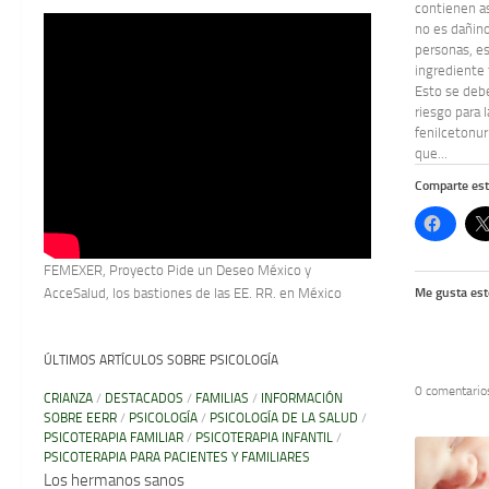
contienen a
no es dañino
personas, e
ingrediente 
Esto se deb
riesgo para 
fenilcetonur
que...
Comparte est
FEMEXER, Proyecto Pide un Deseo México y
Me gusta est
AcceSalud, los bastiones de las EE. RR. en México
ÚLTIMOS ARTÍCULOS SOBRE PSICOLOGÍA
0 comentario
CRIANZA
/
DESTACADOS
/
FAMILIAS
/
INFORMACIÓN
SOBRE EERR
/
PSICOLOGÍA
/
PSICOLOGÍA DE LA SALUD
/
PSICOTERAPIA FAMILIAR
/
PSICOTERAPIA INFANTIL
/
PSICOTERAPIA PARA PACIENTES Y FAMILIARES
Los hermanos sanos