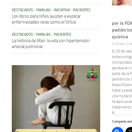
DESTACADOS
/
FAMILIAS
/
INICIATIVA
/
PACIENTES
Los libros para niños ayudan a explicar
enfermedades raras como el SHUa
por la FD
pediátrico
DESTACADOS
/
FAMILIAS
/
PACIENTES
quística
La historia de Mari: la vida con hipertensión
Publicado: 2 d
arterial pulmonar
El 25 de se
biotecnolog
Incorporated
aprobación 
parte de la 
pediátricos c
Específica
tratar a beb
una mutación
terapia ya e
tratamiento
6...
Comparte est