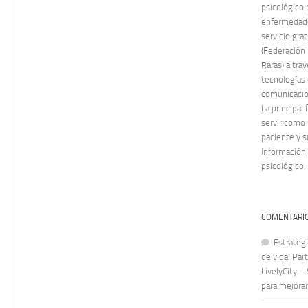
psicológico 
enfermedade
servicio gra
(Federación
Raras) a tra
tecnologías 
comunicacion
La principal
servir como
paciente y s
información,
psicológico.
COMENTARIO
Estrategi
de vida: Par
LivelyCity –
para mejorar 