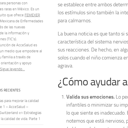
para personas con
se establece entre ambos determ
s raras en México. Es un
los estímulos sino también la int
tuito que ofrece
FEMEXER
para calmarnos.
 Mexicana de Enfermedades
vés de las nuevas
La buena noticia es que tanto si 
de la información y
es (TIC’s).
característica del sistema nervio
 función de AcceSalud es
sus reacciones. De hecho, en al
 un medio que empodere al
solos cuando el niño comienza en 
u familia a través de
 orientación y apoyo
agrava.
Sigue leyendo…
¿Cómo ayudar a 
S RECIENTES
Valida sus emociones.
Lo pe
as para mejorar la calidad
infantiles o minimizar su im
te 1 – AcceSalud –
lo que siente es inadecuado.
 Switzerland
en
Estrategias
la calidad de vida: Parte 1
notemos que está nervioso, p