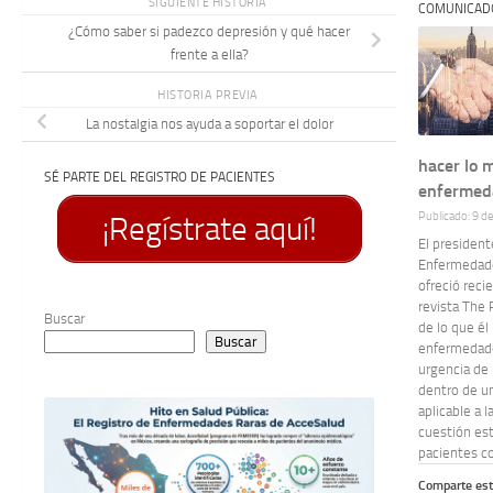
SIGUIENTE HISTORIA
COMUNICAD
¿Cómo saber si padezco depresión y qué hacer
frente a ella?
HISTORIA PREVIA
La nostalgia nos ayuda a soportar el dolor
hacer lo 
SÉ PARTE DEL REGISTRO DE PACIENTES
enfermed
Publicado: 9 d
¡Regístrate aquí!
El president
Enfermedade
ofreció reci
revista The 
Buscar
de lo que él 
Buscar
enfermedades
urgencia de 
dentro de u
aplicable a 
cuestión est
pacientes co
Comparte est