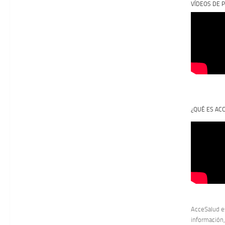
VÍDEOS DE P
¿QUÉ ES AC
AcceSalud e
información,