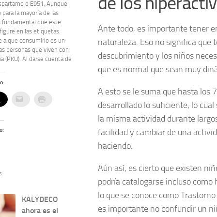
de los hiperacti
spartamo o E951. Aunque
 para la mayoría de las
s fundamental que este
Ante todo, es importante tener 
figure en las etiquetas.
e a que consumirlo es un
naturaleza. Eso no significa que
las personas que viven con
descubrimiento y los niños neces
ia (PKU). Al darse cuenta de
que es normal que sean muy diná
o:
A esto se le suma que hasta los 
desarrollado lo suficiente, lo c
la misma actividad durante largos
o:
facilidad y cambiar de una activi
haciendo.
Aún así, es cierto que existen ni
s
podría catalogarse incluso como 
lo que se conoce como Trastorno 
KALYDECO
es importante no confundir un ni
ahora es el