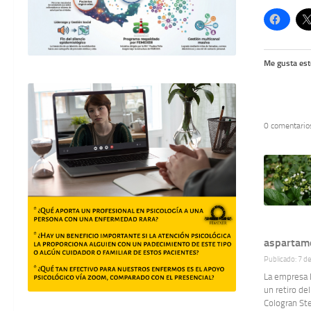
Me gusta est
0 comentario
aspartamo
Publicado: 7 d
La empresa L
un retiro de
Cologran Ste