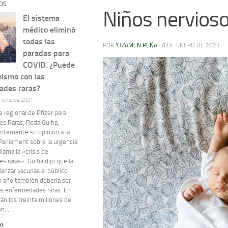
OS
Niños nervios
El sistema
médico eliminó
todas las
POR
YTZAMEN PEÑA
·
6 DE ENERO DE 2021
paradas para
COVID. ¿Puede
mismo con las
ades raras?
e junio de 2021
e regional de Pfizer para
s Raras, Reda Guiha,
entemente su opinión a la
Parliament sobre la urgencia
llama la «crisis de
 raras». Guiha dijo que la
lanzar vacunas al público
n año también debería ser
las enfermedades raras. En
án los treinta millones de
n...
o: