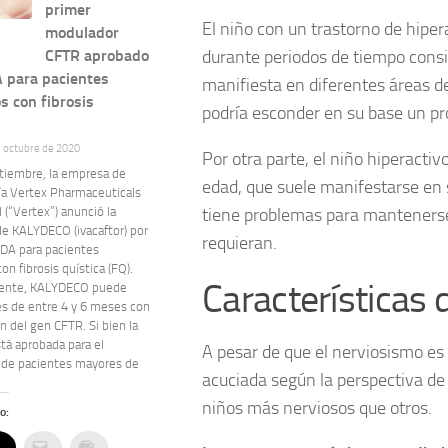
primer
El niño con un trastorno de hiper
modulador
durante periodos de tiempo consi
CFTR aprobado
A para pacientes
manifiesta en diferentes áreas de
s con fibrosis
podría esconder en su base un p
e octubre de 2020
Por otra parte, el niño hiperact
ptiembre, la empresa de
edad, que suele manifestarse en 
ía Vertex Pharmaceuticals
 (“Vertex”) anunció la
tiene problemas para mantenerse 
de KALYDECO (ivacaftor) por
requieran.
FDA para pacientes
on fibrosis quística (FQ).
Características 
mente, KALYDECO puede
és de entre 4 y 6 meses con
 del gen CFTR. Si bien la
stá aprobada para el
A pesar de que el nerviosismo es
 de pacientes mayores de
acuciada según la perspectiva de
niños más nerviosos que otros.
o: