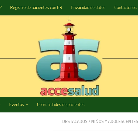
?
Registro de pacientes con ER
Privacidad de datos
Contáctenos
Eventos
Comunidades de pacientes
DESTACADOS
/
NIÑOS Y ADOLESCENTE