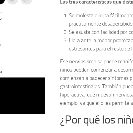
Las tres características que dis
Se molesta o irrita fácilment
o:
prácticamente desapercibido
Se asusta con facilidad por 
Llora ante la menor provocac
s
estresantes para el resto de l
Ese nerviosismo se puede manife
niños pueden comenzar a desarrol
PS
comienzan a padecer síntomas p
gastrointestinales. También pue
hiperactiva, que muevan nervios
ejemplo, ya que ello les permite 
¿Por qué los ni