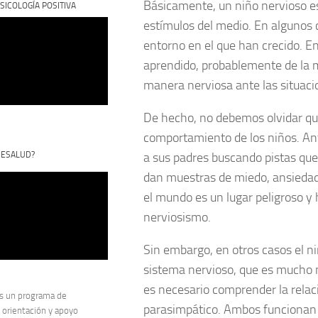
Básicamente, un niño nervioso e
SICOLOGÍA POSITIVA
estímulos del medio. En algunos 
entorno en el que han crecido. E
aprendido, probablemente de la 
manera nerviosa ante las situacio
De hecho, no debemos olvidar que
comportamiento de los niños. Ant
CESALUD?
a sus padres buscando pistas que
dan muestras de miedo, ansiedad
el mundo es un lugar peligroso y 
nerviosismo.
Sin embargo, en otros casos el ni
sistema nervioso, que es mucho m
es necesario comprender la relac
s un programa de
parasimpático. Ambos funcionan c
 orientación y apoyo