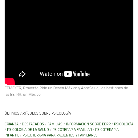
FEMEXER, Proyecto Pide un Deseo México y AcceSalud, los bastiones de
las EE. RR. en México
ÚLTIMOS ARTÍCULOS SOBRE PSICOLOGÍA
CRIANZA
/
DESTACADOS
/
FAMILIAS
/
INFORMACIÓN SOBRE EERR
/
PSICOLOGÍA
/
PSICOLOGÍA DE LA SALUD
/
PSICOTERAPIA FAMILIAR
/
PSICOTERAPIA
INFANTIL
/
PSICOTERAPIA PARA PACIENTES Y FAMILIARES