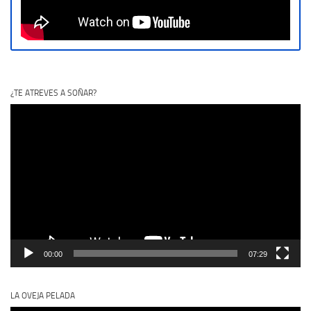
¿TE ATREVES A SOÑAR?
Reproductor
de
vídeo
00:00
07:29
LA OVEJA PELADA