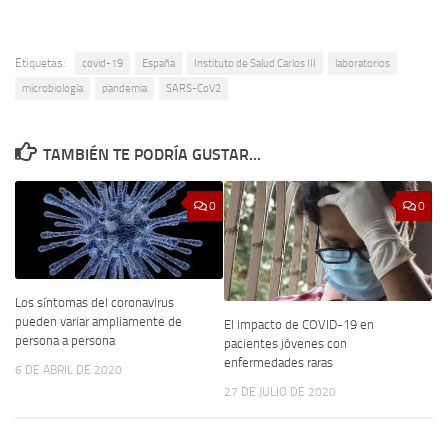
Etiquetas:
covid-19
España
Instituto de Salud Carlos III
laboratorios
microbiología
pandemia
SARS-CoV2
TAMBIÉN TE PODRÍA GUSTAR...
0
0
Los síntomas del coronavirus
pueden variar ampliamente de
El impacto de COVID-19 en
persona a persona
pacientes jóvenes con
enfermedades raras
6 DE ABRIL DE 2020
27 DE JULIO DE 2020