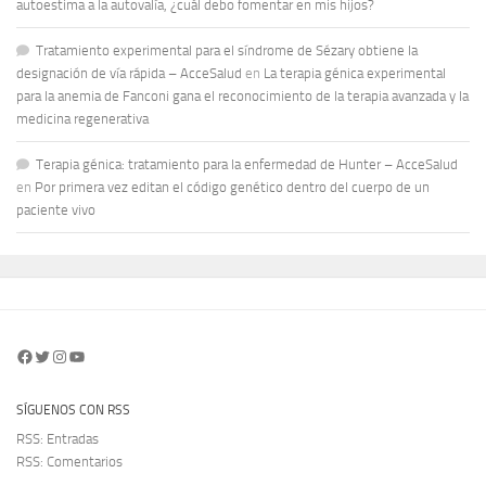
autoestima a la autovalía, ¿cuál debo fomentar en mis hijos?
Tratamiento experimental para el síndrome de Sézary obtiene la
designación de vía rápida – AcceSalud
en
La terapia génica experimental
para la anemia de Fanconi gana el reconocimiento de la terapia avanzada y la
medicina regenerativa
Terapia génica: tratamiento para la enfermedad de Hunter – AcceSalud
en
Por primera vez editan el código genético dentro del cuerpo de un
paciente vivo
Facebook
Twitter
Instagram
YouTube
SÍGUENOS CON RSS
RSS: Entradas
RSS: Comentarios