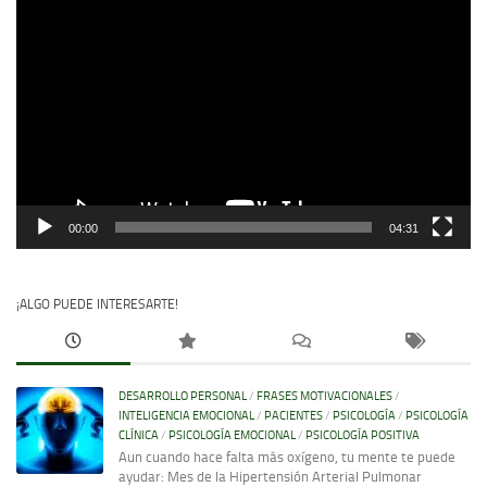
Reproductor
de
vídeo
00:00
04:31
¡ALGO PUEDE INTERESARTE!
DESARROLLO PERSONAL
/
FRASES MOTIVACIONALES
/
INTELIGENCIA EMOCIONAL
/
PACIENTES
/
PSICOLOGÍA
/
PSICOLOGÍA
CLÍNICA
/
PSICOLOGÍA EMOCIONAL
/
PSICOLOGÍA POSITIVA
Aun cuando hace falta más oxígeno, tu mente te puede
ayudar: Mes de la Hipertensión Arterial Pulmonar