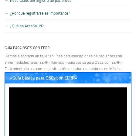
Resultados del registro de pacientes
¿Por qué registrarse es importante?
¿Qué es AcceSalud?
GUÍA PARA OSC’S CON EERR
Hemos elaborado un taller en línea para asociaciones de pacientes con
enfermedades raras (EERR), llamado «Guía básica para OSCs con EERR».
Está orientado a la compleja situación en salud que vivimos en México.
«Guía básica para OSCs con EERR»