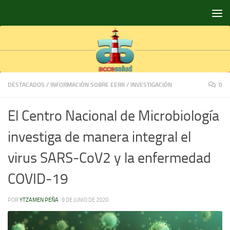
Saltar al contenido
DESTACADOS
/
INFORMACIÓN SOBRE EERR
/
INVESTIGACIÓN
0
El Centro Nacional de Microbiología
investiga de manera integral el
virus SARS-CoV2 y la enfermedad
COVID-19
POR
YTZAMEN PEÑA
·
9 DE JUNIO DE 2020